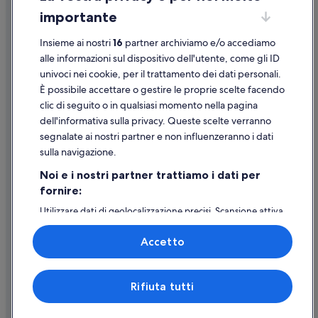
Spiaggia di Talamone: hotel nelle vicinanze
importante
Linee guida sui contenuti e segnalazione dei contenuti
Stazione di Talamone: hotel nelle vicinanze
Parco Emozionale e Luminarie di Fontermosa: hotel nelle
Insieme ai nostri
16
partner archiviamo e/o accediamo
Supporto
vicinanze
alle informazioni sul dispositivo dell'utente, come gli ID
univoci nei cookie, per il trattamento dei dati personali.
Talamone: hotel
Assistenza clienti
È possibile accettare o gestire le proprie scelte facendo
Fonte Blanda: hotel a 4 stelle
Contattaci
clic di seguito o in qualsiasi momento nella pagina
Talamone: hotel a 4 stelle
dell'informativa sulla privacy. Queste scelte verranno
Come cancellare un volo
segnalate ai nostri partner e non influenzeranno i dati
Talamone: hotel a 3 stelle
Come modificare la prenotazione di un hotel o una casa vacanze
sulla navigazione.
Talamone: hotel a 5 stelle
Tempistiche per i rimborsi
Noi e i nostri partner trattiamo i dati per
Albinia: hotel a 5 stelle
fornire:
Utilizzare un coupon Expedia
Albinia: hotel a 4 stelle
Utilizzare dati di geolocalizzazione precisi. Scansione attiva
Documenti per i viaggi internazionali
delle caratteristiche del dispositivo ai fini
dell’identificazione. Archiviare informazioni su dispositivo
Accetto
e/o accedervi. Pubblicità e contenuti personalizzati,
misurazione delle prestazioni dei contenuti e degli
annunci, ricerche sul pubblico, sviluppo di servizi.
Expedia, Inc. non è responsabile dei contenuti di siti esterni.
Rifiuta tutti
Elenco dei partner (fornitori)
© 2026 Expedia, Inc., una società di Expedia Group. Tutti i diritti riservati.
Expedia e il logo di Expedia sono marchi registrati o marchi di Expedia,
Inc.