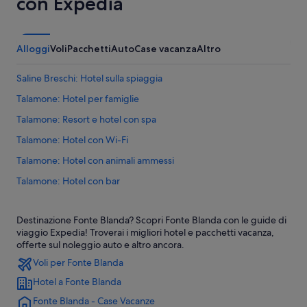
con Expedia
Alloggi
Voli
Pacchetti
Auto
Case vacanza
Altro
Saline Breschi: Hotel sulla spiaggia
Talamone: Hotel per famiglie
Talamone: Resort e hotel con spa
Talamone: Hotel con Wi-Fi
Talamone: Hotel con animali ammessi
Talamone: Hotel con bar
Talamone: Hotel sulla spiaggia
Destinazione Fonte Blanda? Scopri Fonte Blanda con le guide di
Fonte Blanda: Hotel per famiglie
viaggio Expedia! Troverai i migliori hotel e pacchetti vacanza,
Fonte Blanda: Hotel con piscina
offerte sul noleggio auto e altro ancora.
Voli per Fonte Blanda
Fonte Blanda: Hotel romantici
Hotel a Fonte Blanda
Fonte Blanda: Hotel con bar
Fonte Blanda - Case Vacanze
Fonte Blanda: Hotel con azienda vinicola