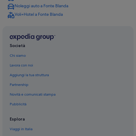
Noleggi auto a Fonte Blanda
Fonte Blanda: Hotel sulla spiaggia
Voli+Hotel a Fonte Blanda
Fonte Blanda: Hotel per chi ama l'avventura
Fonte Blanda: Hotel con servizio concierge
Stazione di Albinia: Case private in affitto
Albinia: Ostelli
Società
Albinia: Cottage
Chi siamo
Talamone: B&B
Lavora con noi
Talamone: Residence
Aggiungi la tua struttura
Talamone: Appartamenti
Partnership
Talamone: Ostelli
Novità e comunicati stampa
Talamone: Case private in affitto
Pubblicità
Talamone: Aparthotel
Talamone: Ville
Esplora
Talamone: Campeggi
Viaggi in Italia
Fonte Blanda: Residence