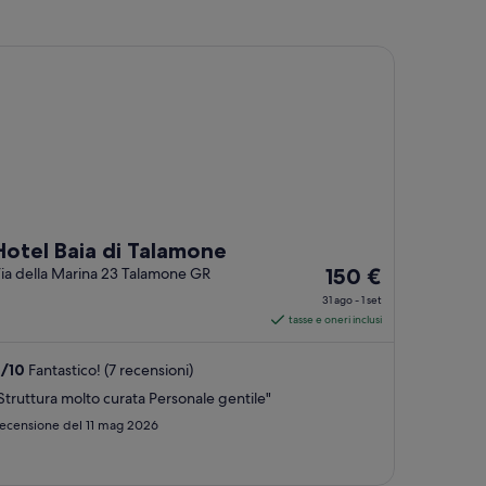
tel Baia di Talamone
Hotel Baia di Talamone
Il
ia della Marina 23 Talamone GR
150 €
prezzo
31 ago - 1 set
è
tasse e oneri inclusi
150 €
a
9
/
10
Fantastico! (7 recensioni)
notte
Struttura molto curata Personale gentile"
nel
ecensione del 11 mag 2026
periodo
31
ago