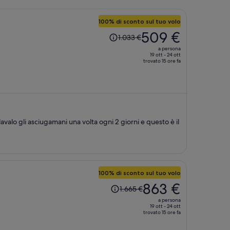
100% di sconto sul tuo volo
Il
509 €
1.033 €
prezzo
a persona
era
19 ott - 24 ott
trovato 15 ore fa
1.033 €,
ora
è
509 €
a
persona
avalo gli asciugamani una volta ogni 2 giorni e questo è il
100% di sconto sul tuo volo
Il
863 €
1.665 €
prezzo
a persona
era
19 ott - 24 ott
trovato 15 ore fa
1.665 €,
ora