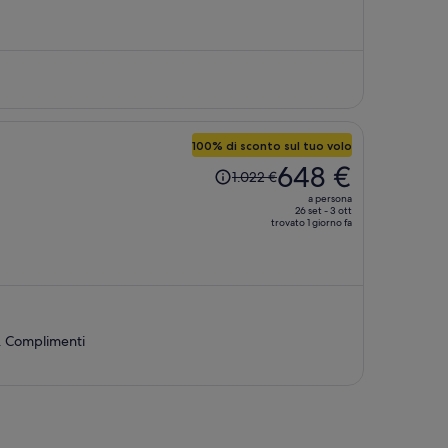
ora
è
736 €
a
persona
100% di sconto sul tuo volo
Il
648 €
1.022 €
prezzo
a persona
era
26 set - 3 ott
trovato 1 giorno fa
1.022 €,
ora
è
648 €
a
persona
e. Complimenti