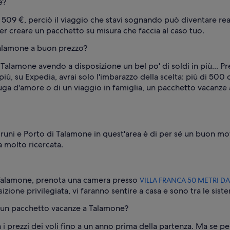
e?
 509 €, perciò il viaggio che stavi sognando può diventare rea
per creare un pacchetto su misura che faccia al caso tuo.
alamone a buon prezzo?
Talamone avendo a disposizione un bel po' di soldi in più... 
più, su Expedia, avrai solo l'imbarazzo della scelta: più di 50
a fuga d'amore o di un viaggio in famiglia, un pacchetto vacanz
runi e Porto di Talamone in quest'area è di per sé un buon mot
 molto ricercata.
di Talamone, prenota una camera presso
VILLA FRANCA 50 METRI D
zione privilegiata, vi faranno sentire a casa e sono tra le sist
e un pacchetto vacanze a Talamone?
i prezzi dei voli fino a un anno prima della partenza. Ma se pen