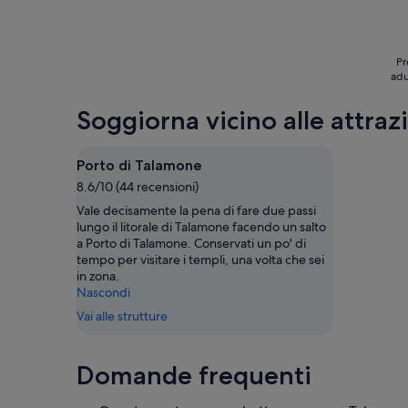
-
7
set
Pr
adu
Soggiorna vicino alle attraz
Porto di Talamone
8.6/10 (44 recensioni)
Vale decisamente la pena di fare due passi
lungo il litorale di Talamone facendo un salto
a Porto di Talamone. Conservati un po' di
tempo per visitare i templi, una volta che sei
in zona.
Nascondi
Vai alle strutture
Domande frequenti