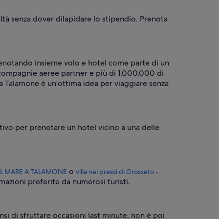
ltà senza dover dilapidare lo stipendio. Prenota
Prenotando insieme volo e hotel come parte di un
0 compagnie aeree partner e più di 1.000.000 di
e a Talamone è un'ottima idea per viaggiare senza
ivo per prenotare un hotel vicino a una delle
o
AL MARE A TALAMONE
villa nei pressi di Grosseto -
emazioni preferite da numerosi turisti.
si di sfruttare occasioni last minute, non è poi