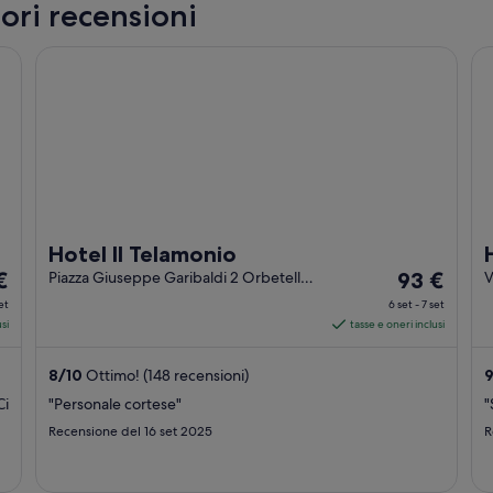
ori recensioni
Hotel Il Telamonio
Ho
Hotel Il Telamonio
Il
€
Piazza Giuseppe Garibaldi 2 Orbetello
93 €
V
GR
zo
prezzo
set
6 set - 7 set
è
si
tasse e oneri inclusi
93 €
a
8
/
10
Ottimo! (148 recensioni)
e
notte
Ci
"Personale cortese"
"
nel
Recensione del 16 set 2025
R
odo
periodo
6
set