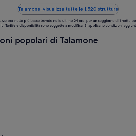
-
Talamone: visualizza tutte le 1.520 strutture
7
set
ezzo per notte più basso trovato nelle ultime 24 ore, per un soggiorno di 1 notte pe
lti. Tariffe e disponibilità sono soggette a modifica. Si applicano condizioni aggiunt
ioni popolari di Talamone