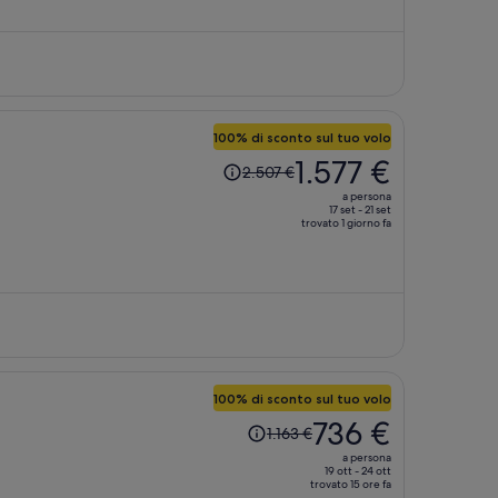
è
863 €
a
persona
100% di sconto sul tuo volo
Il
1.577 €
2.507 €
prezzo
a persona
era
17 set - 21 set
trovato 1 giorno fa
2.507 €,
ora
è
1.577 €
a
persona
100% di sconto sul tuo volo
Il
736 €
1.163 €
prezzo
a persona
era
19 ott - 24 ott
trovato 15 ore fa
1.163 €,