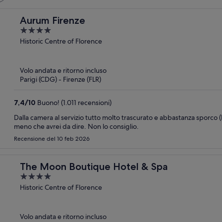
Aurum Firenze
4
out
Historic Centre of Florence
of
5
Volo andata e ritorno incluso
Parigi (CDG) - Firenze (FLR)
7,4
/
10
Buono! (1.011 recensioni)
Dalla camera al servizio tutto molto trascurato e abbastanza sporco (l
meno che avrei da dire. Non lo consiglio.
Recensione del 10 feb 2026
The Moon Boutique Hotel & Spa
4
out
Historic Centre of Florence
of
5
Volo andata e ritorno incluso