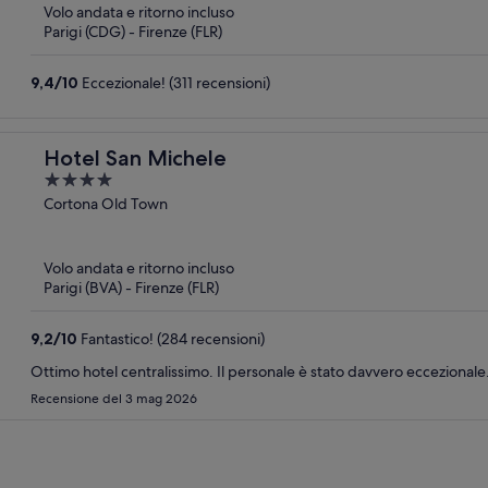
Volo andata e ritorno incluso
Parigi (CDG) - Firenze (FLR)
9,4
/
10
Eccezionale! (311 recensioni)
Hotel San Michele
4
out
Cortona Old Town
of
5
Volo andata e ritorno incluso
Parigi (BVA) - Firenze (FLR)
9,2
/
10
Fantastico! (284 recensioni)
Ottimo hotel centralissimo. Il personale è stato davvero eccezional
Recensione del 3 mag 2026