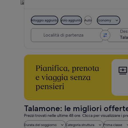
Prenota i pacchetti hotel + volo o auto e 
Alloggio aggiunto
Volo aggiunto
Auto
Economy
Località di partenza
Des
Pianifica, prenota
e viaggia senza
pensieri
Talamone: le migliori offert
Prezzi trovati nelle ultime 48 ore. Clicca per visualizzare i pr
Durata del soggiorno
Categoria struttura
Prima classe