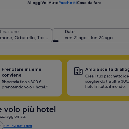
risparmia
Alloggi
Voli
Auto
Pacchetti
Cose da fare
tinazione
Date
ven 21 ago - lun 24 ago
Prenotare insieme
Ampia scelta di allo
conviene
Crea il tuo pacchetto ide
scegliendo tra oltre 30
Risparmia fino a 300 €
hotel in tutto il mondo.
prenotando volo + hotel.*
e volo più hotel
ezzi aggiornati.
Rimuovi tutti i filtri