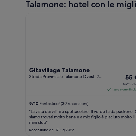
Talamone: hotel con le migli
Gitavillage Talamone
Gitavillage Talamone
Il
Strada Provinciale Talamone Ovest, 2
55 
Talamone GR
prez
6 set - 7 
è
tasse e oneri inclu
55 €
a
9
/
10
Fantastico! (39 recensioni)
nott
"La vista dai villini é spettacolare. Il verde fa da padrone. 
nel
siamo trovati molto bene e a mio figlio è piaciuto molto il
peri
mini club"
6
Recensione del 17 lug 2026
set