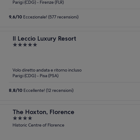
Parigi (CDG) - Firenze (FLR)
9,6
/
10
Eccezionale! (577 recensioni)
Il Leccio Luxury Resort
5
out
of
5
Volo diretto andata e ritorno incluso
Parigi (CDG) - Pisa (PSA)
8,8
/
10
Eccellente! (12 recensioni)
The Hoxton, Florence
4
out
Historic Centre of Florence
of
5