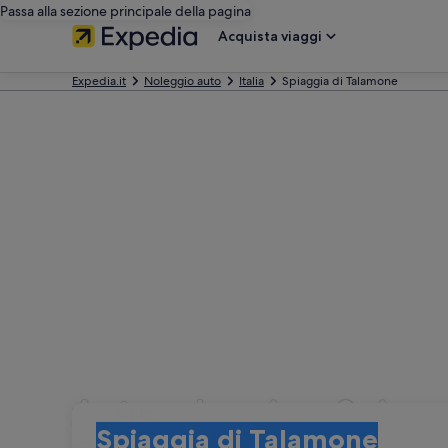
Passa alla sezione principale della pagina
Acquista viaggi
Expedia.it
Noleggio auto
Italia
Spiaggia di Talamone
Autonoleggio a Spiagg
Ritiro
Ritiro
Spiaggia di Talamone