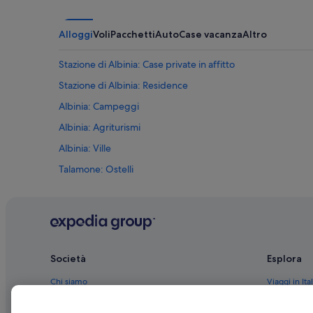
Alloggi
Voli
Pacchetti
Auto
Case vacanza
Altro
Stazione di Albinia: Case private in affitto
Stazione di Albinia: Residence
Albinia: Campeggi
Albinia: Agriturismi
Albinia: Ville
Talamone: Ostelli
Talamone: Appartamenti
Talamone: Case private in affitto
Talamone: Residence
Fonte Blanda: Case rurali
Società
Esplora
Fonte Blanda: B&B
Chi siamo
Viaggi in Ital
Fonte Blanda: Appartamenti
Lavora con noi
Hotel in Ital