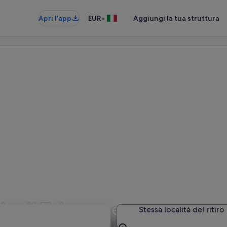
•
Apri l’app
EUR
Aggiungi la tua struttura
ia di Talamone
Stessa località del ritiro