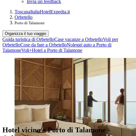
Invia un feedback
Toscana
Italia
Hotel
Expedia.it
Orbetello
Porto di Talamone
Organizza il tuo viaggio
Guida turistica di Orbetello
Case vacanze a Orbetello
Voli per
Orbetello
Cose da fare a Orbetello
Noleggi auto a Porto di
Talamone
Voli+Hotel a Porto di Talamone
Hotel vicino a Porto di Talamone -