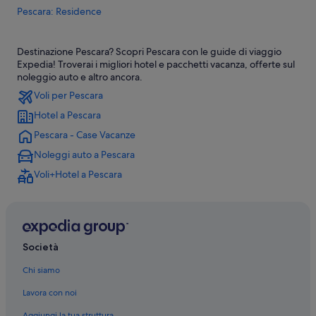
Pescara: Residence
Pescara: Appartamenti
Destinazione Pescara? Scopri Pescara con le guide di viaggio
Pescara: Case rurali
Expedia! Troverai i migliori hotel e pacchetti vacanza, offerte sul
Pescara: Motel
noleggio auto e altro ancora.
Voli per Pescara
Pescara: Baite
Hotel a Pescara
Pescara: Agriturismi
Pescara - Case Vacanze
Pescara: Pensioni
Noleggi auto a Pescara
Pescara: Guest house
Voli+Hotel a Pescara
Pescara: Resort
Pescara: Campeggi
Pescara: B&B
Pescara: Castelli
Società
Pineta: Appartamenti
Chi siamo
Stazione di Pescara Porta Nuova: B&B
Lavora con noi
Stazione di Pescara Porta Nuova: Appartamenti
Aggiungi la tua struttura