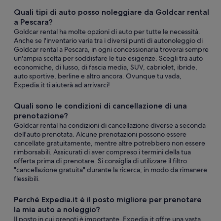
Quali tipi di auto posso noleggiare da Goldcar rental
a Pescara?
Goldcar rental ha molte opzioni di auto per tutte le necessità.
Anche se l'inventario varia tra i diversi punti di autonoleggio di
Goldcar rental a Pescara, in ogni concessionaria troverai sempre
un'ampia scelta per soddisfare le tue esigenze. Scegli tra auto
economiche, di lusso, di fascia media, SUV, cabriolet, ibride,
auto sportive, berline e altro ancora. Ovunque tu vada,
Expedia.it ti aiuterà ad arrivarci!
Quali sono le condizioni di cancellazione di una
prenotazione?
Goldcar rental ha condizioni di cancellazione diverse a seconda
dell'auto prenotata. Alcune prenotazioni possono essere
cancellate gratuitamente, mentre altre potrebbero non essere
rimborsabili. Assicurati di aver compreso i termini della tua
offerta prima di prenotare. Si consiglia di utilizzare il filtro
"cancellazione gratuita" durante la ricerca, in modo da rimanere
flessibili.
Perché Expedia.it è il posto migliore per prenotare
la mia auto a noleggio?
Il posto in cui prenoti è importante. Expedia.it offre una vasta