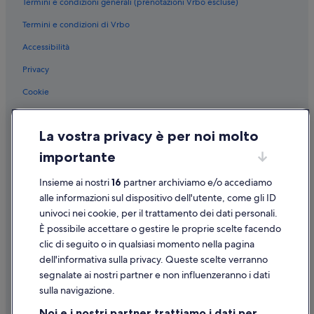
Termini e condizioni generali (prenotazioni Vrbo escluse)
Pescara: Hotel con bar
Termini e condizioni di Vrbo
Pescara: Hotel sulla spiaggia
Accessibilità
Pescara: Hotel per golfisti
Privacy
Pescara: Hotel di lusso
Cookie
Pescara: Hotel per fare shopping
Condizioni per l'utilizzo
Pescara: Hotel con piscina
La vostra privacy è per noi molto
Informazioni legali/Contatti
Pescara: Hotel romantici
importante
Linee guida sui contenuti e segnalazione dei contenuti
Pescara: Hotel con servizio concierge
Pescara: Hotel con Wi-Fi
Insieme ai nostri
16
partner archiviamo e/o accediamo
Supporto
alle informazioni sul dispositivo dell'utente, come gli ID
Pescara: Hotel economici
univoci nei cookie, per il trattamento dei dati personali.
Assistenza clienti
Pescara: Hotel sulla neve
È possibile accettare o gestire le proprie scelte facendo
Contattaci
clic di seguito o in qualsiasi momento nella pagina
Pescara: Hotel ecosostenibili
dell'informativa sulla privacy. Queste scelte verranno
Come cancellare un volo
Pescara: Hotel per famiglie
segnalate ai nostri partner e non influenzeranno i dati
Come modificare la prenotazione di un hotel o una casa vacanze
Pescara: Hotel con servizi business
sulla navigazione.
Tempistiche per i rimborsi
Pescara: Boutique hotel
Noi e i nostri partner trattiamo i dati per