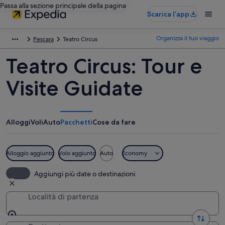
Passa alla sezione principale della pagina
Scarica l’app
Organizza il tuo viaggio
Pescara
Teatro Circus
Teatro Circus: Tour e
Visite Guidate
Alloggi
Voli
Auto
Pacchetti
Cose da fare
Alloggio aggiunto
Volo aggiunto
Auto
Economy
Aggiungi più date o destinazioni
Località di partenza