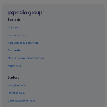
Centro di Pescara: hotel
Pescara: hotel
Museo d'Arte Moderna Vittoria Colonna: hotel nelle
Società
vicinanze
Chi siamo
Pescara: Hotel per golfisti
Lavora con noi
Pescara: Resort e hotel con spa
Aggiungi la tua struttura
Pescara: Hotel con animali ammessi
Partnership
Pescara: Hotel con piscina
Novità e comunicati stampa
Pescara: Hotel con bar
Pubblicità
Pescara: Hotel ecosostenibili
Pescara: Hotel per famiglie
Esplora
Pescara: Boutique hotel
Viaggi in Italia
Pescara: Hotel per golfisti
Hotel in Italia
Pescara: Hotel di lusso
Case vacanze in Italia
Pescara: Hotel economici