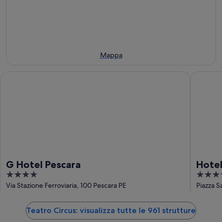
7
ago
weekend,
per
ago
-
7
il
8
ago
prossimo
ago
-
weekend,
9
14
ago
ago
Mappa
-
16
G Hotel Pescara
Hotel Pl
ago
G Hotel Pescara
Hotel
4
4
out
out
Via Stazione Ferroviaria, 100 Pescara PE
Piazza S
of
of
5
5
Teatro Circus: visualizza tutte le 961 strutture