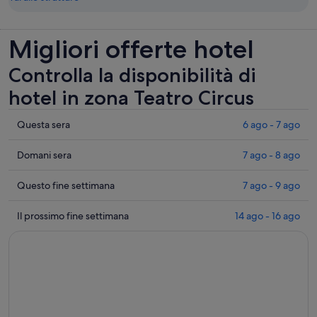
Migliori offerte hotel
Controlla la disponibilità di
hotel in zona Teatro Circus
Controlla
Questa sera
6 ago - 7 ago
i
prezzi
Controlla
Domani sera
7 ago - 8 ago
vicino
i
a
prezzi
Controlla
Questo fine settimana
7 ago - 9 ago
Teatro
vicino
i
Circus
a
prezzi
Controlla
Il prossimo fine settimana
14 ago - 16 ago
per
Teatro
vicino
i
questa
Circus
a
prezzi
sera,
per
Teatro
vicino
6
domani
Circus
a
ago
sera,
per
Teatro
-
7
questo
Circus