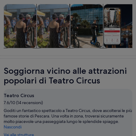
Apertura in una nuova scheda
Apertura in un
Ap
Tour e gite di un giorno
Cibo, bevande e vita notturna
Tour privati e personalizzati
Storia e cultur
Tour e gite di
Cibo, bevande
Tour privati e
Storia e
un giorno
e vita notturna
personalizzati
cultura
Soggiorna vicino alle attrazioni
popolari di Teatro Circus
Teatro Circus
7.6/10 (14 recensioni)
Goditi un fantastico spettacolo a Teatro Circus, dove ascolterai le più
famose storie di Pescara. Una volta in zona, troverai sicuramente
molto piacevole una passeggiata lungo le splendide spiagge.
Nascondi
Vai alle strutture