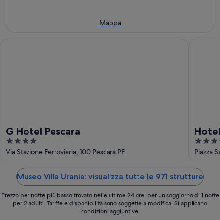
9
ago
prossimo
ago
-
weekend,
10
14
Mappa
ago
ago
-
G Hotel Pescara
Hotel Pl
16
ago
G Hotel Pescara
Hotel
4
4
out
out
Via Stazione Ferroviaria, 100 Pescara PE
Piazza S
of
of
5
5
Museo Villa Urania: visualizza tutte le 971 strutture
Prezzo per notte più basso trovato nelle ultime 24 ore, per un soggiorno di 1 notte
per 2 adulti. Tariffe e disponibilità sono soggette a modifica. Si applicano
condizioni aggiuntive.