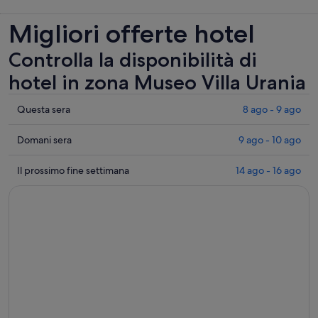
Migliori offerte hotel
Controlla la disponibilità di
hotel in zona Museo Villa Urania
Controlla
Questa sera
8 ago - 9 ago
i
prezzi
Controlla
Domani sera
9 ago - 10 ago
vicino
i
a
prezzi
Controlla
Il prossimo fine settimana
14 ago - 16 ago
Museo
vicino
i
Villa
a
prezzi
Urania
Museo
vicino
per
Villa
a
questa
Urania
Museo
sera,
per
Villa
8
domani
Urania
ago
sera,
per
-
9
il