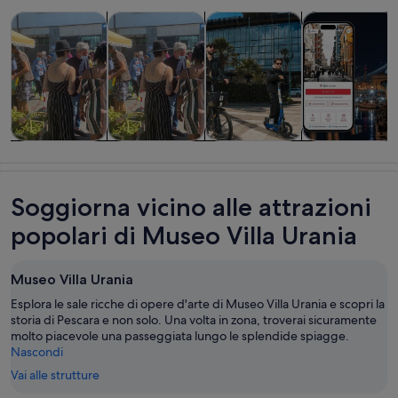
Apertura in una nuova scheda
Apertura in un
Ap
Tour e gite di un giorno
Cibo, bevande e vita notturna
Tour privati e personalizzati
Storia e cultur
Tour e gite di
Cibo, bevande
Tour privati e
Storia e
un giorno
e vita notturna
personalizzati
cultura
Soggiorna vicino alle attrazioni
popolari di Museo Villa Urania
Museo Villa Urania
Esplora le sale ricche di opere d'arte di Museo Villa Urania e scopri la
storia di Pescara e non solo. Una volta in zona, troverai sicuramente
molto piacevole una passeggiata lungo le splendide spiagge.
Nascondi
Vai alle strutture