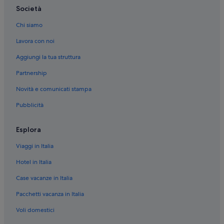
Pescara: Ostelli
Società
Pescara: Navi da crociera
Chi siamo
Pescara: Campeggi
Lavora con noi
Pescara: B&B
Aggiungi la tua struttura
Pescara: Baite
Partnership
Pescara: Guest house
Novità e comunicati stampa
Pescara: Case private in affitto
Pubblicità
Pescara: Ville
Pescara: Resort
Esplora
Pescara: Affittacamere
Viaggi in Italia
Pescara: Cottage
Hotel in Italia
Stazione di Pescara Centrale: Appartamenti
Case vacanze in Italia
Stazione di Pescara Centrale: Agriturismi
Pacchetti vacanza in Italia
Stazione di Pescara Centrale: Residence
Voli domestici
Pescara: Resort e hotel con spa