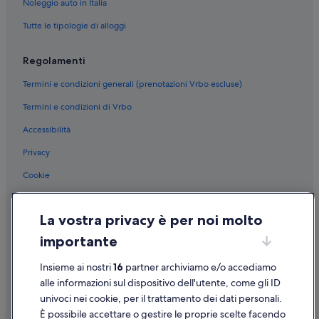
Noleggio auto in Italia
Pescara: Hotel LGBTQIA+
Tutte le tipologie di alloggi
Pescara: Hotel sulla spiaggia
Pescara: Hotel con Wi-Fi
Regolamenti
Pescara: Hotel sulla neve
Termini e condizioni generali (prenotazioni Vrbo escluse)
Pescara: Hotel per chi ama l'avventura
Termini e condizioni di Vrbo
Pescara: Hotel con piscina
Accessibilità
Pescara: Hotel storici
Privacy
Pescara: Boutique hotel
Cookie
Pescara: Hotel con bar
Condizioni per l'utilizzo
Pescara: Hotel per golfisti
La vostra privacy è per noi molto
Informazioni legali/Contatti
Pescara: Hotel con bar
importante
Linee guida sui contenuti e segnalazione dei contenuti
Pescara: Boutique hotel
Insieme ai nostri
16
partner archiviamo e/o accediamo
Pescara: Hotel con piscina
Supporto
alle informazioni sul dispositivo dell'utente, come gli ID
Pescara: Hotel di lusso
univoci nei cookie, per il trattamento dei dati personali.
Assistenza clienti
Pescara: Hotel economici
È possibile accettare o gestire le proprie scelte facendo