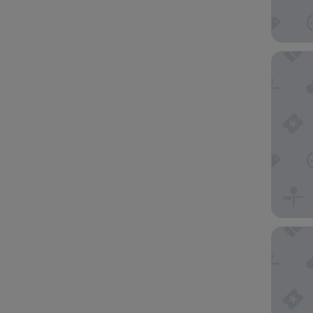
Hotel E
City Vie