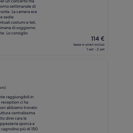
 per un concerto ma
orno settimanale di
 fronte. La camera era
 e sedie
tuali costumi e teli,
timana di soggiorno
ste. Lo consiglio
Il
114 €
prezzo
tasse e oneri inclusi
attuale
1 set - 2 set
è
114 €
a
oni)
te raggiungibili in
 reception ci ha
non abbiamo trovato
ruttura centralissima
o direi cara la
appezzeria sporca e
cagnolino più di 150