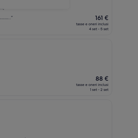
ni)
Il
161 €
…………..”
prezzo
tasse e oneri inclusi
attuale
4 set - 5 set
è
161 €
Il
88 €
prezzo
tasse e oneri inclusi
attuale
1 set - 2 set
è
88 €