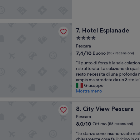
o
e
p
10,
n
r
e
Meraviglioso,
a
a
r
(85
,
g
f
recensioni)
c
g
e
splanade
Hotel Esplanade
o
7. Hotel Esplanade
i
t
n
u
t
Struttura
f
n
o
a
Pescara
o
g
p
4.0
r
i
e
7.4
7,4/10
Buono
(337 recensioni)
t
stelle
b
r
su
“
“Il punto di forza è la sala colazi
e
i
u
10,
I
ristrutturata. La colazione di quali
v
l
n
Buono,
l
resto necessita di una profonda 
o
i
s
(337
p
ampia ma arredata da un 3 stelle
l
i
o
recensioni)
u
Giuseppe
e
n
g
n
Mostra meno
,
a
g
t
c
u
i
o
o
t
o
w Pescara
d
City View Pescara
8. City View Pescara
l
o
r
i
a
i
n
Pescara
f
z
n
o
8.0
8,0/10
Ottimo
(58 recensioni)
o
i
q
s
su
r
o
u
e
“
“Le stanze sono insonorizzate male
10,
z
n
a
t
L
chiaramente cosa fa il vicino in
Ottimo,