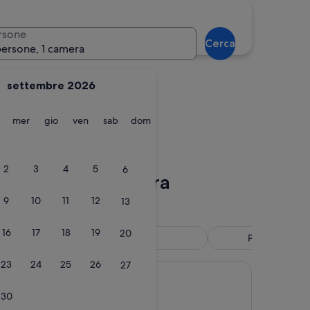
ano
Spoltore
rsone
Cerca
persone, 1 camera
settembre 2026
martedì
mercoledì
giovedì
venerdì
sabato
domenica
mer
gio
ven
sab
dom
lvano
Spoltore
2
3
4
5
6
estinazione: Pescara
9
10
11
12
13
16
17
18
19
20
pa
Piscina
Paga più tardi
23
24
25
26
27
30