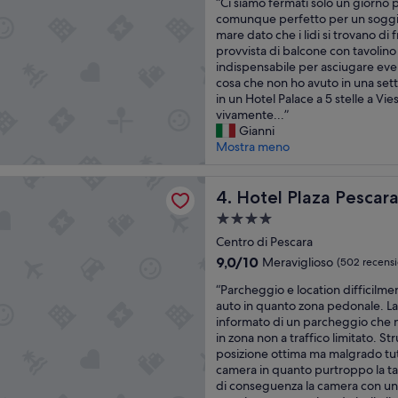
“
“Ci siamo fermati solo un giorno
l
10,
C
comunque perfetto per un soggi
i
Buono,
i
mare dato che i lidi si trovano di
t
(348
s
provvista di balcone con tavolino
à
recensioni)
i
indispensabile per asciugare even
m
a
cosa che non ho avuto in una set
a
m
in un Hotel Palace a 5 stelle a Vie
…
o
vivamente...”
…
f
Gianni
…
e
Mostra meno
…
r
.
m
.
aza Pescara
a
Hotel Plaza Pescara
4. Hotel Plaza Pescar
”
t
Struttura
i
a
s
Centro di Pescara
4.0
o
9.0
9,0/10
Meraviglioso
(502 recensi
l
stelle
su
“
o
“Parcheggio e location difficilmen
10,
P
u
auto in quanto zona pedonale. La
Meraviglioso,
a
n
informato di un parcheggio che 
(502
r
g
in zona non a traffico limitato. St
recensioni)
c
i
posizione ottima ma malgrado tutt
h
o
camera in quanto purtroppo la t
e
r
di conseguenza la camera con un 