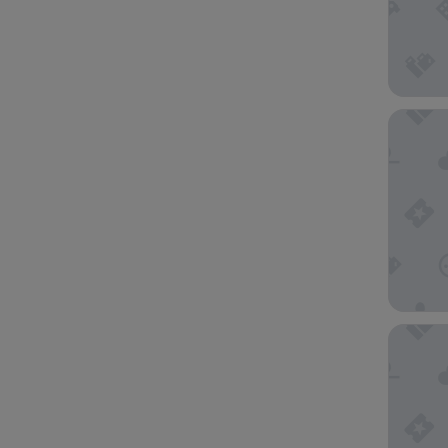
Hotel Ex
Mood H