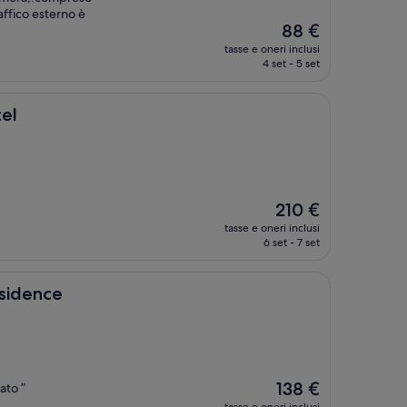
affico esterno è
Il
88 €
prezzo
tasse e oneri inclusi
attuale
4 set - 5 set
è
88 €
el
Il
210 €
prezzo
tasse e oneri inclusi
attuale
6 set - 7 set
è
210 €
esidence
Il
138 €
ato ”
prezzo
tasse e oneri inclusi