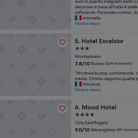
g
n
euro in quanto malgrado bello il
g
o
decorose in base all’hotel 4 stell
i
p
sufficiente. Personale cortese. So
o
e
antonella
e
r
Mostra meno
l
u
o
n
celsior
c
Hotel Excelsior
c
5. Hotel Excelsior
a
o
Struttura
t
n
a
i
Montesilvano
c
3.0
o
e
7.8
7,8/10
Buono
(324 recensioni)
n
r
stelle
su
“
d
“Struttura buona, confortevole, c
t
10,
S
i
media. Ottimo rapporto qualità p
o
Buono,
t
f
Vincenzo
m
(324
r
f
Mostra meno
a
recensioni)
u
i
c
t
c
o
otel
t
Mood Hotel
i
6. Mood Hotel
m
u
l
u
Struttura
r
m
n
a
a
Citta Sant'Angelo
e
q
4.0
b
n
u
9.0
9,0/10
Meraviglioso
(85 recensio
u
t
stelle
e
su