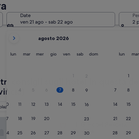
ra
Caramanico Terme
Montesilv
Date
Pe
ven 21 ago - sab 22 ago
2 
i
agosto 2026
mesi
mostrati
al
lunedì
martedì
mercoledì
giovedì
venerdì
sabato
domenica
lunedì
lun
mar
mer
gio
ven
sab
dom
lun
mar
momento
sono
Caramanico Terme
Montesi
August
1
1
2
2026
stri consigli sugli hotel in questa d
e
vincia)
3
4
5
6
7
8
7
8
9
September
2026.
10
11
12
13
14
15
14
15
16
olazione inclusa
Hotel
S
17
18
19
20
21
22
21
22
23
 Pescara
G Hotel Pescara
1. G Hotel Pescara
Struttura
24
25
26
27
28
29
28
29
30
a