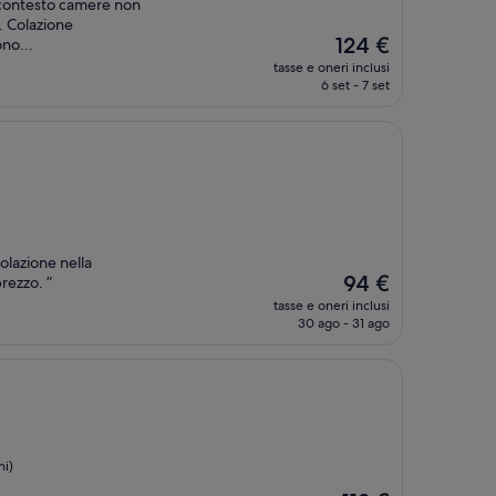
 contesto camere non
e. Colazione
Il
124 €
no...
prezzo
tasse e oneri inclusi
attuale
6 set - 7 set
è
124 €
olazione nella
Il
94 €
rezzo. ”
prezzo
tasse e oneri inclusi
attuale
30 ago - 31 ago
è
94 €
ni)