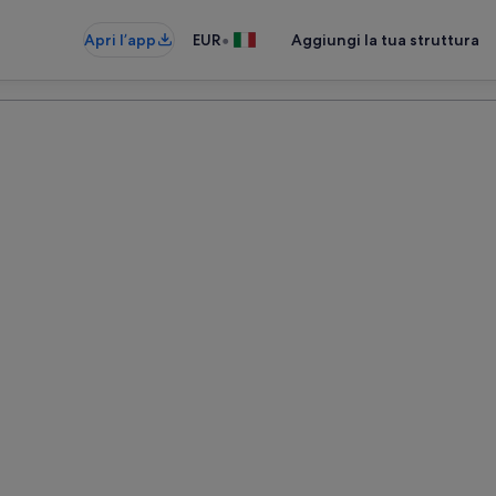
•
Apri l’app
EUR
Aggiungi la tua struttura