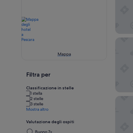
B&B Hot
Mappa
Filtra per
Classificazione in stelle
1 stella
Hotel R
2 stelle
3 stelle
Mostra altro
Valutazione degli ospiti
Selezionando
Buono 7+