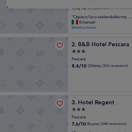
Centro di Pescara
4.0
9.4
9,4/10
Eccezionale
31
(896 recensio
stelle
su
“
“Capisco l’eco sostenibilità ma
10,
C
Emanuel
Eccezionale,
a
Mostra meno
(896
p
recensioni)
i
el Pescara
s
B&B Hotel Pescara
2. B&B Hotel Pescara
c
Struttura
o
a
l
Pescara
3.0
’
8.4
8,4/10
Ottimo
(352 recensioni)
e
stelle
su
c
10,
o
Ottimo,
s
(352
o
recensioni)
s
egent
Hotel Regent
t
3. Hotel Regent
e
Struttura
n
a
Pescara
i
3.0
b
7.6
7,6/10
Buono
(348 recensioni)
i
stelle
su