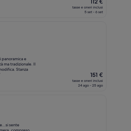
Il
112 €
prezzo
tasse e oneri inclusi
attuale
5 set - 6 set
è
112 €
oni panoramica e
tà ma tradizionale. Il
modifica. Stanza
Il
151 €
”
prezzo
tasse e oneri inclusi
attuale
24 ago - 25 ago
è
151 €
...si sente
 camera,.compreso