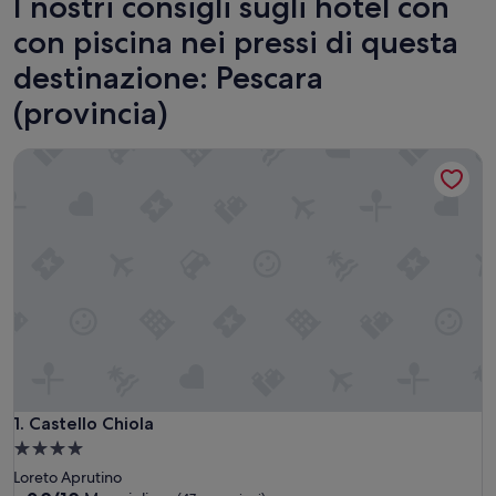
I nostri consigli sugli hotel con
con piscina nei pressi di questa
destinazione: Pescara
(provincia)
Castello Chiola
Castello Chiola
1. Castello Chiola
Struttura
a
Loreto Aprutino