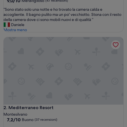
4.0
9.0
9,0/10
Meraviglioso
(47 recensioni)
su
stelle
“
“Sono stato solo una notte e ho trovato la camera calda e
10,
S
accogliente. Il bagno pulito ma un po' vecchiotto. Stona con il resto
Meraviglioso,
o
della camera dove ci sono mobili nuovi e di qualità ”
(47
n
Daniele
recensioni)
o
Mostra meno
s
Mediterraneo Resort
t
a
t
o
s
o
l
o
u
n
a
n
o
t
Mediterraneo Resort
2. Mediterraneo Resort
t
Montesilvano
e
7.2
7,2/10
Buono
(37 recensioni)
e
su
h