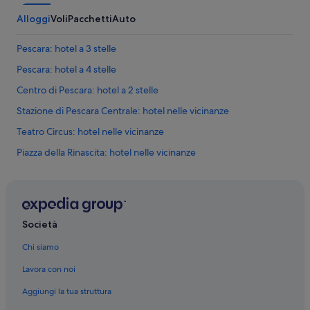
.
Alloggi
Voli
Pacchetti
Auto
P
e
r
Pescara: hotel a 3 stelle
s
Pescara: hotel a 4 stelle
o
n
Centro di Pescara: hotel a 2 stelle
a
l
Stazione di Pescara Centrale: hotel nelle vicinanze
e
Teatro Circus: hotel nelle vicinanze
g
e
Piazza della Rinascita: hotel nelle vicinanze
n
t
Pescara: hotel
i
Centro di Pescara: hotel
l
i
Pescara: hotel
s
Società
s
Fontana La Nave di Pescara: hotel nelle vicinanze
i
Chi siamo
Museo d'Arte Moderna Vittoria Colonna: hotel nelle vicinanze
m
Lavora con noi
o
Museo delle Genti d'Abruzzo: hotel nelle vicinanze
.
Aggiungi la tua struttura
”
Museo Villa Urania: hotel nelle vicinanze