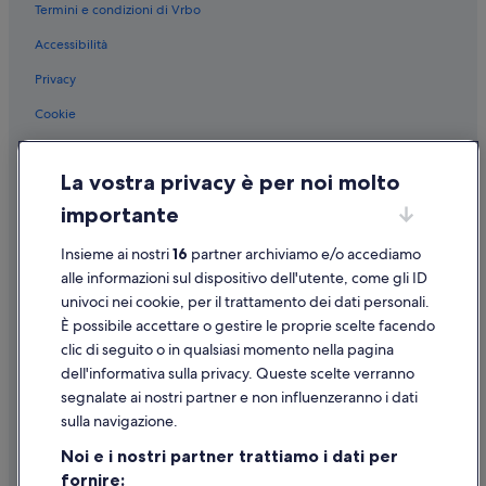
Termini e condizioni di Vrbo
Pescara: Hotel economici
Accessibilità
Pescara: Boutique hotel
Pescara: Hotel con servizi business
Privacy
Pescara: Hotel per famiglie
Cookie
Pescara: Resort e hotel con spa
Condizioni per l'utilizzo
Pescara: Hotel romantici
La vostra privacy è per noi molto
Informazioni legali/Contatti
Centro di Pescara: Hotel storici
importante
Linee guida sui contenuti e segnalazione dei contenuti
Centro di Pescara: Hotel con animali ammessi
Insieme ai nostri
16
partner archiviamo e/o accediamo
Supporto
Centro di Pescara: Hotel all inclusive
alle informazioni sul dispositivo dell'utente, come gli ID
univoci nei cookie, per il trattamento dei dati personali.
Centro di Pescara: Hotel di lusso
Assistenza clienti
È possibile accettare o gestire le proprie scelte facendo
Centro di Pescara: Hotel sulla spiaggia
Contattaci
clic di seguito o in qualsiasi momento nella pagina
Centro di Pescara: Hotel per golfisti
dell'informativa sulla privacy. Queste scelte verranno
Come cancellare un volo
segnalate ai nostri partner e non influenzeranno i dati
Centro di Pescara: Hotel con piscina
Come modificare la prenotazione di un hotel o una casa vacanze
sulla navigazione.
Centro di Pescara: Hotel per chi ama l'avventura
Tempistiche per i rimborsi
Noi e i nostri partner trattiamo i dati per
Centro di Pescara: Hotel con bar
fornire:
Utilizzare un coupon Expedia