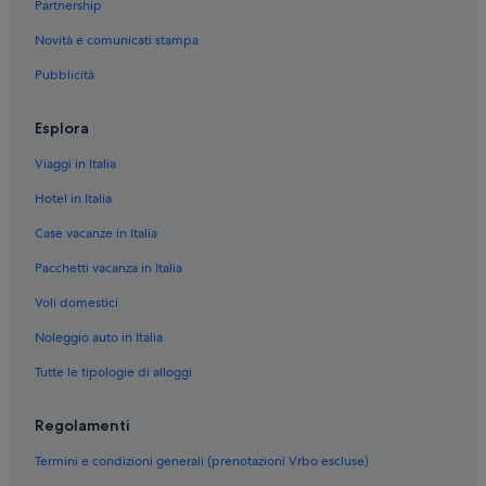
Partnership
Santuario del Volto Santo: hotel nelle vicinanze
Novità e comunicati stampa
Pescara: Hotel per chi ama l'avventura
Pubblicità
Pescara: Hotel con servizi business
Pescara: Hotel con piscina
Esplora
Pescara: Hotel per fare shopping
Viaggi in Italia
Pescara: Hotel all inclusive
Hotel in Italia
Pescara: Hotel sulla spiaggia
Case vacanze in Italia
Pescara: Hotel con bar
Pacchetti vacanza in Italia
Pescara: Hotel romantici
Voli domestici
Pescara: Hotel con casinò
Pescara: Hotel di lusso
Noleggio auto in Italia
Pescara: Hotel per golfisti
Tutte le tipologie di alloggi
Pescara: Hotel con palestra
Regolamenti
Pescara: Hotel per chi ama l'avventura
Termini e condizioni generali (prenotazioni Vrbo escluse)
Pescara: Hotel con bar