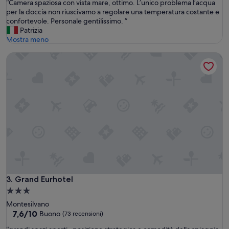
“
“Camera spaziosa con vista mare, ottimo. L’unico problema l’acqua
10,
o
C
per la doccia non riuscivamo a regolare una temperatura costante e
Buono,
t
a
confortevole. Personale gentilissimo. ”
(37
r
m
Patrizia
recensioni)
o
e
Mostra meno
v
r
a
Grand Eurhotel
a
t
s
o
p
l
a
a
z
c
i
a
o
m
s
e
a
r
c
a
o
c
n
a
v
l
i
Grand Eurhotel
3. Grand Eurhotel
d
s
Struttura
a
t
e
a
Montesilvano
a
a
3.0
7.6
7,6/10
m
Buono
(73 recensioni)
c
su
a
stelle