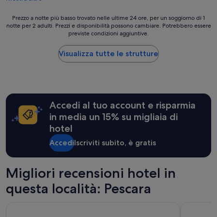
Ottimo,
u
o
l
(60
n
n
’
Prezzo
recensioni)
Prezzo a notte più basso trovato nelle ultime 24 ore, per un soggiorno di 1
p
e
a
notte per 2 adulti. Prezzi e disponibilità possono cambiare. Potrebbero essere
a
o
s
c
previste condizioni aggiuntive.
notte
'
t
q
più
v
r
u
basso
Visualizza tutte le strutture
e
a
a
trovato
c
t
p
nelle
c
e
e
ultime
h
g
r
24
i
i
l
ore,
o
c
a
Accedi al tuo account e risparmia
per
t
a
d
un
t
e
in media un 15% su migliaia di
o
soggiorno
o
c
c
hotel
di
.
o
c
1
S
m
Accedi
Iscriviti subito, è gratis
i
notte
t
o
a
per
o
d
n
2
n
i
Migliori recensioni hotel in
o
adulti.
a
t
n
Prezzi
c
à
questa località: Pescara
r
e
o
d
i
disponibilità
n
e
u
Hotel Esplanade
Hotel Ami
possono
i
l
s