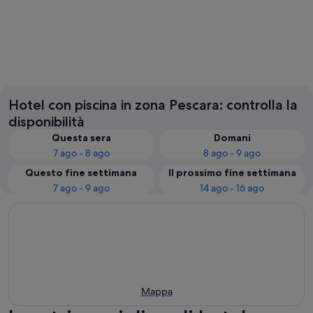
Pescara
Caraman
Hotel con piscina in zona Pescara: controlla la
disponibilità
Questa sera
Domani
7 ago - 8 ago
8 ago - 9 ago
Questo fine settimana
Il prossimo fine settimana
7 ago - 9 ago
14 ago - 16 ago
Mappa