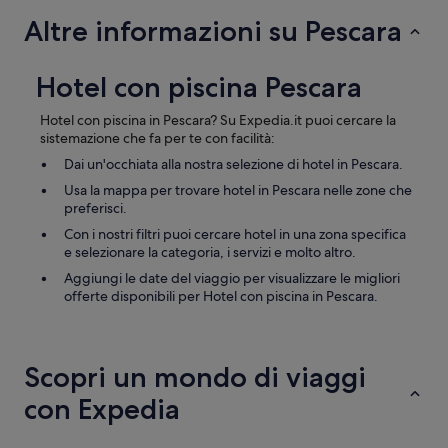
n
t
Altre informazioni su Pescara
o
u
m
r
o
a
b
Hotel con piscina Pescara
c
i
o
l
s
Hotel con piscina in Pescara? Su Expedia.it puoi cercare la
i
t
sistemazione che fa per te con facilità:
n
a
Dai un'occhiata alla nostra selezione di hotel in Pescara.
u
n
o
Usa la mappa per trovare hotel in Pescara nelle zone che
t
v
preferisci.
e
i
e
Con i nostri filtri puoi cercare hotel in una zona specifica
e
c
e selezionare la categoria, i servizi e molto altro.
d
o
i
Aggiungi le date del viaggio per visualizzare le migliori
n
q
offerte disponibili per Hotel con piscina in Pescara.
f
u
o
a
r
l
t
i
Scopri un mondo di viaggi
e
t
v
con Expedia
à
o
”
l
e