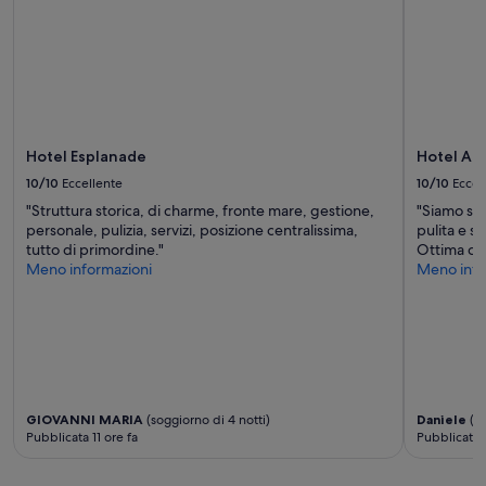
cambiare.
l
l
c
Potrebbero
r
a
i
essere
e
s
v
previste
s
p
a
condizioni
t
i
m
aggiuntive.
o
a
o
d
g
a
e
g
r
Hotel Esplanade
Hotel Am
l
i
e
l
a
10/10
Eccellente
10/10
Eccel
g
a
a
o
"Struttura storica, di charme, fronte mare, gestione,
"Siamo sta
c
t
l
personale, pulizia, servizi, posizione centralissima,
pulita e se
a
t
a
tutto di primordine."
Ottima co
m
r
r
Meno informazioni
Meno info
e
e
e
r
z
u
a
z
n
d
a
a
o
t
t
v
a
e
e
”
m
c
p
GIOVANNI MARIA
(soggiorno di 4 notti)
Daniele
(so
i
Pubblicata 11 ore fa
Pubblicata 1
e
s
r
o
a