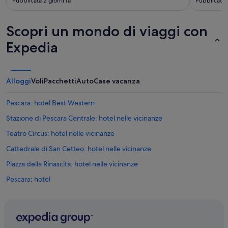
Pubblicata 2 giorni fa
Pubblicata 8
Scopri un mondo di viaggi con
Expedia
Alloggi
Voli
Pacchetti
Auto
Case vacanza
Pescara: hotel Best Western
Stazione di Pescara Centrale: hotel nelle vicinanze
Teatro Circus: hotel nelle vicinanze
Cattedrale di San Cetteo: hotel nelle vicinanze
Piazza della Rinascita: hotel nelle vicinanze
Pescara: hotel
Centro di Pescara: hotel
Pescara: hotel
Museo d'Arte Moderna Vittoria Colonna: hotel nelle vicinanze