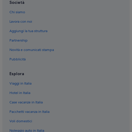
Società
Pescara: hotel a 5 stelle
Chi siamo
Pescara: hotel a 4 stelle
Lavora con noi
Centro di Pescara: hotel a 2 stelle
Aggiungi la tua struttura
Pescara: Hotel con piscina
Partnership
Pescara: Hotel sulla neve
Novità e comunicati stampa
Pescara: Hotel per golfisti
Pubblicità
Pescara: Hotel ecosostenibili
Pescara: Hotel per chi ama l'avventura
Esplora
Pescara: Hotel con palestra
Viaggi in Italia
Pescara: Hotel di lusso
Hotel in Italia
Pescara: Hotel sulla spiaggia
Case vacanze in Italia
Pescara: Hotel per famiglie
Pacchetti vacanza in Italia
Pescara: Hotel di lusso
Voli domestici
Pescara: Boutique hotel
Pescara: Hotel per chi ama l'avventura
Noleggio auto in Italia