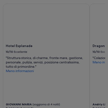
Hotel Esplanade
Dragonara
Hotel Esplanade
Dragona
10/10
Eccellente
10/10
Eccel
"Struttura storica, di charme, fronte mare, gestione,
"Colazion
personale, pulizia, servizi, posizione centralissima,
Meno info
tutto di primordine."
Meno informazioni
GIOVANNI MARIA
(soggiorno di 4 notti)
Andriy Lin