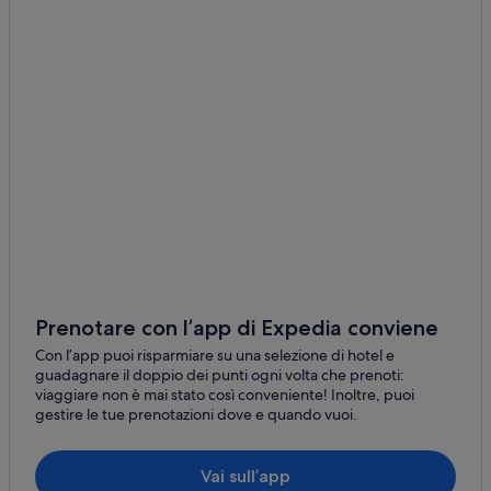
Museo Villa Urania: hotel nelle vicinanze
Pescara: Hotel ecosostenibili
Pescara: Hotel con bar
Pescara: Hotel con palestra
Pescara: Hotel storici
Pescara: Hotel per famiglie
Pescara: Hotel sulla spiaggia
Pescara: Hotel LGBTQIA+
Pescara: Hotel economici
Pescara: Hotel per chi ama l'avventura
Prenotare con l’app di Expedia conviene
Pescara: Hotel per golfisti
Con l’app puoi risparmiare su una selezione di hotel e
guadagnare il doppio dei punti ogni volta che prenoti:
Pescara: Hotel con palestra
viaggiare non è mai stato così conveniente! Inoltre, puoi
gestire le tue prenotazioni dove e quando vuoi.
Pescara: Resort e hotel con spa
Pescara: Hotel romantici
Vai sull’app
Pescara: Hotel con piscina