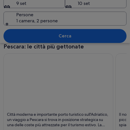
9 set
10 set
Persone
1 camera, 2 persone
Un ampio e moderno ponte che attrave
Cerca
Pescara: le città più gettonate
Pescara
Montes
Città moderna e importante porto turistico sull'Adriatico,
Il nos
Spiagge, Interesse storico e Bungee jumping
Spiagg
un viaggio a Pescara si trova in posizione strategica su
piccol
una delle coste più attrezzate per il turismo estivo. La
spiagg
città stessa offre spiagge sabbiose, un'ombrosa pineta e
lonta