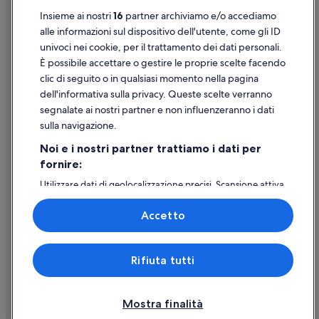
Insieme ai nostri
16
partner archiviamo e/o accediamo
Stazione di Pescara Centrale: Agriturismi
Supporto
alle informazioni sul dispositivo dell'utente, come gli ID
univoci nei cookie, per il trattamento dei dati personali.
Assistenza clienti
È possibile accettare o gestire le proprie scelte facendo
Contattaci
clic di seguito o in qualsiasi momento nella pagina
dell'informativa sulla privacy. Queste scelte verranno
Come cancellare un volo
segnalate ai nostri partner e non influenzeranno i dati
Come modificare la prenotazione di un hotel o una casa vacanze
sulla navigazione.
Tempistiche per i rimborsi
Noi e i nostri partner trattiamo i dati per
fornire:
Utilizzare un coupon Expedia
Utilizzare dati di geolocalizzazione precisi. Scansione attiva
Documenti per i viaggi internazionali
delle caratteristiche del dispositivo ai fini
dell’identificazione. Archiviare informazioni su dispositivo
Accetto
e/o accedervi. Pubblicità e contenuti personalizzati,
misurazione delle prestazioni dei contenuti e degli
annunci, ricerche sul pubblico, sviluppo di servizi.
Expedia, Inc. non è responsabile dei contenuti di siti esterni.
Rifiuta tutti
Elenco dei partner (fornitori)
© 2026 Expedia, Inc., una società di Expedia Group. Tutti i diritti riservati.
Expedia e il logo di Expedia sono marchi registrati o marchi di Expedia,
Inc.
Mostra finalità