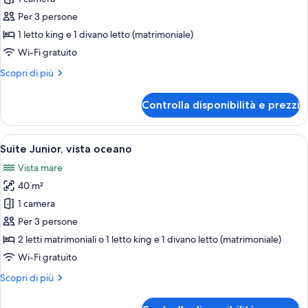
The
Per 3 persone
Reserve
1 letto king e 1 divano letto (matrimoniale)
Master
Wi-Fi gratuito
Suite
Altri
Scopri di più
Ocean
dettagli
Front
per
Controlla disponibilità e prezzi
The
Reserve
Master
Apri
Una camera d'albergo moderna con un 
6
Suite
Suite Junior, vista oceano
tutte
Ocean
Vista mare
Front
le
40 m²
foto
per
1 camera
Suite
Per 3 persone
Junior,
2 letti matrimoniali o 1 letto king e 1 divano letto (matrimoniale)
vista
Wi-Fi gratuito
oceano
Altri
Scopri di più
dettagli
per