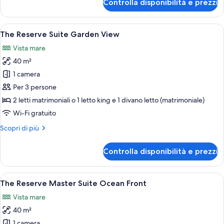
Controlla disponibilità e prezzi
The
Reserve
Master
Apri
Camera d'albergo con due letti, una TV,
7
Suite
The Reserve Suite Garden View
tutte
Vista mare
le
40 m²
foto
per
1 camera
The
Per 3 persone
Reserve
2 letti matrimoniali o 1 letto king e 1 divano letto (matrimoniale)
Suite
Wi-Fi gratuito
Garden
Altri
Scopri di più
View
dettagli
per
Controlla disponibilità e prezzi
The
Reserve
Suite
Apri
Camera d'albergo con un letto grande,
8
Garden
The Reserve Master Suite Ocean Front
tutte
View
Vista mare
le
40 m²
foto
per
1 camera