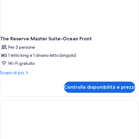
The Reserve Master Suite-Ocean Front
Per 3 persone
1 letto king e 1 divano letto (singolo)
Wi-Fi gratuito
Altri
Scopri di più
dettagli
per
Controlla disponibilità e prezzi
The
Reserve
Master
Suite-
Ocean
Front