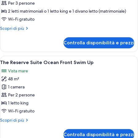
Suite
Per 3 persone
Junior,
2 letti matrimoniali o 1 letto king e 1 divano letto (matrimoniale)
vista
Wi-Fi gratuito
giardino
Altri
Scopri di più
dettagli
per
Controlla disponibilità e prezzi
Suite
Junior,
vista
Apri
Camera d'albergo moderna con un grand
8
giardino
The Reserve Suite Ocean Front Swim Up
tutte
Vista mare
le
48 m²
foto
per
1 camera
The
Per 2 persone
Reserve
1 letto king
Suite
Wi-Fi gratuito
Ocean
Altri
Scopri di più
Front
dettagli
Swim
per
Controlla disponibilità e prezzi
Up
The