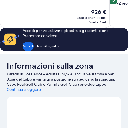
10
10,
su
72 rec
Meraviglioso,
10,
Il
926 €
220
Eccezional
prezzo
recensioni
tasse e oneri inclusi
72
attuale
6 set - 7 set
recensioni
è
Accedi per visualizzare gli extra e gli sconti idonei.
926 €
Prenotare conviene!
Accedi
Iscriviti gratis
Informazioni sulla zona
Paradisus Los Cabos - Adults Only - All Inclusive si trova a San
José del Cabo e vanta una posizione strategica sulla spiaggia.
Cabo Real Golf Club e Palmilla Golf Club sono due tappe
fondamentali per chi ama le attività. A livello naturalistico,
Continua a leggere
invece, tra le principali attrazioni della zona ci sono Reserva de la
Biosfera Desierto de El Vizcaíno e Spiaggia di Palmilla. Chileno
Beach e Campo da Golf Querencia sono altri due luoghi da
visitare consigliati. Scopri le divertenti iniziative sportive della
zona, tra cui kayak e immersioni subacquee; se invece preferisci
non entrare in acqua, nelle vicinanze puoi dedicarti ad attività
come gite a piedi o in bici e mountain bike.
Vai alla guida turistica