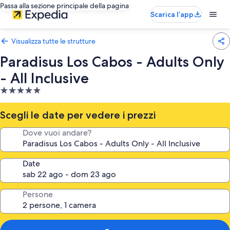
Passa alla sezione principale della pagina
Scarica l’app
Visualizza tutte le strutture
Paradisus Los Cabos - Adults Only
- All Inclusive
Struttura
a
5.0
Scegli le date per vedere i prezzi
stelle
Dove vuoi andare?
Date
Persone