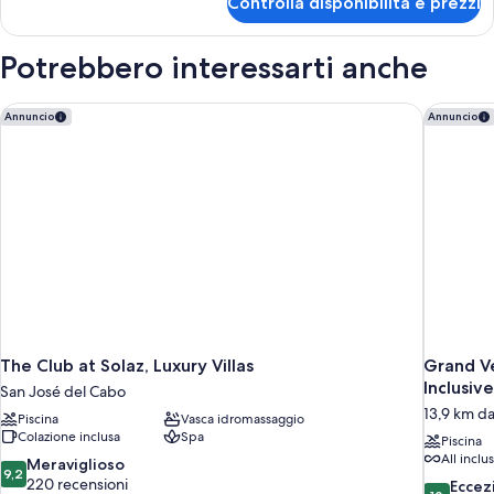
Controlla disponibilità e prezzi
Suite
Junior,
vista
Potrebbero interessarti anche
oceano
The Club at Solaz, Luxury Villas
Grand Vel
Annuncio
Annuncio
The Club at Solaz, Luxury Villas
Grand Ve
Inclusive
San José del Cabo
13,9 km d
Piscina
Vasca idromassaggio
Colazione inclusa
Spa
Piscina
All inclu
9.2
Meraviglioso
9,2
su
220 recensioni
10.0
Eccez