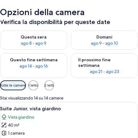
Opzioni della camera
Verifica la disponibilità per queste date
Verifica la disponibilità per questa sera, ago 8 - ago 9
Verifica la disponibilità per d
Questa sera
Domani
ago 8 - ago 9
ago 9 - ago 10
Verifica la disponibilità per questo fine settimana, ago 14 - ag
Verifica la disponibilità per i
Questo fine settimana
Il prossimo fine
settimana
ago 14 - ago 16
ago 21 - ago 23
Filtri
Tutte le camere
1 letto
2 letti
disponibili
per
Stai visualizzando 14 su 14 camere
le
Apri
Una camera d'albergo con due letti, un
6
Suite Junior, vista giardino
camere
tutte
Vista giardino
le
40 m²
foto
per
1 camera