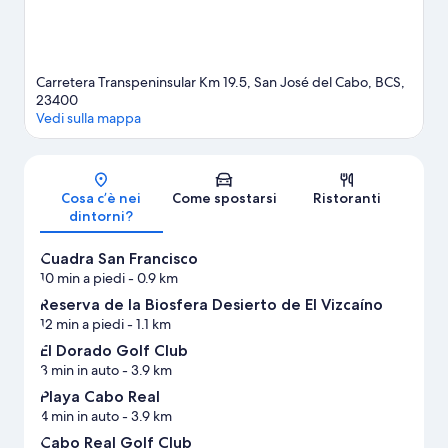
di San José del Cabo
Mostra altri resort a San José del Cabo
Carretera Transpeninsular Km 19.5, San José del Cabo, BCS,
23400
Vedi sulla mappa
Mappa
Cosa c’è nei
Come spostarsi
Ristoranti
dintorni?
Cuadra San Francisco
10 min a piedi
- 0.9 km
Reserva de la Biosfera Desierto de El Vizcaíno
12 min a piedi
- 1.1 km
El Dorado Golf Club
3 min in auto
- 3.9 km
Playa Cabo Real
4 min in auto
- 3.9 km
Cabo Real Golf Club