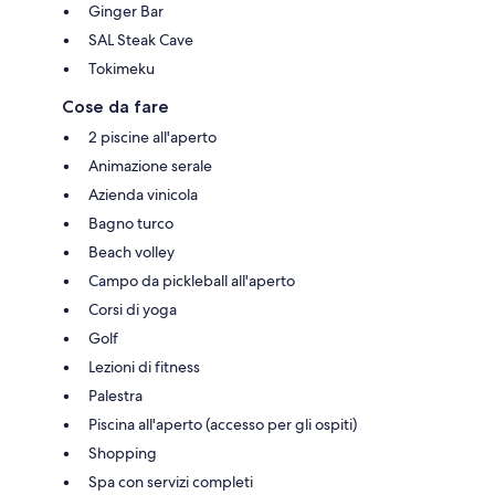
Ginger Bar
SAL Steak Cave
Tokimeku
Cose da fare
2 piscine all'aperto
Animazione serale
Azienda vinicola
Bagno turco
Beach volley
Campo da pickleball all'aperto
Corsi di yoga
Golf
Lezioni di fitness
Palestra
Piscina all'aperto (accesso per gli ospiti)
Shopping
Spa con servizi completi