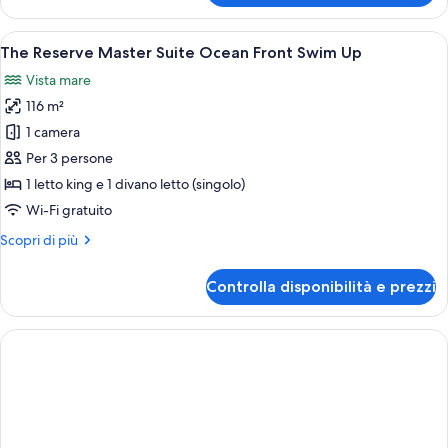
Reserve
Suite
Apri
Una camera d'albergo con un letto, un'a
8
Ocean
The Reserve Master Suite Ocean Front Swim Up
tutte
Front
Vista mare
Swim
le
Up
116 m²
foto
per
1 camera
The
Per 3 persone
Reserve
1 letto king e 1 divano letto (singolo)
Master
Wi-Fi gratuito
Suite
Altri
Scopri di più
Ocean
dettagli
Front
per
Controlla disponibilità e prezzi
Swim
The
Reserve
Up
Master
Suite
Ocean
Front
Swim
Up