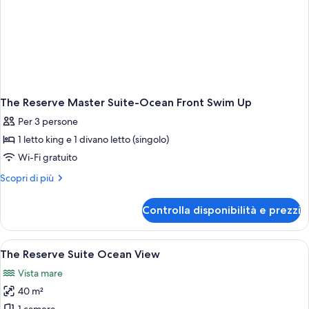
The Reserve Master Suite-Ocean Front Swim Up
Per 3 persone
1 letto king e 1 divano letto (singolo)
Wi-Fi gratuito
Altri
Scopri di più
dettagli
per
Controlla disponibilità e prezzi
The
Reserve
Master
Apri
Camera d'albergo con un letto grande, 
8
Suite-
The Reserve Suite Ocean View
tutte
Ocean
Vista mare
Front
le
Swim
40 m²
foto
Up