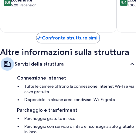
8,8
9,4
Only
Adults
su
su
5.231 recensioni
1.008
-
Only
10,
10,
All
-
Eccellente,
Eccezion
Inclusive
All-
5.231
1.008
El
Inclusiv
recensioni
recensio
Medano
Cabo
Ejidal
San
Confronta strutture simili
Lucas
Altre informazioni sulla struttura
Servizi della struttura
Connessione Internet
Tutte le camere offrono la connessione Internet Wi-Fi e via
cavo gratuita
Disponibile in alcune aree condivise: Wi-Fi gratis
Parcheggio e trasferimenti
Parcheggio gratuito in loco
Parcheggio con servizio di ritiro e riconsegna auto gratuito
in loco