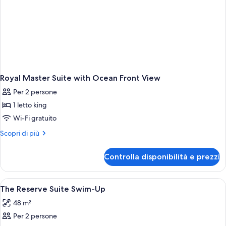
Royal Master Suite with Ocean Front View
Per 2 persone
1 letto king
Wi-Fi gratuito
Altri
Scopri di più
dettagli
per
Controlla disponibilità e prezzi
Royal
Master
Suite
Apri
Una camera d'hotel moderna con un div
8
with
The Reserve Suite Swim-Up
tutte
Ocean
48 m²
Front
le
View
Per 2 persone
foto