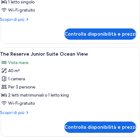
per
1 letto singolo
The
Wi-Fi gratuito
Reserve
Altri
Scopri di più
Suite
dettagli
Swim-
per
Controlla disponibilità e prezzi
The
Up
Reserve
Suite
Apri
Una camera d'albergo moderna con un 
5
Swim-
The Reserve Junior Suite Ocean View
tutte
Up
Vista mare
le
40 m²
foto
per
1 camera
The
Per 3 persone
Reserve
2 letti matrimoniali o 1 letto king
Junior
Wi-Fi gratuito
Suite
Altri
Scopri di più
Ocean
dettagli
View
per
Controlla disponibilità e prezzi
The
Reserve