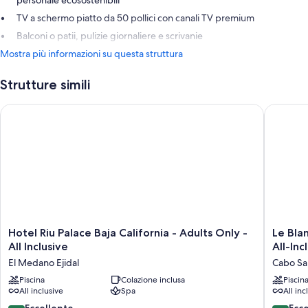
personale ecosostenibili
TV a schermo piatto da 50 pollici con canali TV premium
Balconi o patii, pulizie giornaliere e scrivanie
Mostra più informazioni su questa struttura
Strutture simili
Hotel Riu Palace Baja California - Adults Only - All Inclusive
Le Blanc 
Hotel
Le
Hotel Riu Palace Baja California - Adults Only -
Le Bla
Riu
Blanc
All Inclusive
All-Inc
Palace
Spa
El Medano Ejidal
Cabo Sa
Baja
Resort
California
Piscina
Colazione inclusa
Los
Piscin
All inclusive
Spa
All inc
-
Cabos
Adults
-
8.8
9.4
Eccellente
Ecc