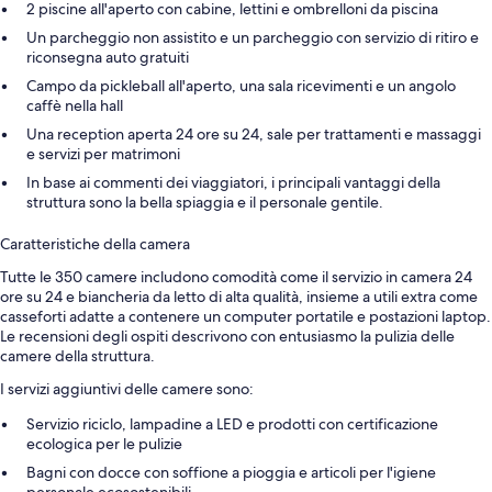
2 piscine all'aperto con cabine, lettini e ombrelloni da piscina
Un parcheggio non assistito e un parcheggio con servizio di ritiro e
riconsegna auto gratuiti
Campo da pickleball all'aperto, una sala ricevimenti e un angolo
caffè nella hall
Una reception aperta 24 ore su 24, sale per trattamenti e massaggi
e servizi per matrimoni
In base ai commenti dei viaggiatori, i principali vantaggi della
struttura sono la bella spiaggia e il personale gentile.
Caratteristiche della camera
Tutte le 350 camere includono comodità come il servizio in camera 24
ore su 24 e biancheria da letto di alta qualità, insieme a utili extra come
casseforti adatte a contenere un computer portatile e postazioni laptop.
Le recensioni degli ospiti descrivono con entusiasmo la pulizia delle
camere della struttura.
I servizi aggiuntivi delle camere sono:
Servizio riciclo, lampadine a LED e prodotti con certificazione
ecologica per le pulizie
Bagni con docce con soffione a pioggia e articoli per l'igiene