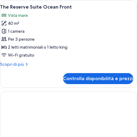
Junior
Apri
Camera d'albergo con due letti, un'are
8
Suite
The Reserve Suite Ocean Front
tutte
Ocean
Vista mare
View
le
40 m²
foto
per
1 camera
The
Per 3 persone
Reserve
2 letti matrimoniali o 1 letto king
Suite
Wi-Fi gratuito
Ocean
Altri
Scopri di più
Front
dettagli
per
Controlla disponibilità e prezzi
The
Reserve
Suite
Ocean
Front