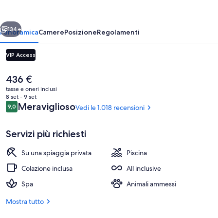
-
Adults
ietro
Avanti
Only
134+
Panoramica
Camere
Posizione
Regolamenti
-
VIP Access
All
Inclusive
Il
436 €
prezzo
tasse e oneri inclusi
attuale
8 set - 9 set
è
Recensioni
Meraviglioso
9,0
Vedi le 1.018 recensioni
9,0 su 10
436 €
Servizi più richiesti
Esterni
Su una spiaggia privata
Piscina
Colazione inclusa
All inclusive
Spa
Animali ammessi
Mostra tutto