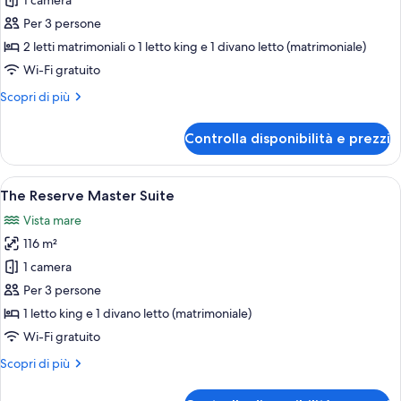
per
1 camera
The
Per 3 persone
Reserve
2 letti matrimoniali o 1 letto king e 1 divano letto (matrimoniale)
Suite
Wi-Fi gratuito
Ocean
Altri
Scopri di più
View
dettagli
per
Controlla disponibilità e prezzi
The
Reserve
Suite
Apri
Una camera d'albergo con un letto, un 
8
Ocean
The Reserve Master Suite
tutte
View
Vista mare
le
116 m²
foto
per
1 camera
The
Per 3 persone
Reserve
1 letto king e 1 divano letto (matrimoniale)
Master
Wi-Fi gratuito
Suite
Altri
Scopri di più
dettagli
per