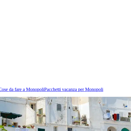
Cose da fare a Monopoli
Pacchetti vacanza per Monopoli