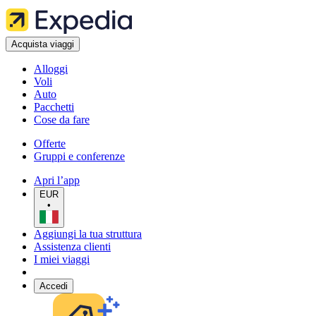
Acquista viaggi
Alloggi
Voli
Auto
Pacchetti
Cose da fare
Offerte
Gruppi e conferenze
Apri l’app
EUR
•
Aggiungi la tua struttura
Assistenza clienti
I miei viaggi
Accedi