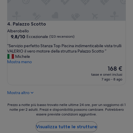
f
f
a
t
r
g
i
å
f
Palazzo Scotto
4. Palazzo Scotto
n
a
g
Alberobello
r
m
9.8
9,8/10
Eccezionale
(123 recensioni)
e
e
su
”
“
“Servizio perfetto Stanza Top Piscina indimenticabile vista trulli
d
10,
S
VALERIO il vero motore della struttura Palazzo Scotto ”
d
Eccezionale,
e
Michele
u
(123
r
Mostra meno
s
recensioni)
v
c
Il
168 €
i
h
prezzo
tasse e oneri inclusi
z
,
attuale
7 ago - 8 ago
i
d
è
o
u
168 €
Mostra altro
p
b
e
b
r
l
Prezzo
Prezzo a notte più basso trovato nelle ultime 24 ore, per un soggiorno di 1
f
notte per 2 adulti. Prezzi e disponibilità possono cambiare. Potrebbero
a
a
essere previste condizioni aggiuntive.
e
h
notte
t
a
più
t
n
basso
Visualizza tutte le strutture
o
d
trovato