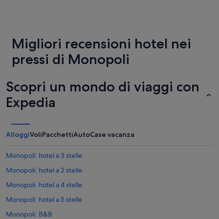
S
f
nelle
t
a
ultime
a
t
24
n
o
ore,
Migliori recensioni hotel nei
z
c
per
a
h
un
pressi di Monopoli
T
e
soggiorno
o
x
di
p
t
1
Scopri un mondo di viaggi con
P
r
notte
i
a
per
Expedia
s
t
2
c
o
adulti.
i
a
Prezzi
n
l
e
Alloggi
Voli
Pacchetti
Auto
Case vacanza
a
e
disponibilità
i
t
possono
n
Monopoli: hotel a 3 stelle
t
cambiare.
d
.
Potrebbero
Monopoli: hotel a 2 stelle
i
E
essere
m
n
previste
Monopoli: hotel a 4 stelle
e
ä
condizioni
n
Monopoli: hotel a 5 stelle
l
aggiuntive.
t
d
Monopoli: B&B
i
r