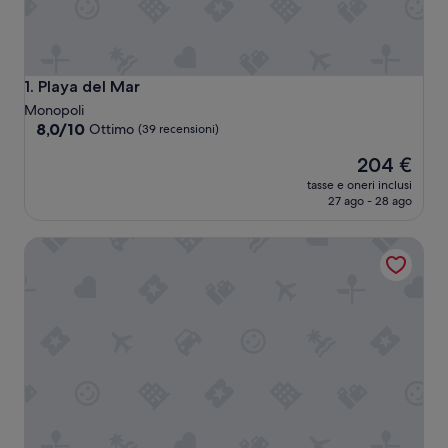
Playa del Mar
1. Playa del Mar
Monopoli
8.0
8,0/10
Ottimo
(39 recensioni)
su
Il
204 €
10,
prezzo
Ottimo,
tasse e oneri inclusi
attuale
(39
27 ago - 28 ago
è
recensioni)
204 €
The Duchess of Puglia