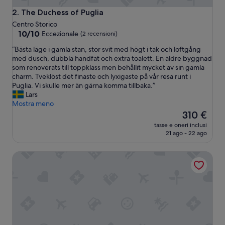
The Duchess of Puglia
2. The Duchess of Puglia
Centro Storico
10.0
10/10
Eccezionale
(2 recensioni)
su
“
“Bästa läge i gamla stan, stor svit med högt i tak och loftgång
10,
B
med dusch, dubbla handfat och extra toalett. En äldre byggnad
Eccezionale,
ä
som renoverats till toppklass men behållit mycket av sin gamla
(2
s
charm. Tveklöst det finaste och lyxigaste på vår resa runt i
recensioni)
t
Puglia. Vi skulle mer än gärna komma tillbaka.”
a
Lars
l
Mostra meno
ä
Il
310 €
g
prezzo
tasse e oneri inclusi
e
attuale
21 ago - 22 ago
i
è
g
310 €
Aeris Suite & Relax
a
m
l
a
s
t
a
n