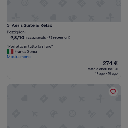
,
s
t
o
r
Aeris Suite & Relax
3. Aeris Suite & Relax
s
Pozziglioni
v
9.8
9,8/10
Eccezionale
(73 recensioni)
i
su
t
“
“Perfetto in tutto fa rifare”
10,
m
P
Franca Sonia
Eccezionale,
e
e
Mostra meno
(73
d
r
Il
274 €
recensioni)
h
f
prezzo
tasse e oneri inclusi
ö
e
attuale
17 ago - 18 ago
g
t
è
t
t
274 €
i
Palazzo Scotto
o
t
i
a
n
k
t
o
u
c
t
h
t
l
o
o