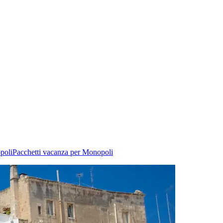
poli
Pacchetti vacanza per Monopoli