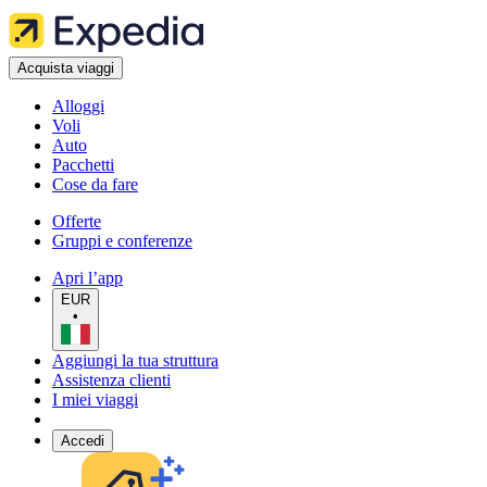
Acquista viaggi
Alloggi
Voli
Auto
Pacchetti
Cose da fare
Offerte
Gruppi e conferenze
Apri l’app
EUR
•
Aggiungi la tua struttura
Assistenza clienti
I miei viaggi
Accedi