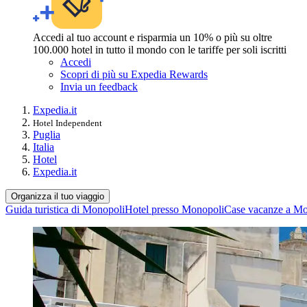
Accedi al tuo account e risparmia un 10% o più su oltre
100.000 hotel in tutto il mondo con le tariffe per soli iscritti
Accedi
Scopri di più su Expedia Rewards
Invia un feedback
Expedia.it
Hotel Independent
Puglia
Italia
Hotel
Expedia.it
Organizza il tuo viaggio
Guida turistica di Monopoli
Hotel presso Monopoli
Case vacanze a Mo