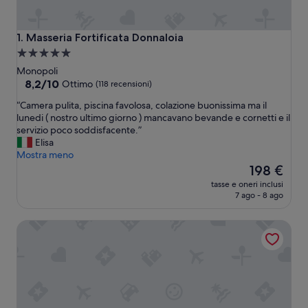
Masseria Fortificata Donnaloia
1. Masseria Fortificata Donnaloia
Struttura
a
Monopoli
5.0
8.2
8,2/10
Ottimo
(118 recensioni)
su
stelle
“
“Camera pulita, piscina favolosa, colazione buonissima ma il
10,
C
lunedi ( nostro ultimo giorno ) mancavano bevande e cornetti e il
Ottimo,
a
servizio poco soddisfacente.”
(118
m
Elisa
recensioni)
e
Mostra meno
r
Il
198 €
a
prezzo
tasse e oneri inclusi
p
attuale
7 ago - 8 ago
u
è
l
198 €
La Corvetta
i
t
a
,
p
i
s