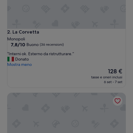
c
i
n
a
f
a
La Corvetta
2. La Corvetta
v
Monopoli
o
7.8
7,8/10
Buono
(36 recensioni)
l
su
o
“
“Interni ok. Esterno da ristrutturare.”
10,
s
I
Donato
Buono,
a
n
Mostra meno
(36
,
t
Il
128 €
recensioni)
c
e
prezzo
tasse e oneri inclusi
o
r
attuale
6 set - 7 set
l
n
è
a
i
128 €
z
La Peschiera
o
i
k
o
.
n
E
e
s
b
t
u
e
o