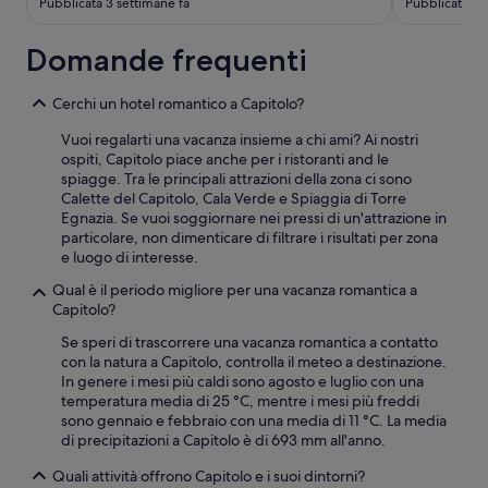
o
Pubblicata 3 settimane fa
Pubblicata 8 
e
c
l
o
p
Domande frequenti
s
a
o
t
d
i
Cerchi un hotel romantico a Capitolo?
d
o
i
Vuoi regalarti una vacanza insieme a chi ami? Ai nostri
p
s
ospiti, Capitolo piace anche per i ristoranti and le
r
f
spiagge. Tra le principali attrazioni della zona ci sono
i
a
Calette del Capitolo, Cala Verde e Spiaggia di Torre
v
c
Egnazia. Se vuoi soggiornare nei pressi di un'attrazione in
a
e
particolare, non dimenticare di filtrare i risultati per zona
t
n
e luogo di interesse.
o
t
d
Qual è il periodo migliore per una vacanza romantica a
e
e
Capitolo?
.
l
”
l
Se speri di trascorrere una vacanza romantica a contatto
a
con la natura a Capitolo, controlla il meteo a destinazione.
c
In genere i mesi più caldi sono agosto e luglio con una
a
temperatura media di 25 °C, mentre i mesi più freddi
m
sono gennaio e febbraio con una media di 11 °C. La media
e
di precipitazioni a Capitolo è di 693 mm all'anno.
r
a
Quali attività offrono Capitolo e i suoi dintorni?