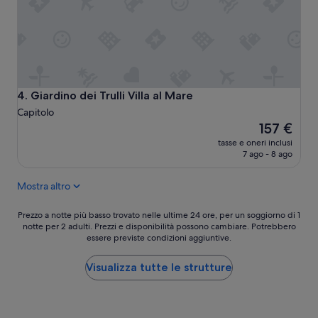
o
l
p
t
r
i
i
m
v
o
a
g
t
i
o
Giardino dei Trulli Villa al Mare
4. Giardino dei Trulli Villa al Mare
o
c
r
Capitolo
o
n
Il
157 €
n
o
prezzo
a
tasse e oneri inclusi
)
attuale
c
7 ago - 8 ago
m
è
c
a
157 €
e
Mostra altro
n
s
c
s
a
Prezzo
Prezzo a notte più basso trovato nelle ultime 24 ore, per un soggiorno di 1
o
v
notte per 2 adulti. Prezzi e disponibilità possono cambiare. Potrebbero
a
a
essere previste condizioni aggiuntive.
a
notte
l
n
più
m
o
basso
Visualizza tutte le strutture
a
b
trovato
r
e
nelle
e
v
ultime
s
a
24