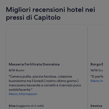
t
n
ore,
u
Migliori recensioni hotel nei
d
per
p
e
un
e
pressi di Capitolo
e
soggiorno
n
c
di
d
o
1
Masseria Fortificata Donnaloia
Borgo Egnaz
o
r
notte
.
n
per
C
e
2
o
t
adulti.
l
t
Prezzi
a
i
e
z
e
disponibilità
i
i
possono
o
Masseria Fortificata Donnaloia
Borgo Egna
l
cambiare.
n
s
Potrebbero
8/10
Buono
10/10
Eccelle
e
e
essere
s
"Camera pulita, piscina favolosa, colazione
"Sì perfetto 
r
previste
e
buonissima ma il lunedi ( nostro ultimo giorno )
Meno inform
v
condizioni
r
mancavano bevande e cornetti e il servizio poco
i
aggiuntive.
v
soddisfacente."
z
i
Meno informazioni
i
t
o
a
p
n
Elisa
(soggiorno di 2 notti)
Dentice
(sogg