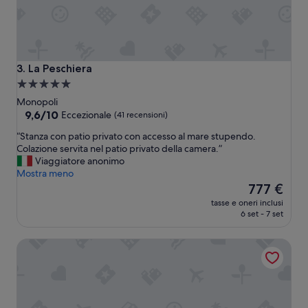
r
n
n
i
o
s
d
s
a
i
r
La Peschiera
3. La Peschiera
m
i
a
Struttura
s
m
a
t
Monopoli
a
r
5.0
9.6
9,6/10
Eccezionale
(41 recensioni)
i
u
su
stelle
l
“
“Stanza con patio privato con accesso al mare stupendo.
t
10,
l
S
Colazione servita nel patio privato della camera.”
t
Eccezionale,
u
t
Viaggiatore anonimo
u
(41
n
a
Mostra meno
r
recensioni)
e
n
Il
a
777 €
d
z
prezzo
r
tasse e oneri inclusi
i
a
attuale
e
6 set - 7 set
(
c
è
.
n
o
777 €
”
o
Giardino dei Trulli Villa al Mare
n
s
p
t
a
r
t
o
i
u