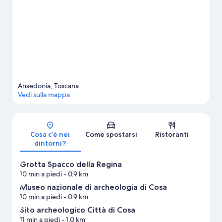
una visita. Non vedi l'ora di mettere i piedi in acqua? Immersioni
subacquee, snorkeling e vela sono tutte attività che ti aspettano
nei dintorni.
Vai alla guida turistica di Orbetello
Mostra altre ville a Orbetello
Ansedonia, Toscana
Vedi sulla mappa
Mappa
Cosa c’è nei
Come spostarsi
Ristoranti
dintorni?
Grotta Spacco della Regina
10 min a piedi
- 0.9 km
Museo nazionale di archeologia di Cosa
10 min a piedi
- 0.9 km
Sito archeologico Città di Cosa
11 min a piedi
- 1.0 km