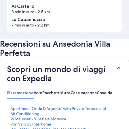
Al Cartello
3 min in auto
- 2.5 km
La Capannuccia
7 min in auto
- 2.2 km
Recensioni su Ansedonia Villa
Perfetta
Scopri un mondo di viaggi
con Expedia
Sistemazione
Volo
Pacchetti
Auto
Case vacanza
Cose da fare
L
Apartment 'Onda D'Argento' with Private Terrace and
i
Air Conditioning
n
L
Wildsunset - Villa Cala Moresca
k
i
L
Von Salis by Interhome
c
n
i
L