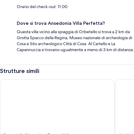
Orario del check-out: 11:00.
Dove si trova Ansedonia Villa Perfetta?
Questa villa vicino alla spiaggia di Orbetello si trova a 2 km da
Grotta Spacco della Regina, Museo nazionale di archeologia di
Cosa e Sito archeologico Città di Cosa. Al Cartello e La
Capannuccia si trovano ugualmente a meno di 3 km di distanza.
Strutture simili
Resort & Glamping Terre di Sacra
Agrituri