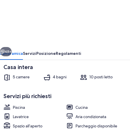
per
Ansedonia
Villa
Perfetta
ietro
Avanti
45+
Panoramica
Servizi
Posizione
Regolamenti
Casa intera
5 camere
4 bagni
10 posti letto
Servizi più richiesti
Piscina
Cucina
TV, caminetto, impianto stereo
Lavatrice
Aria condizionata
Spazio all’aperto
Parcheggio disponibile