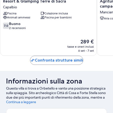
Resort
Agritur
Resort & Glamping Terre di Sacra
Agritur
&
con
campag
Capalbio
Glamping
piscina
Mancia
Piscina
Colazione inclusa
Terre
situato
Animali ammessi
Piscina per bambini
di
nella
Aria c
Sacra
bella
7.0
Buono
7,0
Capalbio
campag
su
2 recensioni
Toscana
10,
vicino
Buono,
Il
289 €
Saturnia
2
prezzo
Mancia
recensioni
tasse e oneri inclusi
attuale
6 set - 7 set
è
289 €
Confronta strutture simili
Informazioni sulla zona
Questa villa si trova a Orbetello e vanta una posizione strategica
sulla spiaggia. Sito archeologico Città di Cosa e Forte Stella sono
due dei più importanti punti di riferimento della zona, mentre a
livello naturalistico spiccano Oasi WWF Lago di Burano e L'Oasi
Continua a leggere
WWF di Orbetello. Anche Parco Emozionale e Luminarie di
Fontermosa e Acquario Mediterraneo dell'Argentario meritano