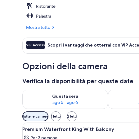
Ristorante
Parco della s
Palestra
Mostra tutto
Scopri i vantaggi che otterrai con VIP Acc
VIP Access
Opzioni della camera
Verifica la disponibilità per queste date
Verifica la disponibilità per questa sera, ago 5 - ago
Verifica la di
Questa sera
ago 5 - ago 6
Filtri
Tutte le camere
1 letto
2 letti
disponibili
Apri
Una camera d'albergo con un let
per
7
Premium Waterfront King With Balcony
tutte
le
Per 3 persone