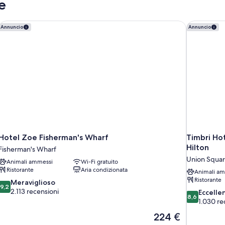
e
-
ki
in
fi
Roll
do
Shower
p
in
a
Hotel Zoe Fisherman's Wharf
Timbri Hot
Annuncio
Annuncio
(
Shower
fil
A
pa
(M
Z
Ac
Ze
Hotel Zoe Fisherman's Wharf
Timbri Hot
Hilton
Fisherman's Wharf
Union Squa
Animali ammessi
Wi-Fi gratuito
Ristorante
Aria condizionata
Animali am
Ristorante
9.2
Meraviglioso
9,2
su
2.113 recensioni
8.6
Eccelle
8,6
10,
su
1.030 re
Meraviglioso,
10,
Il
224 €
2.113
Eccellente,
prezzo