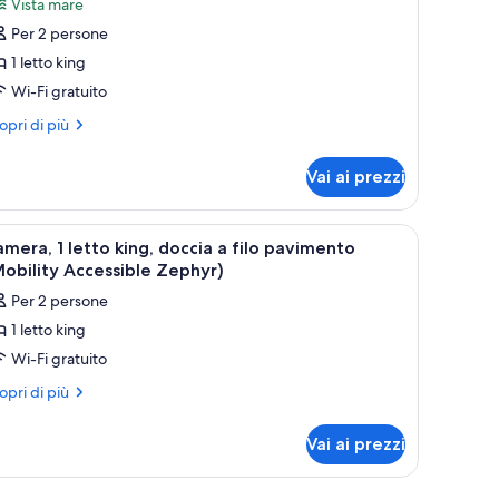
recensioni)
Vista mare
ll)
or
er
Per 2 persone
l)
amera
1 letto king
remium,
Wi-Fi gratuito
etto
ri
opri di più
ttagli
ing
r
Waterfront)
Vai ai prezzi
mera
emium,
terassi a doppio strato
pri
Una camera d'albergo con un letto, un armadio
5
tto
mera, 1 letto king, doccia a filo pavimento
utte
ng
obility Accessible Zephyr)
aterfront)
Per 2 persone
oto
1 letto king
er
Wi-Fi gratuito
amera,
ri
opri di più
ttagli
etto
r
ing,
Vai ai prezzi
mera,
occia
tto