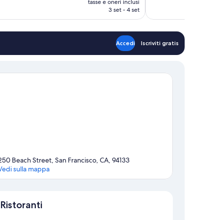
tasse e oneri inclusi
892
attuale
3 set - 4 set
recensioni
è
146 €
Accedi
Iscriviti gratis
250 Beach Street, San Francisco, CA, 94133
Vedi sulla mappa
Mappa
Ristoranti