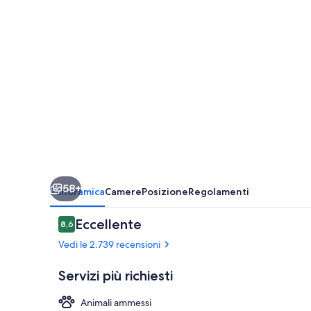
58+
Panoramica
Camere
Posizione
Regolamenti
Recensioni
Eccellente
8,6
8,6 su 10
Vedi le 2.739 recensioni
Servizi più richiesti
Animali ammessi