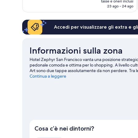
recensioni
tasse e oneri inclusi
attuale
23 ago - 24 ago
è
164 €
Accedi per visualizzare gli extra e g
Informazioni sulla zona
Hotel Zephyr San Francisco vanta una posizione strategica 
pedonale comoda e ottima per lo shopping. A livello cu
Art sono due tappe assolutamente da non perdere. Tra le al
e Palace Hotel, a Luxury Collection Hotel, San Francisco. Se
Continua a leggere
Park e Chase Center potrebbero avere in programma qualco
delle tante discipline sportive della zona, tra cui kayak, ca
con attività come jogging e gite a piedi o in bici. Questo
rispetto alle attrazioni.
Vai alla guida turistica di San Franc
Cosa c’è nei dintorni?