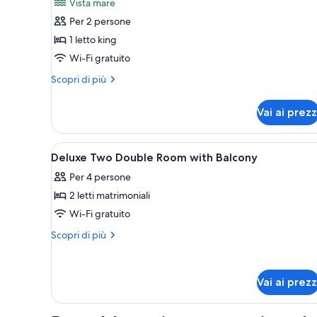
recensioni)
Vista mare
per
Per 2 persone
Camera
1 letto king
Premium,
Wi-Fi gratuito
1
letto
Altri
Scopri di più
dettagli
king,
per
balcone
Vai ai prezz
Camera
(Waterfront)
Premium,
1
Apri
Biancheria da letto di alta qual
4
letto
Deluxe Two Double Room with Balcony
tutte
king,
Per 4 persone
balcone
le
(Waterfront)
2 letti matrimoniali
foto
per
Wi-Fi gratuito
Deluxe
Altri
Scopri di più
Two
dettagli
per
Double
Deluxe
Room
Vai ai prezz
Two
with
Double
Balcony
Room