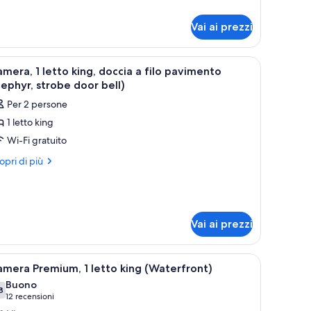
alcone
luxe,
Vai ai prezzi
ti
trimoniali,
 armadio, una porta e una finestra.
lcone
pri
Una camera d'albergo con un letto, un armadio
5
mera, 1 letto king, doccia a filo pavimento
utte
ephyr, strobe door bell)
Per 2 persone
oto
1 letto king
er
Wi-Fi gratuito
amera,
ri
opri di più
ttagli
etto
r
ing,
mera,
occia
tto
Vai ai prezzi
ng,
lo
ccia
avimento
 armadio, una porta e una finestra.
pri
Una camera d'albergo con un letto grande, una 
6
mera Premium, 1 letto king (Waterfront)
Zephyr,
o
utte
Buono
trobe
vimento
8
,8 su 10
(12
12 recensioni
ephyr,
oor
oto
robe