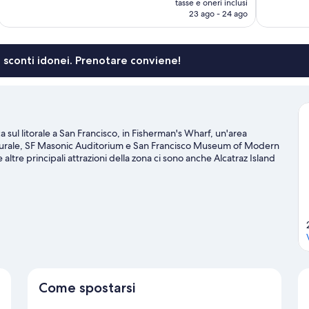
recensioni
tasse e oneri inclusi
1.030
attuale
23 ago - 24 ago
recensioni
è
224 €
li sconti idonei. Prenotare conviene!
sul litorale a San Francisco, in Fisherman's Wharf, un'area
lturale, SF Masonic Auditorium e San Francisco Museum of Modern
tre principali attrazioni della zona ci sono anche Alcatraz Island
i in cerca di eventi sportivi o spettacoli a cui assistere? Oracle
sa di interessante. Buttati in acqua e mettiti alla prova con una
nottaggio e tour in barca. In alternativa puoi divertirti all'aperto
 hotel è in una zona che piace molto agli ospiti per la sua comodità
isco
Come spostarsi