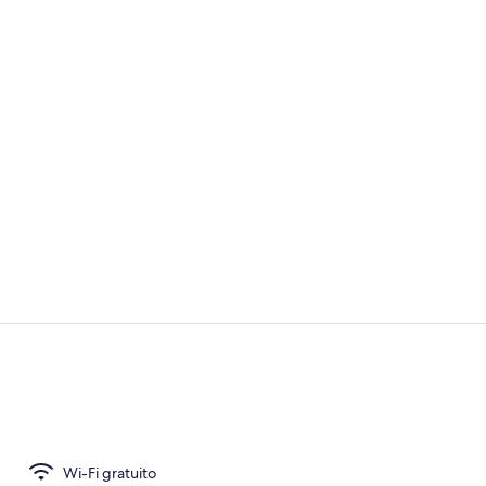
Video strutt
Salottino del
Wi-Fi gratuito