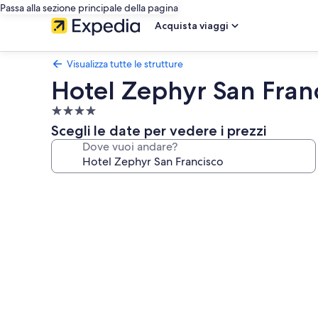
Passa alla sezione principale della pagina
Acquista viaggi
Visualizza tutte le strutture
Hotel Zephyr San Fran
Struttura
a
Scegli le date per vedere i prezzi
4.0
Dove vuoi andare?
stelle
Galleria
fotografica
per
Hotel
Zephyr
San
Francisco