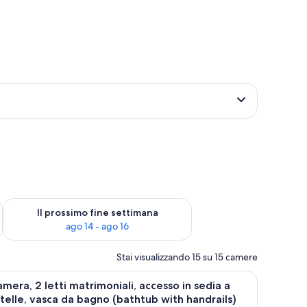
ne settimana, ago 7 - ago 9
Verifica la disponibilità per il prossimo fine settimana, ago 14 
Il prossimo fine settimana
ago 14 - ago 16
Stai visualizzando 15 su 15 camere
terassi a doppio strato
pri
Biancheria da letto di alta qualità, materassi 
5
mera, 2 letti matrimoniali, accesso in sedia a
utte
telle, vasca da bagno (bathtub with handrails)