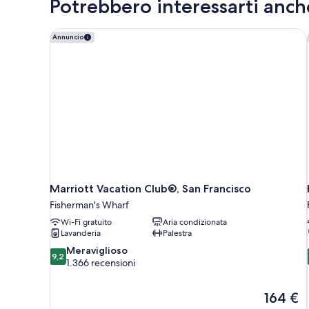
Potrebbero interessarti anch
with
Balcony
Marriott Vacation Club®, San Francisco
Annuncio
Marriott Vacation Club®, San Francisco
Fisherman's Wharf
Wi-Fi gratuito
Aria condizionata
Lavanderia
Palestra
9.2
Meraviglioso
9,2
su
1.366 recensioni
10,
Meraviglioso,
Il
164 €
1.366
prezzo