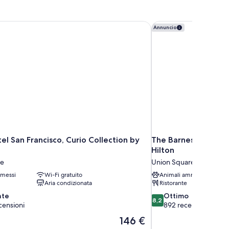
ng,
lo
ccia
avimento
el San Francisco, Curio Collection by Hilton
The Barnes San Franc
Annuncio
Mobility
o
ccessible
vimento
obility
ephyr)
cessible
phyr)
el San Francisco, Curio Collection by
The Barnes San Fran
Hilton
re
Union Square
messi
Wi-Fi gratuito
Animali ammessi
Aria condizionata
Ristorante
8.2
nte
Ottimo
8,2
su
censioni
892 recensioni
10,
Il
146 €
Ottimo,
prezzo