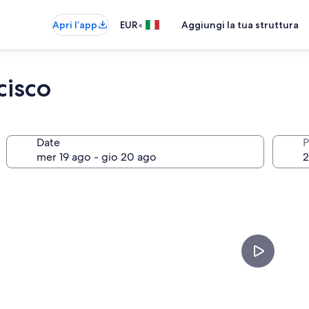
•
Apri l’app
EUR
Aggiungi la tua struttura
cisco
Date
P