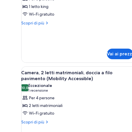
le
camere
1 letto king
foto
per
Wi-Fi gratuito
Premium
Altri
Scopri di più
Waterfront
dettagli
per
King
Premium
With
Waterfront
Balcony
King
Vai ai prezz
With
Balcony
Apri
Biancheria da letto di alta qual
5
Camera, 2 letti matrimoniali, doccia a filo
tutte
pavimento (Mobility Accessible)
le
Eccezionale
10,0
foto
10,0 su 10
(1
1 recensione
per
recensione)
Per 4 persone
Camera,
2 letti matrimoniali
2
Wi-Fi gratuito
letti
Altri
Scopri di più
matrimoniali,
dettagli
doccia