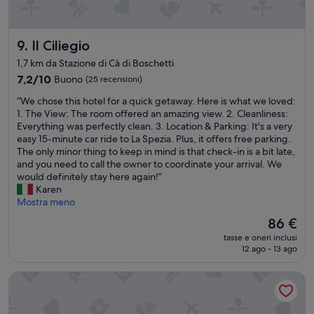
n
l
z
r
o
e
Il Ciliegio
9. Il Ciliegio
n
s
a
t
1,7 km da Stazione di Cà di Boschetti
A
o
7.2
7,2/10
Buono
(25 recensioni)
r
T
su
r
O
“
“We chose this hotel for a quick getaway. Here is what we loved:
10,
e
P
W
1. The View: The room offered an amazing view. 2. Cleanliness:
Buono,
d
!
e
Everything was perfectly clean. 3. Location & Parking: It's a very
(25
a
”
c
easy 15-minute car ride to La Spezia. Plus, it offers free parking.
recensioni)
m
h
The only minor thing to keep in mind is that check-in is a bit late,
e
o
and you need to call the owner to coordinate your arrival. We
n
s
would definitely stay here again!”
t
e
Karen
o
t
Mostra meno
e
h
s
Il
86 €
i
s
prezzo
tasse e oneri inclusi
s
e
attuale
12 ago - 13 ago
h
n
è
o
z
86 €
La Rosa del Golfo dei Poeti
t
i
e
a
l
l