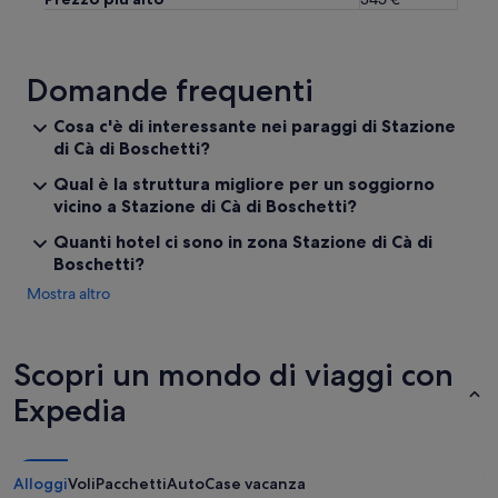
C
l
e
a
Domande frequenti
n
l
Cosa c'è di interessante nei paraggi di Stazione
i
di Cà di Boschetti?
n
e
Qual è la struttura migliore per un soggiorno
s
vicino a Stazione di Cà di Boschetti?
s
:
Quanti hotel ci sono in zona Stazione di Cà di
E
Boschetti?
v
e
Mostra altro
r
y
t
Scopri un mondo di viaggi con
h
i
Expedia
n
g
w
a
Alloggi
Voli
Pacchetti
Auto
Case vacanza
s