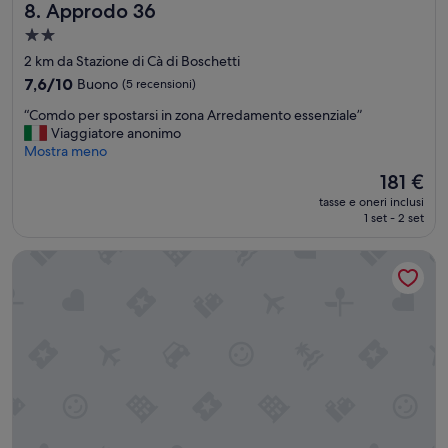
Approdo 36
8. Approdo 36
.
’
”
c
Struttura
o
a
2 km da Stazione di Cà di Boschetti
m
2.0
7.6
7,6/10
Buono
(5 recensioni)
p
stelle
su
l
“
“Comdo per spostarsi in zona Arredamento essenziale”
10,
i
C
Viaggiatore anonimo
Buono,
c
o
Mostra meno
(5
a
m
recensioni)
t
Il
181 €
d
a
prezzo
tasse e oneri inclusi
o
d
attuale
1 set - 2 set
p
a
è
e
g
181 €
Il Ciliegio
r
e
s
s
p
t
o
i
s
r
t
e
a
!
r
P
s
e
i
r
i
i