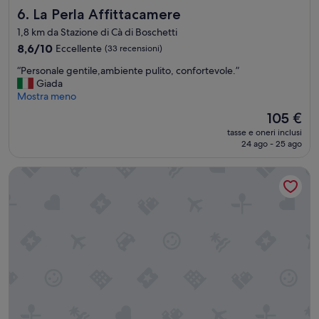
e
La Perla Affittacamere
6. La Perla Affittacamere
r
p
a
1,8 km da Stazione di Cà di Boschetti
r
c
o
8.6
8,6/10
Eccellente
(33 recensioni)
o
p
su
m
“
“Personale gentile,ambiente pulito, confortevole.”
r
10,
o
P
Giada
i
Eccellente,
d
e
Mostra meno
o
(33
a
r
d
recensioni)
”
Il
105 €
s
e
prezzo
tasse e oneri inclusi
o
v
attuale
24 ago - 25 ago
n
o
è
a
t
105 €
Affittacamere Myhome
l
r
e
o
g
v
e
a
n
r
t
e
i
u
l
n
e
d
,
i
a
f
m
e