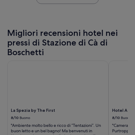
a
trovato
t
nelle
w
ultime
e
24
l
ore,
o
per
Migliori recensioni hotel nei
v
un
e
pressi di Stazione di Cà di
soggiorno
d
di
:
Boschetti
1
1
notte
.
per
La Spezia by The First
Hotel Al Sa
T
2
h
adulti.
e
Prezzi
V
e
i
disponibilità
e
possono
w
cambiare.
:
Potrebbero
T
La Spezia by The First
Hotel Al S
essere
h
previste
8/10
Buono
8/10
Buono
e
condizioni
"Ambiente molto bello e ricco di “Tentazioni”. Un
"Camera spaz
r
aggiuntive.
buon letto e un bel bagno! Ma benvenuti in
Purtroppo n
o