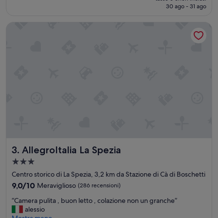
d
attuale
30 ago - 31 ago
i
a
è
o
,
140 €
AllegroItalia La Spezia
n
p
e
u
,
l
p
i
u
t
l
i
i
s
z
s
i
i
a
m
e
a
c
!
o
B
r
a
AllegroItalia La Spezia
3. AllegroItalia La Spezia
t
g
e
n
Struttura
s
o
a
Centro storico di La Spezia, 3,2 km da Stazione di Cà di Boschetti
i
a
3.0
a
9.0
l
9,0/10
Meraviglioso
(286 recensioni)
stelle
”
su
t
“
“Camera pulita , buon letto , colazione non un granche”
10,
r
C
alessio
Meraviglioso,
e
a
Mostra meno