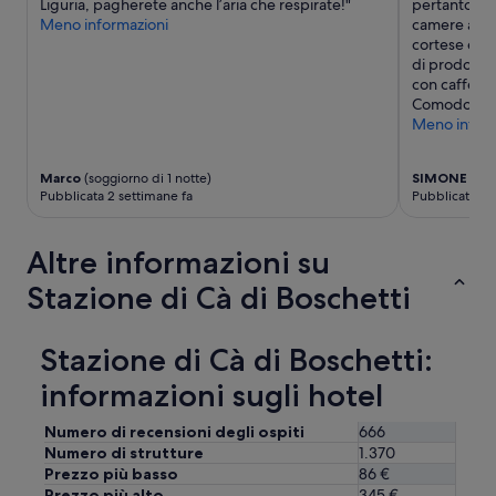
Liguria, pagherete anche l’aria che respirate!"
pertanto si 
o
Meno informazioni
camere adiac
m
cortese e di
o
di prodotti.
f
con caffè s
f
Comodo parc
e
Meno inform
r
e
d
Marco
(soggiorno di 1 notte)
SIMONE GI
a
Pubblicata 2 settimane fa
Pubblicata 2 
n
a
m
Altre informazioni su
a
z
Stazione di Cà di Boschetti
i
n
g
Stazione di Cà di Boschetti:
v
i
informazioni sugli hotel
e
w
Numero di recensioni degli ospiti
666
.
Numero di strutture
1.370
2
Prezzo più basso
86 €
.
Prezzo più alto
345 €