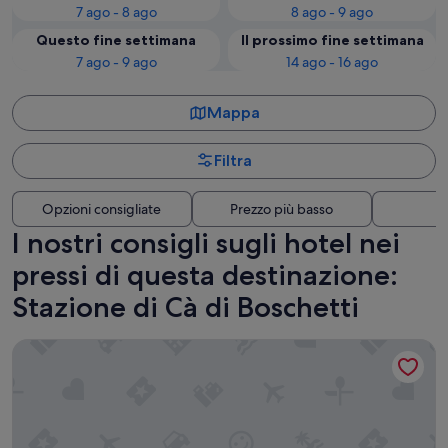
7 ago - 8 ago
8 ago - 9 ago
Questo fine settimana
Il prossimo fine settimana
7 ago - 9 ago
14 ago - 16 ago
Mappa
Filtra
Opzioni consigliate
Prezzo più basso
Di
I nostri consigli sugli hotel nei
pressi di questa destinazione:
Stazione di Cà di Boschetti
Sea Pearl Luxury Rooms