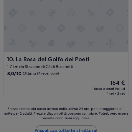
f
e
o
”
r
a
q
u
i
c
k
g
e
La Rosa del Golfo dei Poeti
10. La Rosa del Golfo dei Poeti
t
a
1,7 km da Stazione di Cà di Boschetti
w
8.0
8,0/10
Ottimo
(4 recensioni)
a
su
y
Il
164 €
10,
.
prezzo
Ottimo,
tasse e oneri inclusi
H
attuale
1 set - 2 set
(4
e
è
recensioni)
r
164 €
e
Prezzo
Prezzo a notte più basso trovato nelle ultime 24 ore, per un soggiorno di 1
i
notte per 2 adulti. Prezzi e disponibilità possono cambiare. Potrebbero essere
a
s
previste condizioni aggiuntive.
notte
w
più
h
basso
Visualizza tutte le strutture