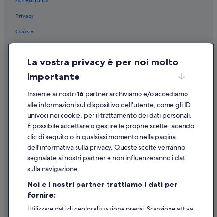
Accessibilità
La Baia Blu: hotel nelle vicinanze
m
i
Piazza Garibaldi: hotel nelle vicinanze
Privacy
n
Parco XXV Aprile: hotel nelle vicinanze
Cookie
u
t
Museo Diocesano: hotel nelle vicinanze
Condizioni per l'utilizzo
e
c
Vezzano Ligure: hotel
La vostra privacy è per noi molto
Informazioni legali/Contatti
a
Carozzo: hotel
importante
r
Linee guida sui contenuti e segnalazione dei contenuti
r
Stazione di La Spezia Centrale: hotel nelle vicinanze
i
Insieme ai nostri
16
partner archiviamo e/o accediamo
Supporto
d
Terminal Crociere di La Spezia: hotel nelle vicinanze
alle informazioni sul dispositivo dell'utente, come gli ID
e
univoci nei cookie, per il trattamento dei dati personali.
Enoteca la Civilta del Bere e Altro: hotel nelle vicinanze
Assistenza clienti
t
È possibile accettare o gestire le proprie scelte facendo
o
La Spezia: hotel
Contattaci
clic di seguito o in qualsiasi momento nella pagina
L
a
Pitelli: hotel
dell'informativa sulla privacy. Queste scelte verranno
Come cancellare un volo
S
segnalate ai nostri partner e non influenzeranno i dati
Valeriano Lunense: hotel
p
Come modificare la prenotazione di un hotel o una casa vacanze
sulla navigazione.
e
Centro storico di La Spezia: hotel
Tempistiche per i rimborsi
z
Noi e i nostri partner trattiamo i dati per
i
Fresonara: Agriturismi
fornire:
Utilizzare un coupon Expedia
a
Arcola: Campeggi
.
Utilizzare dati di geolocalizzazione precisi. Scansione attiva
Documenti per i viaggi internazionali
P