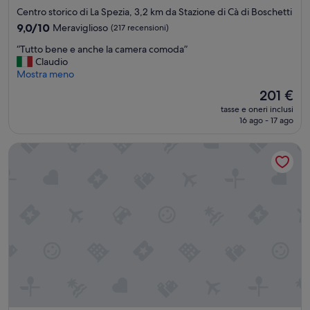
i
a
Centro storico di La Spezia, 3,2 km da Stazione di Cà di Boschetti
m
4.0
9.0
9,0/10
Meraviglioso
(217 recensioni)
o
stelle
su
c
“
“Tutto bene e anche la camera comoda”
10,
i
T
Claudio
Meraviglioso,
o
u
Mostra meno
(217
c
t
recensioni)
c
Il
201 €
t
o
prezzo
tasse e oneri inclusi
o
l
attuale
16 ago - 17 ago
b
a
è
e
t
201 €
La Perla Affittacamere
n
i
e
n
e
o
a
s
n
u
c
l
h
l
e
e
l
t
a
t
c
o
a
!
m
S
e