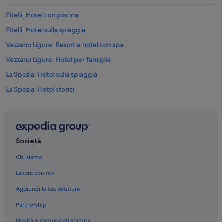
p
e
Pitelli: Hotel con piscina
r
Pitelli: Hotel sulla spiaggia
f
e
Vezzano Ligure: Resort e hotel con spa
c
t
Vezzano Ligure: Hotel per famiglie
l
La Spezia: Hotel sulla spiaggia
y
c
La Spezia: Hotel storici
l
e
Centro storico di La Spezia: Hotel economici
a
Centro storico di La Spezia: Boutique hotel
n
.
Centro storico di La Spezia: Hotel con animali ammessi
3
Società
.
Arcola: Hotel sulla spiaggia
L
Chi siamo
Arcola: Hotel per famiglie
o
Lavora con noi
c
La Spezia: hotel a 3 stelle
a
Aggiungi la tua struttura
t
Stazione di Arcola: hotel nelle vicinanze
i
Partnership
Chiesa di Santa Maria Assunta: hotel nelle vicinanze
o
n
Novità e comunicati stampa