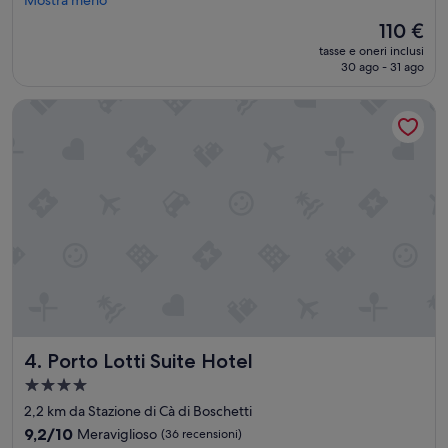
(286
t
m
recensioni)
t
Il
110 €
e
a
prezzo
tasse e oneri inclusi
r
n
attuale
30 ago - 31 ago
a
t
è
p
o
110 €
Porto Lotti Suite Hotel
u
!
l
C
i
a
t
f
a
f
,
è
b
,
u
b
o
i
n
s
l
c
e
o
t
t
t
t
Porto Lotti Suite Hotel
4. Porto Lotti Suite Hotel
o
i
,
e
Struttura
c
a
a
2,2 km da Stazione di Cà di Boschetti
o
c
4.0
l
9.2
9,2/10
Meraviglioso
(36 recensioni)
q