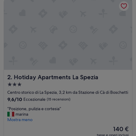
Hotiday Apartments La Spezia
s
i
m
o
,
c
a
m
e
r
a
s
p
Hotiday Apartments La Spezia
2. Hotiday Apartments La Spezia
a
z
Struttura
i
a
Centro storico di La Spezia, 3,2 km da Stazione di Cà di Boschetti
o
3.0
s
9.6
9,6/10
Eccezionale
(15 recensioni)
stelle
a
su
“
“Posizione, pulizia e cortesia”
,
10,
P
marina
c
Eccezionale,
o
Mostra meno
o
(15
s
m
recensioni)
Il
140 €
i
o
prezzo
tasse e oneri inclusi
z