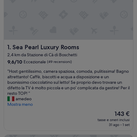
Sea Pearl Luxury Rooms
1. Sea Pearl Luxury Rooms
2,4 km da Stazione di Cà di Boschetti
9.6
9,6/10
Eccezionale
(49 recensioni)
su
“
“Host gentilissimo, camera spaziosa, comoda, pulitissima! Bagno
10,
H
altrettanto! Caffè, biscotti e acqua a disposizione e un
Eccezionale,
o
buonissimo cioccolatino sul letto! Se proprio devo trovare un
(49
s
difetto la TV è molto piccola e un po’ complicata da gestire! Per il
recensioni)
t
resto TOP! ”
g
amedeo
e
Mostra meno
n
Il
143 €
t
prezzo
tasse e oneri inclusi
i
attuale
31 ago - 1 set
l
è
i
143 €
s