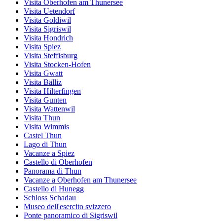
Visita Oberhofen am Thunersee
Visita Uetendorf
Visita Goldiwil
Visita Sigriswil
Visita Hondrich
Visita Spiez
Visita Steffisburg
Visita Stocken-Hofen
Visita Gwatt
Visita Bälliz
Visita Hilterfingen
Visita Gunten
Visita Wattenwil
Visita Thun
Visita Wimmis
Castel Thun
Lago di Thun
Vacanze a Spiez
Castello di Oberhofen
Panorama di Thun
Vacanze a Oberhofen am Thunersee
Castello di Hunegg
Schloss Schadau
Museo dell'esercito svizzero
Ponte panoramico di Sigriswil