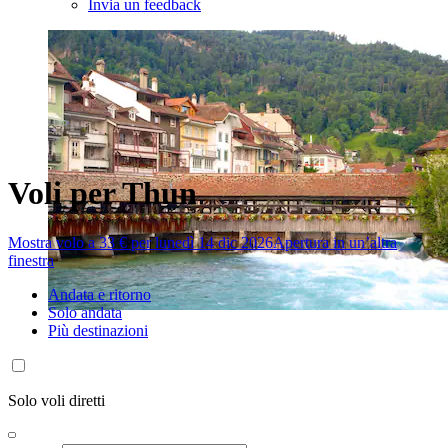
Invia un feedback
Voli per Thun
Mostra volo a 33 € per lunedì 14 dic 2026
Apertura in un’altra
finestra
Andata e ritorno
Solo andata
Più destinazioni
Solo voli diretti