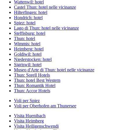
Wattenwil: hotel
Castel Thun: hotel nelle vicinanze
Hilterfingen: hotel
Hondrich: hotel
Spiez: hotel
Lago di Thun: hotel nelle vicinanze
Steffisburg: hotel
Thun: hotel
Wimmis: hotel
Heimberg: hotel
Goldiwil: hotel
Niederstocken: hotel
Sigriswil: hotel
Museo d'Arte di Thun: hotel nelle vicinanze
Thun: Sorell Hotels
Thun: hotel Best Western
Thun: Romantik Hotel
Thun: Accor Hotels
Voli per Spiez
Voli per Oberhofen am Thunersee
Visita Huenibach
Visita Heimberg
Visita Heiligenschwendi