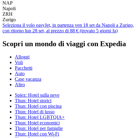
NAP
Napoli
ZRH
Zurigo
Seleziona il volo easyJet, in partenza ven 18 set da Napoli a Zurigo,
con ritorno lun 28 set, al prezzo di 88 € (trovato 5 giorni fa)
Scopri un mondo di viaggi con Expedia
Alloggi
Voli
Pacchetti
Auto
Case vacanza
Altro
Spiez: Hotel sulla neve
Thun: Hotel storici
Thun: Hotel con piscina
Thun: Hotel di lusso
Thun: Hotel LGBTQIA+
Thun: Hotel economici
Thun: Hotel per famiglie
Thun: Hotel con Wi-Fi