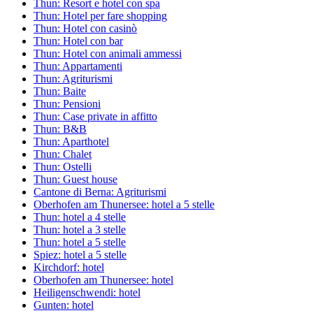
Thun: Resort e hotel con spa
Thun: Hotel per fare shopping
Thun: Hotel con casinò
Thun: Hotel con bar
Thun: Hotel con animali ammessi
Thun: Appartamenti
Thun: Agriturismi
Thun: Baite
Thun: Pensioni
Thun: Case private in affitto
Thun: B&B
Thun: Aparthotel
Thun: Chalet
Thun: Ostelli
Thun: Guest house
Cantone di Berna: Agriturismi
Oberhofen am Thunersee: hotel a 5 stelle
Thun: hotel a 4 stelle
Thun: hotel a 3 stelle
Thun: hotel a 5 stelle
Spiez: hotel a 5 stelle
Kirchdorf: hotel
Oberhofen am Thunersee: hotel
Heiligenschwendi: hotel
Gunten: hotel