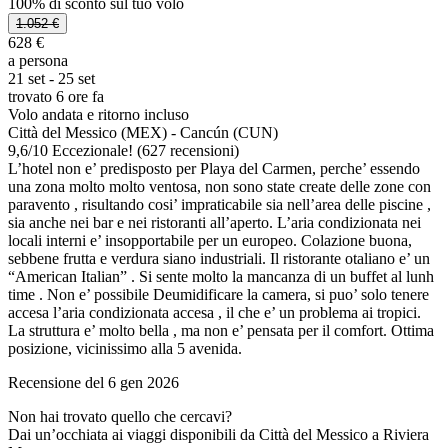
100% di sconto sul tuo volo
1.052 €
628 €
a persona
21 set - 25 set
trovato 6 ore fa
Volo andata e ritorno incluso
Città del Messico (MEX) - Cancún (CUN)
9,6
/
10
Eccezionale! (627 recensioni)
L’hotel non e’ predisposto per Playa del Carmen, perche’ essendo
una zona molto molto ventosa, non sono state create delle zone con
paravento , risultando cosi’ impraticabile sia nell’area delle piscine ,
sia anche nei bar e nei ristoranti all’aperto. L’aria condizionata nei
locali interni e’ insopportabile per un europeo. Colazione buona,
sebbene frutta e verdura siano industriali. Il ristorante otaliano e’ un
“American Italian” . Si sente molto la mancanza di un buffet al lunh
time . Non e’ possibile Deumidificare la camera, si puo’ solo tenere
accesa l’aria condizionata accesa , il che e’ un problema ai tropici.
La struttura e’ molto bella , ma non e’ pensata per il comfort. Ottima
posizione, vicinissimo alla 5 avenida.
Recensione del 6 gen 2026
Non hai trovato quello che cercavi?
Dai un’occhiata ai viaggi disponibili da Città del Messico a Riviera