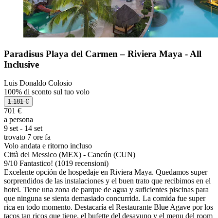
Paradisus Playa del Carmen – Riviera Maya - All
Inclusive
Luis Donaldo Colosio
100% di sconto sul tuo volo
1.181 €
701 €
a persona
9 set - 14 set
trovato 7 ore fa
Volo andata e ritorno incluso
Città del Messico (MEX) - Cancún (CUN)
9
/
10
Fantastico! (1019 recensioni)
Excelente opción de hospedaje en Riviera Maya. Quedamos super
sorprendidos de las instalaciones y el buen trato que recibimos en el
hotel. Tiene una zona de parque de agua y suficientes piscinas para
que ninguna se sienta demasiado concurrida. La comida fue super
rica en todo momento. Destacaría el Restaurante Blue Agave por los
tacos tan ricos que tiene, el bufette del desayuno y el menu del room