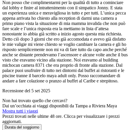
Non posso che complimentarmi per la qualità di tutto a cominciare
dal lobby e finire al intrattenimento con il simpatico Jonny. E stata
un esperienza unica e meravigliosa in tutto e per tutti. L’unica pecca
appena arrivata ho chiesto alla reception di darmi una camera a
primo piano vista la situazione di mia mamma invalida che non può
fare scale e l’unica risposta era la mettiamo in lista d’attesa
nonostante io abbia già scritto a inizio agosto questa mia richiesta.
Detto ciò dopo 3 giorni che ero già accomodata e avevo già disfatto
le mie valigie mi viene chiesto se voglio cambiare la camera e gli ho
risposto semplicemente non mi va di fare tutto da capo anche perché
anche se distante prendevamo l’ascensore e alcune volte anche il bus
visto che eravamo vicino alla stazione. Noi eravamo al building
michocan camera 8371 che era proprio di fronte alla stazione. Dal
palace puoi usufruire di tutto nei dintorni dal buffet ai ristoranti e le
piscine tranne il barcelo maya adult only. Posso raccomandare di
andare a fare colazione o pranzo al buffet al Caribe e strepitoso.
Recensione del 5 set 2025
Non hai trovato quello che cercavi?
Dai un’occhiata ai viaggi disponibili da Tampa a Riviera Maya
Mostra tutti i viaggi
Prezzi trovati nelle ultime 48 ore. Clicca per visualizzare i prezzi
aggiornati.
Durata del soggiorno