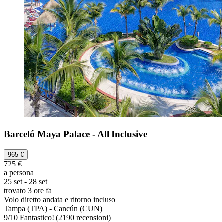
Barceló Maya Palace - All Inclusive
965 €
725 €
a persona
25 set - 28 set
trovato 3 ore fa
Volo diretto andata e ritorno incluso
Tampa (TPA) - Cancún (CUN)
9
/
10
Fantastico! (2190 recensioni)