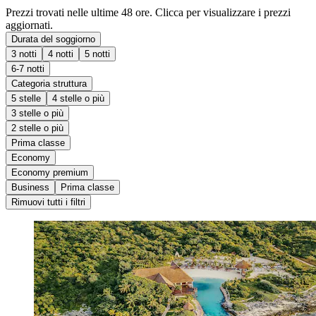
Prezzi trovati nelle ultime 48 ore. Clicca per visualizzare i prezzi
aggiornati.
Durata del soggiorno
3 notti
4 notti
5 notti
6-7 notti
Categoria struttura
5 stelle
4 stelle o più
3 stelle o più
2 stelle o più
Prima classe
Economy
Economy premium
Business
Prima classe
Rimuovi tutti i filtri