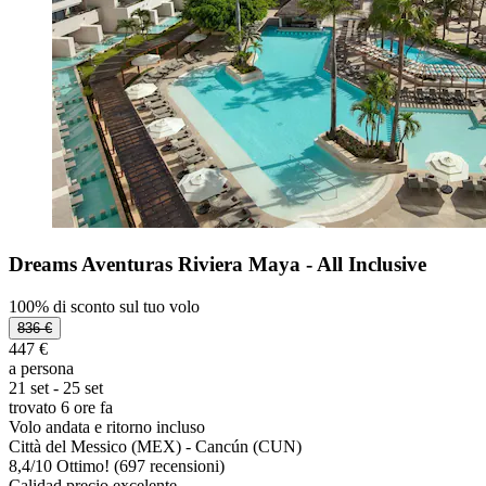
Dreams Aventuras Riviera Maya - All Inclusive
100% di sconto sul tuo volo
836 €
447 €
a persona
21 set - 25 set
trovato 6 ore fa
Volo andata e ritorno incluso
Città del Messico (MEX) - Cancún (CUN)
8,4
/
10
Ottimo! (697 recensioni)
Calidad precio excelente