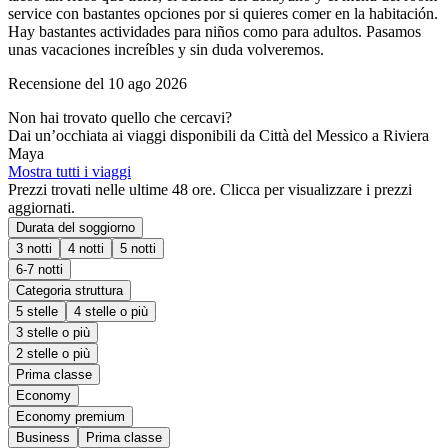
service con bastantes opciones por si quieres comer en la habitación.
Hay bastantes actividades para niños como para adultos. Pasamos
unas vacaciones increíbles y sin duda volveremos.
Recensione del 10 ago 2026
Non hai trovato quello che cercavi?
Dai un’occhiata ai viaggi disponibili da Città del Messico a Riviera
Maya
Mostra tutti i viaggi
Prezzi trovati nelle ultime 48 ore. Clicca per visualizzare i prezzi
aggiornati.
Durata del soggiorno
3 notti
4 notti
5 notti
6-7 notti
Categoria struttura
5 stelle
4 stelle o più
3 stelle o più
2 stelle o più
Prima classe
Economy
Economy premium
Business
Prima classe