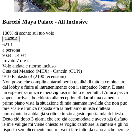
Barceló Maya Palace - All Inclusive
100% di sconto sul tuo volo
1.075 €
621 €
a persona
9 set - 14 set
trovato 7 ore fa
Volo andata e ritorno incluso
Città del Messico (MEX) - Cancún (CUN)
9
/
10
Fantastico! (2190 recensioni)
Non posso che complimentarmi per la qualità di tutto a cominciare
dal lobby e finire al intrattenimento con il simpatico Jonny. E stata
un esperienza unica e meravigliosa in tutto e per tutti. L’unica pecca
appena arrivata ho chiesto alla reception di darmi una camera a
primo piano vista la situazione di mia mamma invalida che non può
fare scale e l’unica risposta era la mettiamo in lista d’attesa
nonostante io abbia già scritto a inizio agosto questa mia richiesta.
Detto ciò dopo 3 giorni che ero già accomodata e avevo già disfatto
le mie valigie mi viene chiesto se voglio cambiare la camera e gli ho
risposto semplicemente non mi va di fare tutto da capo anche perché