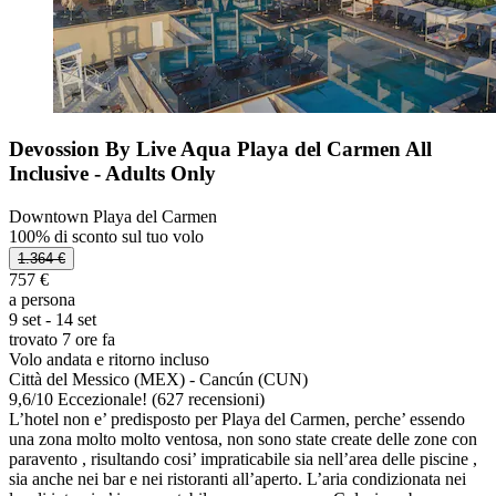
Devossion By Live Aqua Playa del Carmen All
Inclusive - Adults Only
Downtown Playa del Carmen
100% di sconto sul tuo volo
1.364 €
757 €
a persona
9 set - 14 set
trovato 7 ore fa
Volo andata e ritorno incluso
Città del Messico (MEX) - Cancún (CUN)
9,6
/
10
Eccezionale! (627 recensioni)
L’hotel non e’ predisposto per Playa del Carmen, perche’ essendo
una zona molto molto ventosa, non sono state create delle zone con
paravento , risultando cosi’ impraticabile sia nell’area delle piscine ,
sia anche nei bar e nei ristoranti all’aperto. L’aria condizionata nei