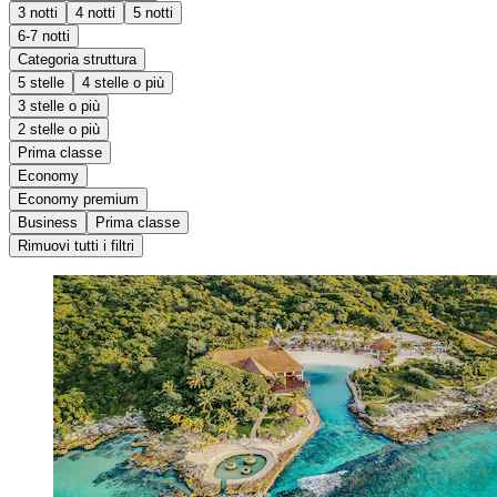
3 notti
4 notti
5 notti
6-7 notti
Categoria struttura
5 stelle
4 stelle o più
3 stelle o più
2 stelle o più
Prima classe
Economy
Economy premium
Business
Prima classe
Rimuovi tutti i filtri