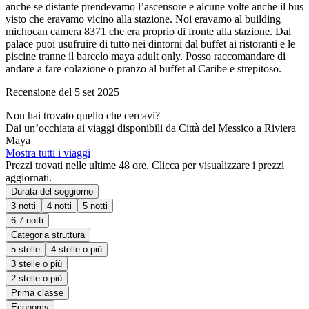
anche se distante prendevamo l’ascensore e alcune volte anche il bus
visto che eravamo vicino alla stazione. Noi eravamo al building
michocan camera 8371 che era proprio di fronte alla stazione. Dal
palace puoi usufruire di tutto nei dintorni dal buffet ai ristoranti e le
piscine tranne il barcelo maya adult only. Posso raccomandare di
andare a fare colazione o pranzo al buffet al Caribe e strepitoso.
Recensione del 5 set 2025
Non hai trovato quello che cercavi?
Dai un’occhiata ai viaggi disponibili da Città del Messico a Riviera
Maya
Mostra tutti i viaggi
Prezzi trovati nelle ultime 48 ore. Clicca per visualizzare i prezzi
aggiornati.
Durata del soggiorno
3 notti
4 notti
5 notti
6-7 notti
Categoria struttura
5 stelle
4 stelle o più
3 stelle o più
2 stelle o più
Prima classe
Economy