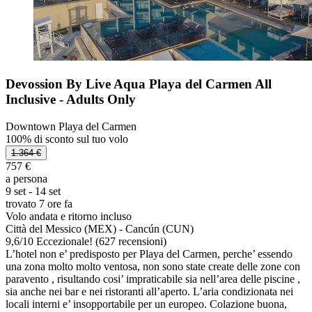
Devossion By Live Aqua Playa del Carmen All
Inclusive - Adults Only
Downtown Playa del Carmen
100% di sconto sul tuo volo
1.364 €
757 €
a persona
9 set - 14 set
trovato 7 ore fa
Volo andata e ritorno incluso
Città del Messico (MEX) - Cancún (CUN)
9,6
/
10
Eccezionale! (627 recensioni)
L’hotel non e’ predisposto per Playa del Carmen, perche’ essendo
una zona molto molto ventosa, non sono state create delle zone con
paravento , risultando cosi’ impraticabile sia nell’area delle piscine ,
sia anche nei bar e nei ristoranti all’aperto. L’aria condizionata nei
locali interni e’ insopportabile per un europeo. Colazione buona,