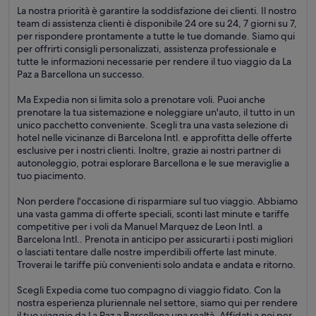
La nostra priorità è garantire la soddisfazione dei clienti. Il nostro
team di assistenza clienti è disponibile 24 ore su 24, 7 giorni su 7,
per rispondere prontamente a tutte le tue domande. Siamo qui
per offrirti consigli personalizzati, assistenza professionale e
tutte le informazioni necessarie per rendere il tuo viaggio da La
Paz a Barcellona un successo.
Ma Expedia non si limita solo a prenotare voli. Puoi anche
prenotare la tua sistemazione e noleggiare un'auto, il tutto in un
unico pacchetto conveniente. Scegli tra una vasta selezione di
hotel nelle vicinanze di Barcelona Intl. e approfitta delle offerte
esclusive per i nostri clienti. Inoltre, grazie ai nostri partner di
autonoleggio, potrai esplorare Barcellona e le sue meraviglie a
tuo piacimento.
Non perdere l'occasione di risparmiare sul tuo viaggio. Abbiamo
una vasta gamma di offerte speciali, sconti last minute e tariffe
competitive per i voli da Manuel Marquez de Leon Intl. a
Barcelona Intl.. Prenota in anticipo per assicurarti i posti migliori
o lasciati tentare dalle nostre imperdibili offerte last minute.
Troverai le tariffe più convenienti solo andata e andata e ritorno.
Scegli Expedia come tuo compagno di viaggio fidato. Con la
nostra esperienza pluriennale nel settore, siamo qui per rendere
il tuo viaggio da La Paz a Barcellona una realtà. Affidati a noi per