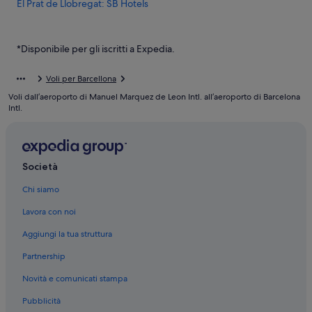
El Prat de Llobregat: SB Hotels
El Prat de Llobregat: hotel BCN Urban
El Prat de Llobregat: Hotel economici
*Disponibile per gli iscritti a Expedia.
El Prat de Llobregat: Case galleggianti
Voli per Barcellona
El Prat de Llobregat: B&B
Voli dall’aeroporto di Manuel Marquez de Leon Intl. all’aeroporto di Barcelona
El Prat de Llobregat: Case rurali
Intl.
El Prat de Llobregat: Pensioni
El Prat de Llobregat: Campeggi
Società
El Prat de Llobregat: hotel
Chi siamo
Barcellona: hotel
Barcelona Intl.: hotel nelle vicinanze
Lavora con noi
Spiaggia di Prat: hotel nelle vicinanze
Aggiungi la tua struttura
Stazione del Terminal 1 dell’Aeroporto: hotel nelle vicinanze
Partnership
Novità e comunicati stampa
Pubblicità