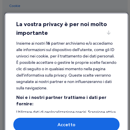
Cookie
Condizioni per l'utilizzo
La vostra privacy è per noi molto
Informazioni legali/Contatti
importante
Linee guida sui contenuti e segnalazione dei contenuti
Insieme ai nostri
16
partner archiviamo e/o accediamo
Supporto
alle informazioni sul dispositivo dell'utente, come gli ID
univoci nei cookie, per il trattamento dei dati personali.
Assistenza clienti
È possibile accettare o gestire le proprie scelte facendo
Contattaci
clic di seguito o in qualsiasi momento nella pagina
dell'informativa sulla privacy. Queste scelte verranno
Come cancellare un volo
segnalate ai nostri partner e non influenzeranno i dati
Come modificare la prenotazione di un hotel o una casa vacanze
sulla navigazione.
Tempistiche per i rimborsi
Noi e i nostri partner trattiamo i dati per
fornire:
Utilizzare un coupon Expedia
Utilizzare dati di geolocalizzazione precisi. Scansione attiva
Documenti per i viaggi internazionali
delle caratteristiche del dispositivo ai fini
dell’identificazione. Archiviare informazioni su dispositivo
Accetto
e/o accedervi. Pubblicità e contenuti personalizzati,