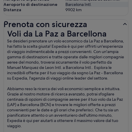
Aeroporto di destinazione
Barcelona Intl.
Distanza
9902
km
Prenota con sicurezza
Voli da La Paz a Barcellona
Voli da La Paz a Barcellona
Se desideri prenotare un volo economico da La Paz a Barcellona,
hai fatto la scelta giusta! Expedia è qui per offrirti un'esperienza
di viaggio indimenticabile a prezzi convenienti. Con un'ampia
gamma di destinazioni e tratte operate dalle migliori compagnie
aeree del mondo, troverai sicuramente il volo perfetto da
Manuel Marquez de Leon Intl. a Barcelona Intl.. Esplora le
incredibili offerte per il tuo viaggio da sogno La Paz - Barcellona
su Expedia, l'agenzia di viaggi online leader del settore.
Abbiamo reso la ricerca dei voli economici semplice e intuitiva.
Grazie al nostro motore di ricerca avanzato, potrai sfogliare
centinaia di opzioni di compagnie aeree per il tuo volo da La Paz
(LAP) a Barcellona (BCN) e trovare le migliori offerte a prezzi
convenienti per le date e gli orari che preferisci. Che tu sia un
pianificatore attento o un avventuriero dell'ultimo minuto,
Expedia è qui per aiutarti a ottenere il massimo valore dal tuo
viaggio.