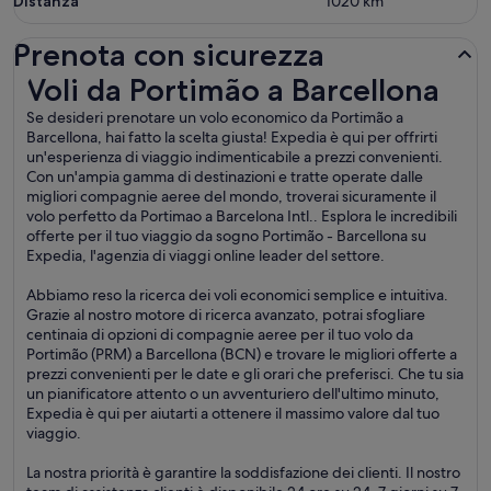
Distanza
1020
km
Prenota con sicurezza
Voli da Portimão a Barcellona
Voli da Portimão a Barcellona
Se desideri prenotare un volo economico da Portimão a
Barcellona, hai fatto la scelta giusta! Expedia è qui per offrirti
un'esperienza di viaggio indimenticabile a prezzi convenienti.
Con un'ampia gamma di destinazioni e tratte operate dalle
migliori compagnie aeree del mondo, troverai sicuramente il
volo perfetto da Portimao a Barcelona Intl.. Esplora le incredibili
offerte per il tuo viaggio da sogno Portimão - Barcellona su
Expedia, l'agenzia di viaggi online leader del settore.
Abbiamo reso la ricerca dei voli economici semplice e intuitiva.
Grazie al nostro motore di ricerca avanzato, potrai sfogliare
centinaia di opzioni di compagnie aeree per il tuo volo da
Portimão (PRM) a Barcellona (BCN) e trovare le migliori offerte a
prezzi convenienti per le date e gli orari che preferisci. Che tu sia
un pianificatore attento o un avventuriero dell'ultimo minuto,
Expedia è qui per aiutarti a ottenere il massimo valore dal tuo
viaggio.
La nostra priorità è garantire la soddisfazione dei clienti. Il nostro