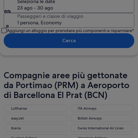
Seleziona le date
23 ago - 30 ago
Passeggeri e classe di viaggio
1 persona, Economy
Aggiungi un alloggio per prenotare più componenti e risparmiare*
Cerca
Compagnie aree più gettonate
da Portimao (PRM) a Aeroporto
di Barcellona El Prat (BCN)
Lufthansa
ITA Airways
Lufthansa
ITA Airways
easyJet
British Airways
easyJet
British Airways
Iberia
Swiss International Air Lines
Iberia
Swiss International Air Lines
Vueling Airlines
American Airlines