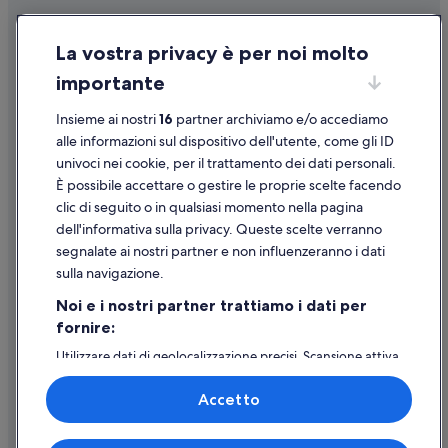
Condizioni per l'utilizzo
La vostra privacy è per noi molto
Informazioni legali/Contatti
importante
Linee guida sui contenuti e segnalazione dei contenuti
Insieme ai nostri
16
partner archiviamo e/o accediamo
Supporto
alle informazioni sul dispositivo dell'utente, come gli ID
univoci nei cookie, per il trattamento dei dati personali.
Assistenza clienti
È possibile accettare o gestire le proprie scelte facendo
Contattaci
clic di seguito o in qualsiasi momento nella pagina
dell'informativa sulla privacy. Queste scelte verranno
Come cancellare un volo
segnalate ai nostri partner e non influenzeranno i dati
Come modificare la prenotazione di un hotel o una casa vacanze
sulla navigazione.
Tempistiche per i rimborsi
Noi e i nostri partner trattiamo i dati per
fornire:
Utilizzare un coupon Expedia
Utilizzare dati di geolocalizzazione precisi. Scansione attiva
Documenti per i viaggi internazionali
delle caratteristiche del dispositivo ai fini
dell’identificazione. Archiviare informazioni su dispositivo
Accetto
e/o accedervi. Pubblicità e contenuti personalizzati,
misurazione delle prestazioni dei contenuti e degli
annunci, ricerche sul pubblico, sviluppo di servizi.