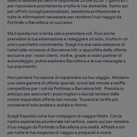
team di assistenza clienti è disponibile 24 ore su 24, 7 giorni su 7,
per rispondere prontamente a tutte le tue domande. Siamo qui
per offrirti consigli personalizzati, assistenza professionale e
tutte le informazioni necessarie per rendere il tuo viaggio da
Portimão a Barcellona un successo.
Ma Expedia non si limita solo a prenotare voli. Puoi anche
prenotare la tua sistemazione e noleggiare un'auto, il tutto in un
unico pacchetto conveniente. Scegli tra una vasta selezione di
hotel nelle vicinanze di Barcelona Intl. e approfitta delle offerte
esclusive per i nostri clienti. Inoltre, grazie ai nostri partner di
autonoleggio, potrai esplorare Barcellona e le sue meraviglie a
tuo piacimento.
Non perdere l'occasione di risparmiare sul tuo viaggio. Abbiamo
una vasta gamma di offerte speciali, sconti last minute e tariffe
competitive per i voli da Portimao a Barcelona Intl.. Prenota in
anticipo per assicurarti i posti migliori o lasciati tentare dalle
nostre imperdibili offerte last minute. Troverai le tariffe più
convenienti solo andata e andata e ritorno.
Scegli Expedia come tuo compagno di viaggio fidato. Con la
nostra esperienza pluriennale nel settore, siamo qui per rendere
il tuo viaggio da Portimão a Barcellona una realtà. Affidati a noi
per tutte le tue esigenze di viaggio e preparati a vivere