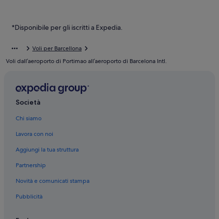
Spiaggia di Prat: hotel nelle vicinanze
Stazione del Terminal 1 dell’Aeroporto: hotel nelle vicinanze
*Disponibile per gli iscritti a Expedia.
El Prat de Llobregat: Hotel per famiglie
Voli per Barcellona
El Prat de Llobregat: Hotel per golfisti
Voli dall’aeroporto di Portimao all’aeroporto di Barcelona Intl.
El Prat de Llobregat: hotel a 3 stelle
El Prat de Llobregat: hotel Bas Apartments
El Prat de Llobregat: Best Hotels
Società
El Prat de Llobregat: NH Hotels
Chi siamo
Lavora con noi
Aggiungi la tua struttura
Partnership
Novità e comunicati stampa
Pubblicità