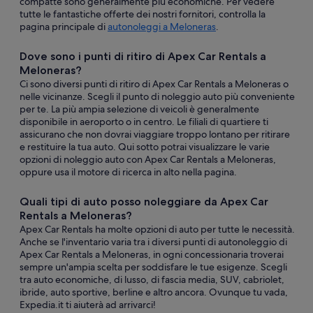
compatte sono generalmente più economiche. Per vedere
tutte le fantastiche offerte dei nostri fornitori, controlla la
pagina principale di
autonoleggi a Meloneras
.
Dove sono i punti di ritiro di Apex Car Rentals a
Meloneras?
Ci sono diversi punti di ritiro di Apex Car Rentals a Meloneras o
nelle vicinanze. Scegli il punto di noleggio auto più conveniente
per te. La più ampia selezione di veicoli è generalmente
disponibile in aeroporto o in centro. Le filiali di quartiere ti
assicurano che non dovrai viaggiare troppo lontano per ritirare
e restituire la tua auto. Qui sotto potrai visualizzare le varie
opzioni di noleggio auto con Apex Car Rentals a Meloneras,
oppure usa il motore di ricerca in alto nella pagina.
Quali tipi di auto posso noleggiare da Apex Car
Rentals a Meloneras?
Apex Car Rentals ha molte opzioni di auto per tutte le necessità.
Anche se l'inventario varia tra i diversi punti di autonoleggio di
Apex Car Rentals a Meloneras, in ogni concessionaria troverai
sempre un'ampia scelta per soddisfare le tue esigenze. Scegli
tra auto economiche, di lusso, di fascia media, SUV, cabriolet,
ibride, auto sportive, berline e altro ancora. Ovunque tu vada,
Expedia.it ti aiuterà ad arrivarci!