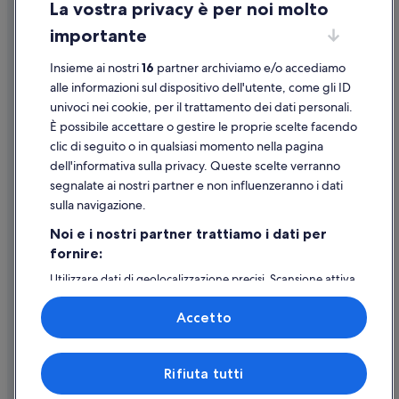
vicinanze
La vostra privacy è per noi molto
Informazioni legali/Contatti
Laguna La Carcha: hotel nelle vicinanze
importante
Linee guida sui contenuti e segnalazione dei contenuti
Parque Botánico de Maspalomas: hotel nelle vicinanze
Insieme ai nostri
16
partner archiviamo e/o accediamo
Supporto
Faro di Maspalomas: hotel nelle vicinanze
alle informazioni sul dispositivo dell'utente, come gli ID
univoci nei cookie, per il trattamento dei dati personali.
Meloneras: hotel a 5 stelle
Assistenza clienti
È possibile accettare o gestire le proprie scelte facendo
Maspalomas: hotel a 3 stelle
Contattaci
clic di seguito o in qualsiasi momento nella pagina
Maspalomas: hotel a 5 stelle
dell'informativa sulla privacy. Queste scelte verranno
Come cancellare un volo
segnalate ai nostri partner e non influenzeranno i dati
Playa del Ingles: hotel a 5 stelle
Come modificare la prenotazione di un hotel o una casa vacanze
sulla navigazione.
Playa del Ingles: hotel a 3 stelle
Tempistiche per i rimborsi
Noi e i nostri partner trattiamo i dati per
fornire:
Utilizzare un coupon Expedia
Utilizzare dati di geolocalizzazione precisi. Scansione attiva
Documenti per i viaggi internazionali
delle caratteristiche del dispositivo ai fini
dell’identificazione. Archiviare informazioni su dispositivo
Accetto
e/o accedervi. Pubblicità e contenuti personalizzati,
misurazione delle prestazioni dei contenuti e degli
annunci, ricerche sul pubblico, sviluppo di servizi.
Expedia, Inc. non è responsabile dei contenuti di siti esterni.
Rifiuta tutti
Elenco dei partner (fornitori)
© 2026 Expedia, Inc., una società di Expedia Group. Tutti i diritti riservati.
Expedia e il logo di Expedia sono marchi registrati o marchi di Expedia,