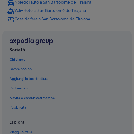
Noleggi auto a San Bartolomé de Tirajana
Maspalomas: hotel Grupo MUR
Voli+Hotel a San Bartolomé de Tirajana
Playa del Ingles: IFA Hotels
Cose da fare a San Bartolomé de Tirajana
Playa del Ingles: Cordial Hoteles
Playa del Ingles: Servatur Hoteles
Playa del Ingles: Resort e hotel con spa
Playa del Ingles: Hotel con palestra
Società
Playa del Ingles: Hotel con casinò
Chi siamo
Playa del Ingles: Hotel per chi ama l'avventura
Lavora con noi
Playa del Ingles: Hotel con bar
Aggiungi la tua struttura
Sonnenland: Hotel sulla spiaggia
Partnership
Meloneras: Hotel con animali ammessi
Novità e comunicati stampa
Meloneras: Hotel sulla spiaggia
Pubblicità
Meloneras: Hotel di lusso
Meloneras: Hotel all inclusive
Esplora
Meloneras: Hotel con bar
Viaggi in Italia