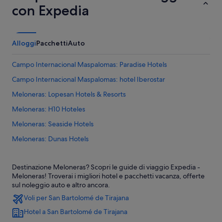
con Expedia
Alloggi
Pacchetti
Auto
Campo Internacional Maspalomas: Paradise Hotels
Campo Internacional Maspalomas: hotel Iberostar
Meloneras: Lopesan Hotels & Resorts
Meloneras: H10 Hoteles
Meloneras: Seaside Hotels
Meloneras: Dunas Hotels
Meloneras: IFA Hotels
Destinazione Meloneras? Scopri le guide di viaggio Expedia -
Meloneras: hotel Rainbow Tourism Group
Meloneras! Troverai i migliori hotel e pacchetti vacanza, offerte
Meloneras: HV Hotels
sul noleggio auto e altro ancora.
Voli per San Bartolomé de Tirajana
Maspalomas: hotel Iberostar
Hotel a San Bartolomé de Tirajana
Maspalomas: Lopesan Hotels & Resorts