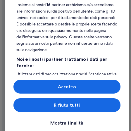
Maspalomas: hotel
Insieme ai nostri
16
partner archiviamo e/o accediamo
Supporto
Sonnenland: hotel
alle informazioni sul dispositivo dell'utente, come gli ID
univoci nei cookie, per il trattamento dei dati personali.
Dune di Maspalomas: hotel nelle vicinanze
Assistenza clienti
È possibile accettare o gestire le proprie scelte facendo
Playa del Ingles: hotel
Contattaci
clic di seguito o in qualsiasi momento nella pagina
Maspalomas Golf Course: hotel nelle vicinanze
dell'informativa sulla privacy. Queste scelte verranno
Come cancellare un volo
segnalate ai nostri partner e non influenzeranno i dati
Meloneras: hotel
Come modificare la prenotazione di un hotel o una casa vacanze
sulla navigazione.
Laguna La Carcha: hotel nelle vicinanze
Tempistiche per i rimborsi
Noi e i nostri partner trattiamo i dati per
Centro commerciale Yumbo: hotel nelle vicinanze
fornire:
Utilizzare un coupon Expedia
Parque Botánico de Maspalomas: hotel nelle vicinanze
Utilizzare dati di geolocalizzazione precisi. Scansione attiva
Documenti per i viaggi internazionali
delle caratteristiche del dispositivo ai fini
Faro di Maspalomas: hotel nelle vicinanze
dell’identificazione. Archiviare informazioni su dispositivo
Accetto
e/o accedervi. Pubblicità e contenuti personalizzati,
Campo Internacional Maspalomas: hotel Iberostar
misurazione delle prestazioni dei contenuti e degli
Campo Internacional Maspalomas: Paradise Hotels
annunci, ricerche sul pubblico, sviluppo di servizi.
Expedia, Inc. non è responsabile dei contenuti di siti esterni.
Rifiuta tutti
Elenco dei partner (fornitori)
Meloneras: HV Hotels
© 2026 Expedia, Inc., una società di Expedia Group. Tutti i diritti riservati.
Expedia e il logo di Expedia sono marchi registrati o marchi di Expedia,
Meloneras: H10 Hoteles
Inc.
Mostra finalità
Meloneras: IFA Hotels