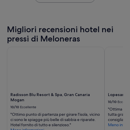
f
trovato
n
t
f
nelle
e
a
”
ultime
c
m
24
c
e
ore,
e
n
Migliori recensioni hotel nei
per
z
t
un
i
e
pressi di Meloneras
soggiorno
o
d
di
n
i
1
Radisson Blu Resort & Spa, Gran Canaria Mogan
Lopesan Cos
a
l
notte
l
i
per
e
v
2
.
e
adulti.
”
l
Prezzi
l
e
o
disponibilità
,
possono
c
Radisson Blu Resort & Spa, Gran Canaria
Lopesan Co
cambiare.
o
Mogan
Potrebbero
10/10
Eccelle
n
essere
10/10
Eccellente
s
"Ottima strut
previste
i
"Ottimo punto di partenza per girare l'isola, vicino
tutta gran C
condizioni
g
ci sono le spiagge più belle di sabbia e riparate.
consigliata"
aggiuntive.
l
Hotel fornito di tutto e silenzioso."
Meno inform
i