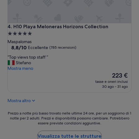
d
d
a
i
5
t
s
u
t
t
H10 Playa Meloneras Horizons Collection
4. H10 Playa Meloneras Horizons Collection
e
t
Struttura
l
a
a
l
Maspalomas
g
e
5.0
8.8
8,8/10
r
Eccellente
(785 recensioni)
.
su
a
stelle
“
“Top views top staff ”
C
10,
n
T
Stefano
i
Eccellente,
C
o
Mostra meno
b
(785
a
p
Il
o
223 €
recensioni)
n
v
prezzo
d
a
tasse e oneri inclusi
i
attuale
i
r
30 ago - 31 ago
e
è
s
i
w
223 €
c
a
Mostra altro
s
r
,
t
e
a
o
Prezzo
t
Prezzo a notte più basso trovato nelle ultime 24 ore, per un soggiorno di 1
s
p
notte per 2 adulti. Prezzi e disponibilità possono cambiare. Potrebbero
a
o
s
essere previste condizioni aggiuntive.
s
notte
,
o
t
più
n
l
a
basso
o
Visualizza tutte le strutture
u