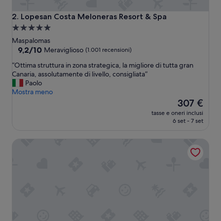
Lopesan Costa Meloneras Resort & Spa
2. Lopesan Costa Meloneras Resort & Spa
Struttura
a
Maspalomas
5.0
9.2
9,2/10
Meraviglioso
(1.001 recensioni)
su
stelle
“
“Ottima struttura in zona strategica, la migliore di tutta gran
10,
O
Canaria, assolutamente di livello, consigliata”
Meraviglioso,
t
Paolo
(1.001
t
Mostra meno
recensioni)
i
Il
307 €
m
prezzo
tasse e oneri inclusi
a
attuale
6 set - 7 set
s
è
t
307 €
Lopesan Villa del Conde Resort & Thalasso
r
u
t
t
u
r
a
i
n