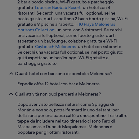
2 bar a bordo piscina, Wi-Fi gratuito e parcheggio
gratuito.
Lopesan Baobab Resort
: un hotel con 4
ristoranti. Se cerchi una vacanza full optional, sei nel
posto giusto; qui ti aspettano 2 bar a bordo piscina, Wi-Fi
gratuito e 9 piscine all'aperto.
H10 Playa Meloneras
Horizons Collection
: un hotel con 3 ristoranti. Se cerchi
una vacanza full optional, sei nel posto giusto; qui ti
aspettano un bar/lounge, colazione gratuita e Wi-Fi
gratuito.
Caybeach Meloneras
: un hotel con ristorante.
Se cerchi una vacanza full optional, sei nel posto giusto;
qui ti aspettano un bar/lounge, Wi-Fi gratuito e
parcheggio gratuito.
Quanti hotel con bar sono disponibili a Meloneras?
Expedia offre 12 hotel con bar a Meloneras.
Quali attività non puoi perderti a Meloneras?
Dopo aver visto bellezze naturali come Spiaggia di
Mogán e non solo, potrai fermarti in uno dei tanti bar
della zona per una pausa caffè o uno spuntino. Tra le altre
tappe da includere nel tuo itinerario ci sono Faro di
Maspalomas e Dune di Maspalomas. Meloneras è
popolare per gli ottimi ristoranti.