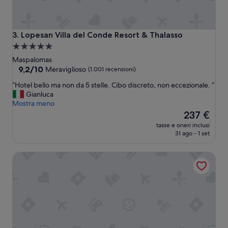
z
o
n
a
Lopesan Villa del Conde Resort & Thalasso
3. Lopesan Villa del Conde Resort & Thalasso
s
Struttura
t
a
r
Maspalomas
a
5.0
9.2
9,2/10
Meraviglioso
(1.001 recensioni)
t
su
stelle
“
“Hotel bello ma non da 5 stelle. Cibo discreto, non eccezionale. ”
e
10,
H
Gianluca
g
Meraviglioso,
o
Mostra meno
i
(1.001
t
Il
c
237 €
recensioni)
e
prezzo
a
tasse e oneri inclusi
l
attuale
,
31 ago - 1 set
b
è
l
e
237 €
a
H10 Playa Meloneras Horizons Collection
l
m
l
i
o
g
m
l
a
i
n
o
o
r
n
e