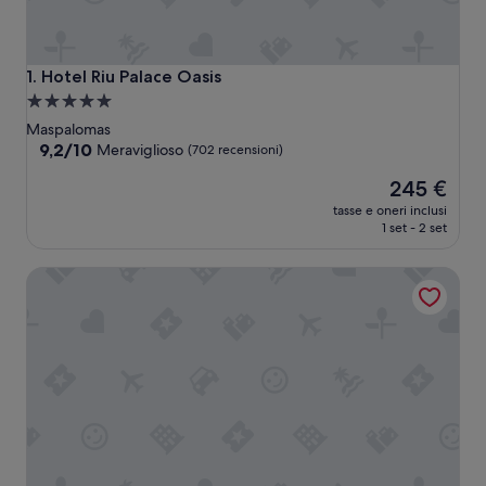
Hotel Riu Palace Oasis
1. Hotel Riu Palace Oasis
Struttura
a
Maspalomas
5.0
9.2
9,2/10
Meraviglioso
(702 recensioni)
su
stelle
Il
245 €
10,
prezzo
Meraviglioso,
tasse e oneri inclusi
attuale
(702
1 set - 2 set
è
recensioni)
245 €
Lopesan Costa Meloneras Resort & Spa