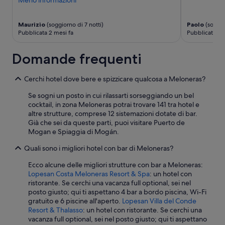
Meno informazioni
a
t
a
Maurizio
(soggiorno di 7 notti)
Paolo
(soggio
Pubblicata 2 mesi fa
Pubblicata 4 
”
Domande frequenti
Cerchi hotel dove bere e spizzicare qualcosa a Meloneras?
Se sogni un posto in cui rilassarti sorseggiando un bel
cocktail, in zona Meloneras potrai trovare 141 tra hotel e
altre strutture, comprese 12 sistemazioni dotate di bar.
Già che sei da queste parti, puoi visitare Puerto de
Mogan e Spiaggia di Mogán.
Quali sono i migliori hotel con bar di Meloneras?
Ecco alcune delle migliori strutture con bar a Meloneras:
Lopesan Costa Meloneras Resort & Spa
: un hotel con
ristorante. Se cerchi una vacanza full optional, sei nel
posto giusto; qui ti aspettano 4 bar a bordo piscina, Wi-Fi
gratuito e 6 piscine all'aperto.
Lopesan Villa del Conde
Resort & Thalasso
: un hotel con ristorante. Se cerchi una
vacanza full optional, sei nel posto giusto; qui ti aspettano