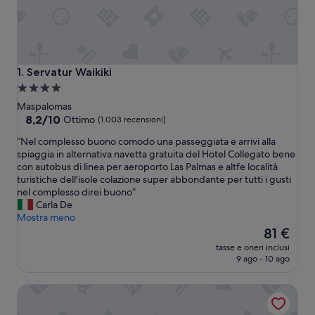
Servatur Waikiki
1. Servatur Waikiki
Struttura
a
Maspalomas
4.0
8.2
8,2/10
Ottimo
(1.003 recensioni)
su
stelle
“
“Nel complesso buono comodo una passeggiata e arrivi alla
10,
N
spiaggia in alternativa navetta gratuita del Hotel Collegato bene
Ottimo,
e
con autobus di linea per aeroporto Las Palmas e altfe località
(1.003
l
turistiche dell'isole colazione super abbondante per tutti i gusti
recensioni)
c
nel complesso direi buono”
o
Carla De
m
Mostra meno
p
Il
81 €
l
prezzo
tasse e oneri inclusi
e
attuale
9 ago - 10 ago
s
è
s
81 €
Servatur Don Miguel - Adults Only
o
b