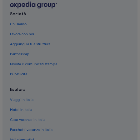
Campo Internacional Maspalomas: Paradise Hotels
u
p
Meloneras: Lopesan Hotels & Resorts
e
Società
r
Meloneras: hotel Rainbow Tourism Group
a
Chi siamo
Meloneras: Seaside Hotels
b
b
Lavora con noi
Meloneras: HV Hotels
o
Aggiungi la tua struttura
n
Maspalomas: hotel Iberostar
d
Partnership
Maspalomas: hotel Grupo MUR
a
n
Novità e comunicati stampa
Maspalomas: Lopesan Hotels & Resorts
t
e
Pubblicità
Playa del Ingles: hotel Iberostar
p
Playa del Ingles: RIU Hotels
e
Esplora
r
Playa del Ingles: Cordial Hoteles
t
Viaggi in Italia
u
Playa del Ingles: IFA Hotels
t
Hotel in Italia
Playa del Ingles: Servatur Hoteles
t
i
Case vacanze in Italia
Playa del Ingles: HV Hotels
i
g
Pacchetti vacanza in Italia
Maspalomas: hotel
u
Voli domestici