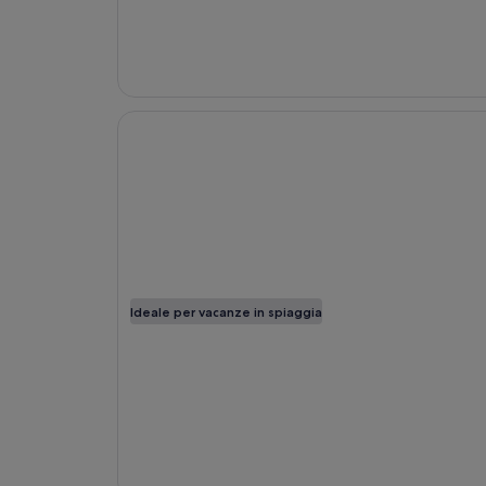
Apertura in un’altra finestra
Hilton Hawaiian Village Waikiki Beach Resort
Ideale per vacanze in spiaggia