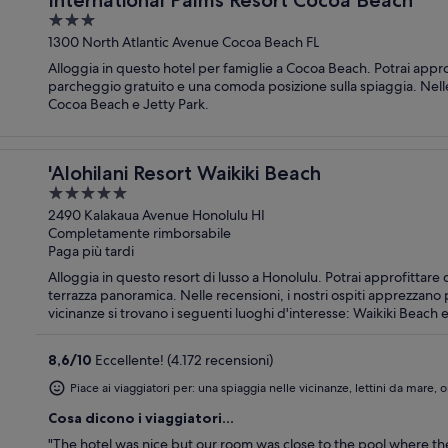
3
out
1300 North Atlantic Avenue Cocoa Beach FL
of
Alloggia in questo hotel per famiglie a Cocoa Beach. Potrai approfit
5
parcheggio gratuito e una comoda posizione sulla spiaggia. Nelle 
Cocoa Beach e Jetty Park.
'Alohilani Resort Waikiki Beach
5
out
2490 Kalakaua Avenue Honolulu HI
Completamente rimborsabile
of
Paga più tardi
5
Alloggia in questo resort di lusso a Honolulu. Potrai approfittare di 
terrazza panoramica. Nelle recensioni, i nostri ospiti apprezzano part
vicinanze si trovano i seguenti luoghi d'interesse: Waikiki Beach 
8,6
/
10
Eccellente! (4.172 recensioni)
Piace ai viaggiatori per: una spiaggia nelle vicinanze, lettini da mare,
Cosa dicono i viaggiatori...
"The hotel was nice but our room was close to the pool where th