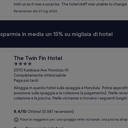
told us so it was a surprise. The hotel staff was unable to change
Recensione del 27 lug 2026
isparmia in media un 15% su migliaia di hotel
The Twin Fin Hotel
4
out
2570 Kalakaua Ave Honolulu HI
Completamente rimborsabile
of
Paga più tardi
5
Alloggia in questo hotel sulla spiaggia a Honolulu. Potrai approfit
posizione sulla spiaggia e la colazione (a pagamento). Nelle recen
colazione e la piscina. Nelle vicinanze si trovano i s
8,4
/
10
Ottimo! (5.587 recensioni)
Piace ai viaggiatori per: una spiaggia nelle vicinanze, una piscina all'a