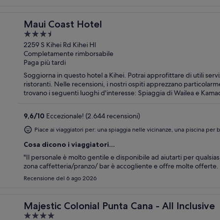
Maui Coast Hotel
3.5
out
2259 S Kihei Rd Kihei HI
Completamente rimborsabile
of
Paga più tardi
5
Soggiorna in questo hotel a Kihei. Potrai approfittare di utili servi
ristoranti. Nelle recensioni, i nostri ospiti apprezzano particolarmente la colaz
trovano i seguenti luoghi d'interesse: Spiaggia di Wailea e Kama
9,6
/
10
Eccezionale! (2.644 recensioni)
Piace ai viaggiatori per: una spiaggia nelle vicinanze, una piscina per
Cosa dicono i viaggiatori...
"Il personale è molto gentile e disponibile ad aiutarti per qualsias
zona caffetteria/pranzo/ bar è accogliente e offre molte offerte.
Recensione del 6 ago 2026
Majestic Colonial Punta Cana - All Inclusive
4