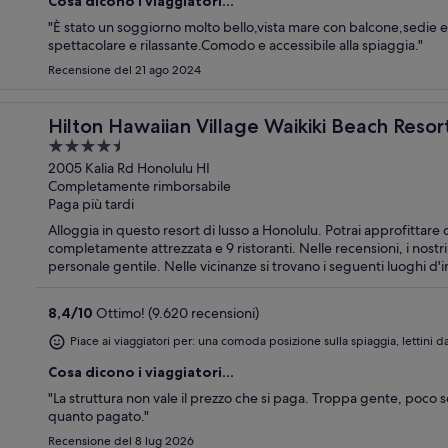
Cosa dicono i viaggiatori...
"È stato un soggiorno molto bello,vista mare con balcone,sedie e 
spettacolare e rilassante.Comodo e accessibile alla spiaggia."
Recensione del 21 ago 2024
Hilton Hawaiian Village Waikiki Beach Resor
4.5
out
2005 Kalia Rd Honolulu HI
Completamente rimborsabile
of
Paga più tardi
5
Alloggia in questo resort di lusso a Honolulu. Potrai approfittare d
completamente attrezzata e 9 ristoranti. Nelle recensioni, i nostri
personale gentile. Nelle vicinanze si trovano i seguenti luoghi d'interesse: Lungomare Waikiki Beach Walk e Royal
Hawaiian Center.
8,4
/
10
Ottimo! (9.620 recensioni)
Piace ai viaggiatori per: una comoda posizione sulla spiaggia, lettini 
Cosa dicono i viaggiatori...
"La struttura non vale il prezzo che si paga. Troppa gente, poco s
quanto pagato."
Recensione del 8 lug 2026