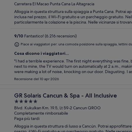
out
Carretera El Macao Punta Cana La Altagracia
of
Alloggia in questa struttura sulla spiaggia a Punta Cana. Potrai app
5
inclusa nel prezzo, il Wi-Fi gratuito e un parcheggio gratuito. Nel
particolarmente la colazione e la piscina. Nelle vicinanze si trovano i seguenti luoghi d'interesse: Spiaggia di Macao e
Spiaggia di Arena Gorda.
9
/
10
Fantastico! (6.216 recensioni)
Piace ai viaggiatori per: una comoda posizione sulla spiaggia, lettini d
Cosa dicono i viaggiatori...
"I had a terrible experience. The first night everything was fine
next to mine, the TV would turn on automatically at 2 a.m., ma
were making a lot of noise, knocking on our door. Disgusting. I as
Recensione del 10 apr 2026
GR Solaris Cancun & Spa - All Inclusive
5
out
Blvd. Kukulkan Km. 19.5, Lt 59-2 Cancun QROO
Completamente rimborsabile
of
Paga più tardi
5
Alloggia in questa struttura di lusso a Cancún. Potrai approfittare 
prezzo, il Wi-Fi gratuito e un parcheggio gratuito. Nelle recensio