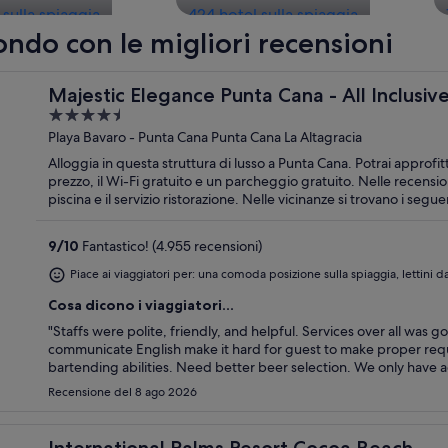
 sulla spiaggia
424 hotel sulla spiaggia
ondo con le migliori recensioni
Majestic Elegance Punta Cana - All Inclusiv
4.5
out
Playa Bavaro - Punta Cana Punta Cana La Altagracia
of
Alloggia in questa struttura di lusso a Punta Cana. Potrai approfitt
5
prezzo, il Wi-Fi gratuito e un parcheggio gratuito. Nelle recensio
piscina e il servizio ristorazione. Nelle vicinanze si trovano i seguenti luoghi d'interesse: Spiaggia di Macao e Spiaggia
di Arena Gorda.
9
/
10
Fantastico! (4.955 recensioni)
Piace ai viaggiatori per: una comoda posizione sulla spiaggia, lettini d
Cosa dicono i viaggiatori...
"Staffs were polite, friendly, and helpful. Services over all was 
communicate English make it hard for guest to make proper reque
bartending abilities. Need better beer selection. We only have ac
Recensione del 8 ago 2026
International Palms Resort Cocoa Beach