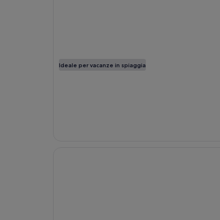
Ideale per vacanze in spiaggia
Apertura in un’altra finestra
GR Solaris Cancun & Spa - All Inclusive