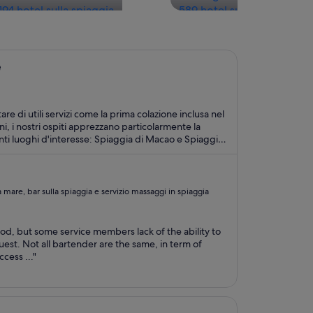
194 hotel sulla spiaggia
589 hotel sulla spiaggia
e
are di utili servizi come la prima colazione inclusa nel
ni, i nostri ospiti apprezzano particolarmente la
a mare, bar sulla spiaggia e servizio massaggi in spiaggia
good, but some service members lack of the ability to
st. Not all bartender are the same, in term of
cess ..."