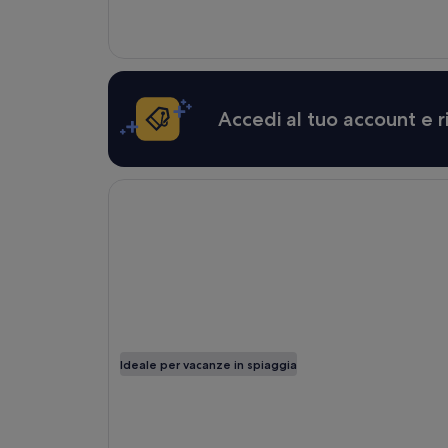
Accedi al tuo account e r
Apertura in un’altra finestra
The Twin Fin Hotel
Ideale per vacanze in spiaggia