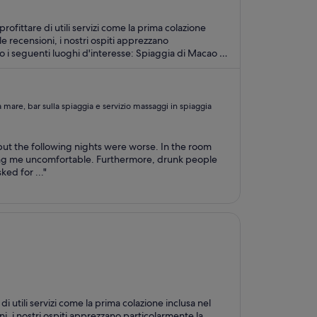
rofittare di utili servizi come la prima colazione
le recensioni, i nostri ospiti apprezzano
a mare, bar sulla spiaggia e servizio massaggi in spiaggia
, but the following nights were worse. In the room
king me uncomfortable. Furthermore, drunk people
ked for ..."
di utili servizi come la prima colazione inclusa nel
ni, i nostri ospiti apprezzano particolarmente la