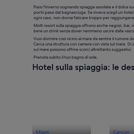
Passi l'inverno sognando spiagge assolate e il dolce suo
pochi passi dal bagnasciuga. Se invece scegli un hotel 
ogni caso, non dovrai faticare troppo per raggiungere il
Molti resort sulla spiaggia offrono anche negozi, bar,
bere un drink senza dover nemmeno uscire dalla vasca. S
Vuoi dormire così vicino al mare da sentire il rumore d
Cerca una struttura con camere con vista sul mare. Di so
sul mare possono offrire scorci altrettanto suggestivi.
Prenota subito il tuo bagno di sole.
Hotel sulla spiaggia: le d
Miami
Cancún