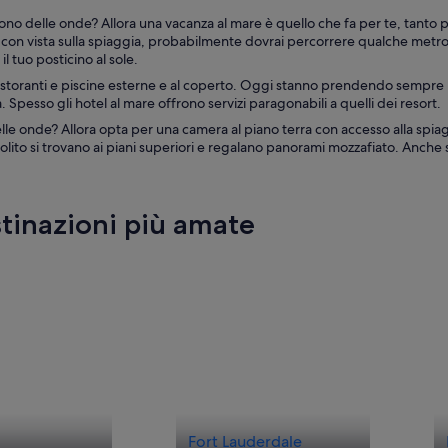
no delle onde? Allora una vacanza al mare è quello che fa per te, tanto pi
con vista sulla spiaggia, probabilmente dovrai percorrere qualche metro in
 tuo posticino al sole.
 ristoranti e piscine esterne e al coperto. Oggi stanno prendendo sempre p
pesso gli hotel al mare offrono servizi paragonabili a quelli dei resort.
elle onde? Allora opta per una camera al piano terra con accesso alla spiag
lito si trovano ai piani superiori e regalano panorami mozzafiato. Anche se 
estinazioni più amate
Fort Lauderdale