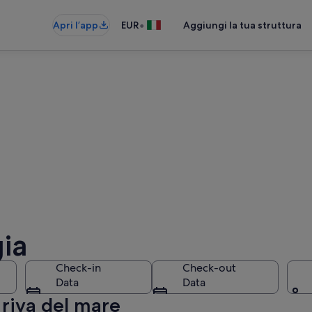
•
Apri l’app
EUR
Aggiungi la tua struttura
gia
Check-in
Check-out
Data
Data
 riva del mare