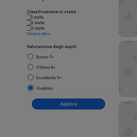
Classificazione in stelle
1 stella
2 stelle
3 stelle
Mostra altro
Servatur
Valutazione degli ospiti
Selezionando
Buono 7+
e
applicando
Ottimo 8+
uno
Eccellente 9+
dei
filtri
Qualsiasi
di
questo
Hotel Gr
Applica
gruppo,
i
risultati
verranno
aggiornati