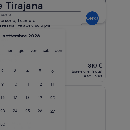
e Tirajana
estinazione: Playa del Ingles
rsone
Cerca
persone, 1 camera
sort & Spa
neras Resort & Spa
settembre 2026
ngles
sioni)
martedì
mercoledì
giovedì
venerdì
sabato
domenica
mer
gio
ven
sab
dom
a, la migliore di
di livello,
Il
310 €
prezzo
2
3
4
5
6
tasse e oneri inclusi
attuale
4 set - 5 set
è
9
10
11
12
13
310 €
16
17
18
19
20
23
24
25
26
27
na passeggiata e
30
navetta gratuita del