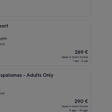
”
sort
ngles
oni)
Il
269 €
prezzo
tasse e oneri inclusi
attuale
1 set - 2 set
è
269 €
 - Adults Only
aspalomas - Adults Only
oni)
Il
290 €
prezzo
tasse e oneri inclusi
attuale
9 ago - 10 ago