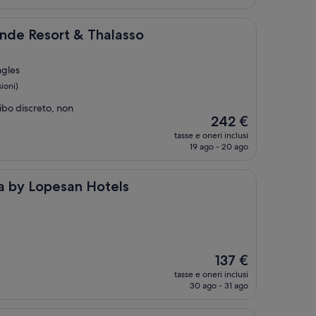
è
290 €
ort & Thalasso
onde Resort & Thalasso
ngles
ioni)
Cibo discreto, non
Il
242 €
prezzo
tasse e oneri inclusi
attuale
19 ago - 20 ago
è
242 €
esan Hotels
a by Lopesan Hotels
Il
137 €
prezzo
tasse e oneri inclusi
attuale
30 ago - 31 ago
è
137 €