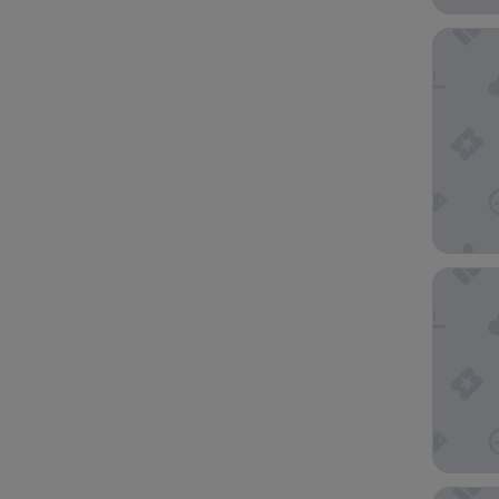
Lopesan 
Abora B
Hotel Ri