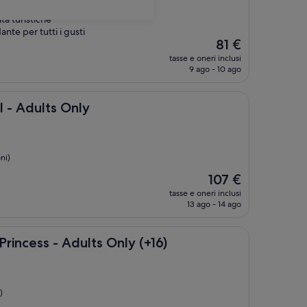
 di linea per
tà turistiche
nte per tutti i gusti
Il
81 €
prezzo
tasse e oneri inclusi
attuale
9 ago - 10 ago
è
81 €
s Only
 - Adults Only
ni)
Il
107 €
prezzo
tasse e oneri inclusi
attuale
13 ago - 14 ago
è
107 €
- Adults Only (+16)
Princess - Adults Only (+16)
)