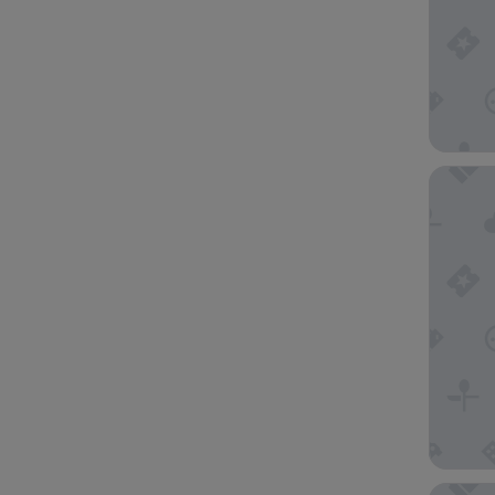
Barceló 
Palm Oa