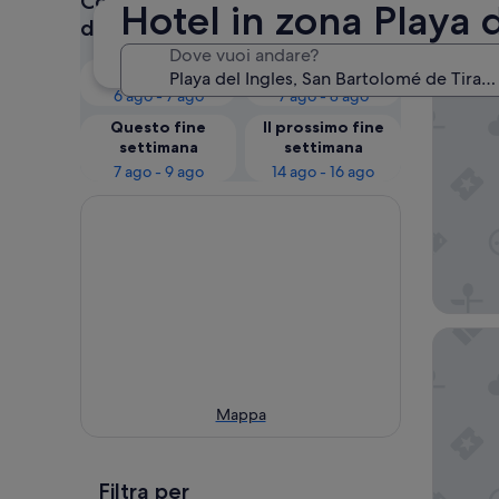
Controlla i prezzi per queste
Hotel in zona Playa 
I no
date
Dove vuoi andare?
Questa sera
Domani
Lopesan
6 ago - 7 ago
7 ago - 8 ago
Questo fine
Il prossimo fine
settimana
settimana
7 ago - 9 ago
14 ago - 16 ago
Servatur
Mappa
Filtra per