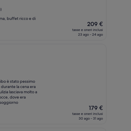
i)
ma, buffet ricco e di
Il
209 €
prezzo
tasse e oneri inclusi
attuale
23 ago - 24 ago
è
209 €
cibo è stato pessimo
e durante la cena era
ulizia lasciava molto a
docce, dove era
 soggiorno
Il
179 €
prezzo
tasse e oneri inclusi
attuale
30 ago - 31 ago
è
179 €