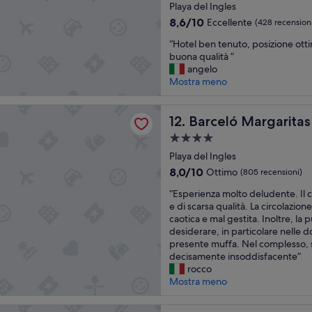
a
Playa del Ingles
e
b
4.0
c
8.6
8,6/10
Eccellente
(428 recension
e
stelle
c
su
n
“
“Hotel ben tenuto, posizione otti
e
10,
e
H
buona qualità ”
z
Eccellente,
c
o
angelo
i
(428
o
t
Mostra meno
o
recensioni)
n
e
n
a
l
a
Margaritas
u
b
Barceló Margaritas
12. Barceló Margaritas
l
t
e
e
o
Struttura
n
.
b
a
t
Playa del Ingles
”
u
4.0
e
8.0
8,0/10
Ottimo
(805 recensioni)
s
n
stelle
su
d
“
u
“Esperienza molto deludente. Il 
10,
i
E
t
e di scarsa qualità. La circolazion
Ottimo,
l
s
o
caotica e mal gestita. Inoltre, la p
(805
i
p
,
desiderare, in particolare nelle 
recensioni)
n
e
p
presente muffa. Nel complesso,
e
r
o
decisamente insoddisfacente”
a
i
s
rocco
p
e
i
Mostra meno
e
n
z
r
z
i
sis Maspalomas