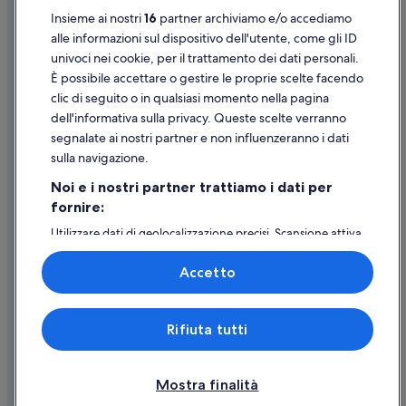
Versailles: Ostelli
Insieme ai nostri
16
partner archiviamo e/o accediamo
Supporto
Versailles: Case galleggianti
alle informazioni sul dispositivo dell'utente, come gli ID
univoci nei cookie, per il trattamento dei dati personali.
Versailles: Appartamenti
Assistenza clienti
È possibile accettare o gestire le proprie scelte facendo
Versailles: Guest house
Contattaci
clic di seguito o in qualsiasi momento nella pagina
Versailles: Residence
dell'informativa sulla privacy. Queste scelte verranno
Come cancellare un volo
segnalate ai nostri partner e non influenzeranno i dati
Versailles: B&B
Come modificare la prenotazione di un hotel o una casa vacanze
sulla navigazione.
Versailles: Ville
Tempistiche per i rimborsi
Noi e i nostri partner trattiamo i dati per
Versailles: Case private in affitto
fornire:
Utilizzare un coupon Expedia
Versailles: Castelli
Utilizzare dati di geolocalizzazione precisi. Scansione attiva
Documenti per i viaggi internazionali
delle caratteristiche del dispositivo ai fini
Versailles: Campeggi
dell’identificazione. Archiviare informazioni su dispositivo
Accetto
e/o accedervi. Pubblicità e contenuti personalizzati,
Versailles: hotel
misurazione delle prestazioni dei contenuti e degli
Stazione di Versailles-Chantiers: hotel nelle vicinanze
annunci, ricerche sul pubblico, sviluppo di servizi.
Expedia, Inc. non è responsabile dei contenuti di siti esterni.
Rifiuta tutti
Elenco dei partner (fornitori)
Parigi: hotel
© 2026 Expedia, Inc., una società di Expedia Group. Tutti i diritti riservati.
Expedia e il logo di Expedia sono marchi registrati o marchi di Expedia,
Versailles: hotel a 3 stelle
Inc.
Mostra finalità
Versailles: hotel a 4 stelle