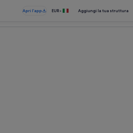
•
Apri l’app
EUR
Aggiungi la tua struttura