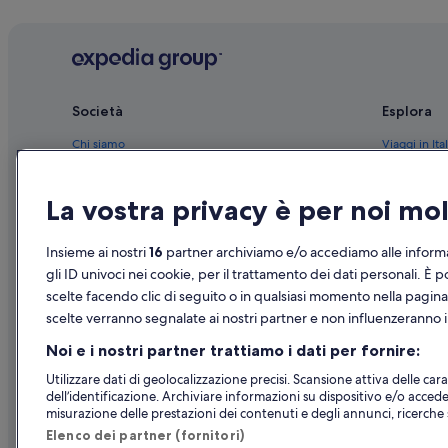
Manchester: B&B
Bishop's Stortford: Appartamenti
Liverpool: B&B
York: B&B
Società
Esplora
Bath: B&B
Chi siamo
Viaggi in Ital
Londra: Affittacamere
Lavora con noi
Hotel in Ital
Londra: Case private in affitto
La vostra privacy è per noi m
Aggiungi la tua struttura
Case vacanze
Londra: Aparthotel
Partnership
Pacchetti vac
Insieme ai nostri
16
partner archiviamo e/o accediamo alle informa
Londra: Appartamenti
Novità e comunicati stampa
Voli domesti
gli ID univoci nei cookie, per il trattamento dei dati personali. È p
Londra: Ostelli
scelte facendo clic di seguito o in qualsiasi momento nella pagina
Pubblicità
Noleggio aut
Londra: Cottage
scelte verranno segnalate ai nostri partner e non influenzeranno i 
Tutte le tipo
Cambridge: B&B
Noi e i nostri partner trattiamo i dati per fornire:
Oxford: Appartamenti
Utilizzare dati di geolocalizzazione precisi. Scansione attiva delle carat
dell’identificazione. Archiviare informazioni su dispositivo e/o accede
Oxford: Case private in affitto
misurazione delle prestazioni dei contenuti e degli annunci, ricerche s
Birmingham: B&B
Elenco dei partner (fornitori)