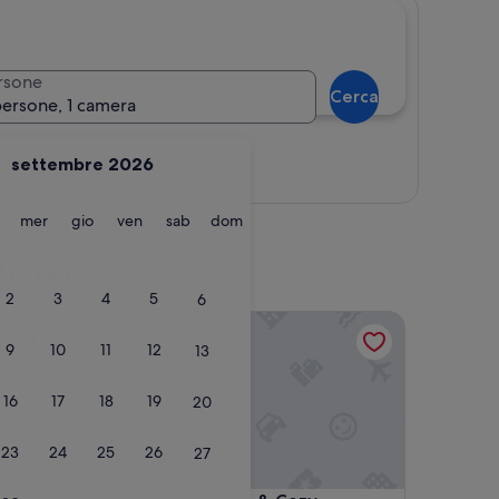
rsone
Cerca
persone, 1 camera
settembre 2026
Mappa
martedì
mercoledì
giovedì
venerdì
sabato
domenica
mer
gio
ven
sab
dom
hilterra
2
3
4
5
6
 & dog Friendly
Somewhere Nice & Cozy
9
10
11
12
13
16
17
18
19
20
23
24
25
26
27