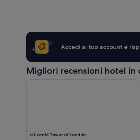
più
basso
trovato
nelle
ultime
24
ore,
per
Accedi al tuo account e risp
un
soggiorno
di
1
Migliori recensioni hotel in 
notte
per
citizenM Tower of London
2
adulti.
Prezzi
e
disponibilità
possono
cambiare.
Potrebbero
essere
previste
citizenM Tower of London
condizioni