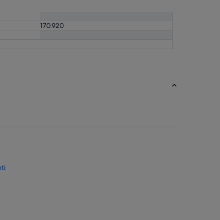
170.920
ti