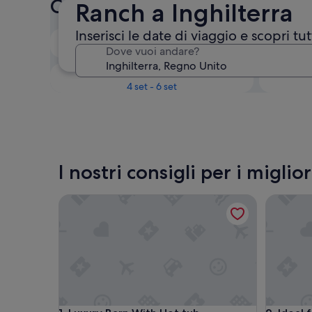
Controlla i prezzi per queste
Ranch a Inghilterra
Inserisci le date di viaggio e scopri tut
Il prossimo fine settimana
Dove vuoi andare?
14 ago - 16 ago
Tra un mese
4 set - 6 set
I nostri consigli per i migli
Luxury Barn With Hot tub
Ideal for