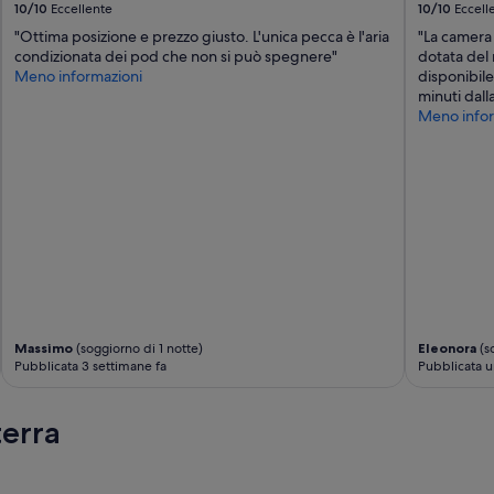
10/10
Eccellente
10/10
Eccell
"Ottima posizione e prezzo giusto. L'unica pecca è l'aria
"La camera 
condizionata dei pod che non si può spegnere"
dotata del 
Meno informazioni
disponibile
minuti dalla
Meno infor
Massimo
(soggiorno di 1 notte)
Eleonora
(so
Pubblicata 3 settimane fa
Pubblicata u
terra