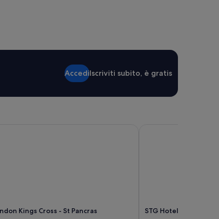
Accedi
Iscriviti subito, è gratis
don Kings Cross - St Pancras
STG Hotel London Oxf
ndon Kings Cross - St Pancras
STG Hotel London Oxf