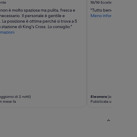
ente
10/10
Eccellente
non è molto spaziosa ma pulita, fresca e
"Tutto bene as usual Xx
necessario. Il personale è gentile e
Meno informazioni
. La posizione è ottima perché si trova a 5
 stazione di King's Cross. Lo consiglio."
mazioni
ggiorno di 2 notti)
Eleonora
(soggiorno di 2 no
n mese fa
Pubblicata un mese fa