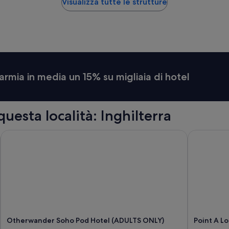
Visualizza tutte le strutture
armia in media un 15% su migliaia di hotel
questa località: Inghilterra
Otherwander Soho Pod Hotel (ADULTS ONLY)
Point A Lon
Otherwander Soho Pod Hotel (ADULTS ONLY)
Point A Lo