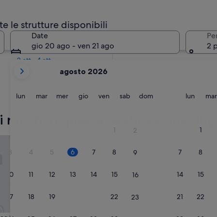
 date
te le strutture disponibili
Tra due settimane
Date
Pe
21 ago - 23 ago
gio 20 ago - ven 21 ago
2 
Tra due mesi
2 ott - 4 ott
i
agosto 2026
mesi
mostrati
al
lunedì
martedì
mercoledì
giovedì
venerdì
sabato
domenica
lunedì
lun
mar
mer
gio
ven
sab
dom
lun
mar
momento
sono
ori ranch in questa destinazione: Ing
August
1
1
2
2026
 Solos Htub Retro Decor Parking Wifi
Stable View Barn - log Burner
e
3
4
5
6
7
8
7
8
9
September
2026.
10
11
12
13
14
15
14
15
16
17
18
19
20
21
22
21
22
23