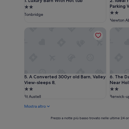
Luxury Barn With Hot tub
Ideal for
1. Luxury Barn With Hot tub
2. Ideal
Parking 
Struttura
Struttura
a
Tonbridge
a
2.0
Newton A
2.0
stelle
A Converted 300yr old Barn, Valley View-sleeps 8
The Dairy
stelle
A Converted 300yr old Barn, Valley View-sleeps 8
The Dairy
5. A Converted 300yr old Barn, Valley
6. The D
View-sleeps 8,
Near Hol
Struttura
Struttura
a
a
St Austell
Berwick-
2.0
2.0
Mostra altro
stelle
stelle
Prezzo
Prezzo a notte più basso trovato nelle ultime 24 or
a
notte