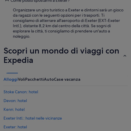
n
Come posso spostarmi a Exeter?
i
i
o
Organizzare un giro turistico a Exeter e dintorni sarà un gioco
c
n
da ragazzi con le seguenti opzioni per i trasporti. Ti
e
e
consigliamo di atterrare all'aeroporto di Exeter (EXT-Exeter
f
e
Intl.), distante 8,2 km dal centro della città. Se sogni di
l
c
esplorare la città, ti consigliamo di prendere un'auto a
u
c
noleggio.
f
e
f
l
y
Scopri un mondo di viaggi con
l
t
e
Expedia
o
n
w
t
e
e
l
,
s
Alloggi
Voli
Pacchetti
Auto
Case vacanza
r
,
i
p
c
Stoke Canon: hotel
l
c
u
Devon: hotel
a
s
d
Kenn: hotel
b
i
a
p
Exeter Intl.: hotel nelle vicinanze
s
r
i
Exeter: hotel
o