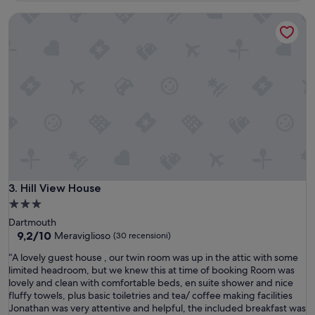
e
g
107 €
a
Hill View House
n
n
a
a
i
n
n
d
g
b
l
e
e
d
s
c
e
o
m
m
o
f
l
y
t
.
o
Hill View House
3. Hill View House
A
b
r
Struttura
e
r
a
Dartmouth
l
i
3.0
9.2
9,2/10
Meraviglioso
(30 recensioni)
l
v
su
stelle
a
e
“
“A lovely guest house , our twin room was up in the attic with some
10,
c
d
A
limited headroom, but we knew this at time of booking Room was
Meraviglioso,
o
l
l
lovely and clean with comfortable beds, en suite shower and nice
(30
n
a
o
fluffy towels, plus basic toiletries and tea/ coffee making facilities
recensioni)
g
t
v
Jonathan was very attentive and helpful, the included breakfast was
i