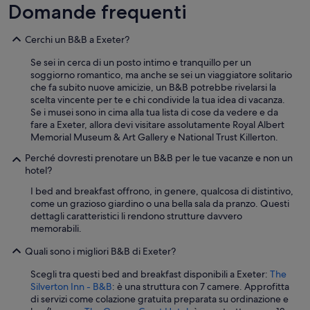
t
Domande frequenti
i
o
o
n
v
d
”
e
Cerchi un B&B a Exeter?
e
l
i
y
Se sei in cerca di un posto intimo e tranquillo per un
c
a
soggiorno romantico, ma anche se sei un viaggiatore solitario
o
n
che fa subito nuove amicizie, un B&B potrebbe rivelarsi la
m
d
scelta vincente per te e chi condivide la tua idea di vacanza.
f
c
Se i musei sono in cima alla tua lista di cose da vedere e da
o
l
fare a Exeter, allora devi visitare assolutamente Royal Albert
r
e
Memorial Museum & Art Gallery e National Trust Killerton.
t
a
n
Perché dovresti prenotare un B&B per le tue vacanze e non un
n
e
hotel?
w
c
i
e
I bed and breakfast offrono, in genere, qualcosa di distintivo,
t
s
come un grazioso giardino o una bella sala da pranzo. Questi
h
s
dettagli caratteristici li rendono strutture davvero
c
a
memorabili.
o
r
m
Quali sono i migliori B&B di Exeter?
i
f
a
o
Scegli tra questi bed and breakfast disponibili a Exeter:
The
n
r
Silverton Inn - B&B
: è una struttura con 7 camere. Approfitta
c
t
di servizi come colazione gratuita preparata su ordinazione e
h
a