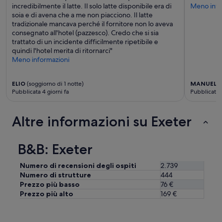
l
d
t
incredibilmente il latte. Il solo latte disponibile era di
Meno info
i
i
”
.
soia e di avena che a me non piacciono. Il latte
s
c
I
tradizionale mancava perché il fornitore non lo aveva
a
o
w
consegnato all'hotel (pazzesco). Credo che si sia
t
m
o
trattato di un incidente difficilmente ripetibile e
t
o
u
quindi l'hotel merita di ritornarci"
i
d
l
Meno informazioni
m
i
d
e
.
d
o
B
ELIO
(soggiorno di 1 notte)
MANUEL
(s
e
f
a
Pubblicata 4 giorni fa
Pubblicata 
f
b
g
i
o
n
n
o
o
Altre informazioni su Exeter
i
k
p
t
i
u
e
n
l
B&B: Exeter
l
g
i
y
R
t
s
Numero di recensioni degli ospiti
2.739
o
o
t
Numero di strutture
444
o
e
a
Prezzo più basso
76 €
m
d
y
w
Prezzo più alto
169 €
o
a
a
t
g
s
a
a
l