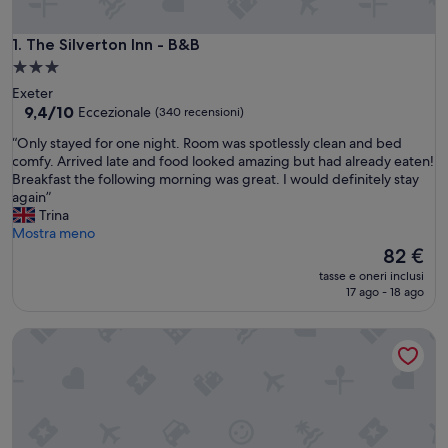
The Silverton Inn - B&B
1. The Silverton Inn - B&B
Struttura
a
Exeter
3.0
9.4
9,4/10
Eccezionale
(340 recensioni)
su
stelle
“
“Only stayed for one night. Room was spotlessly clean and bed
10,
O
comfy. Arrived late and food looked amazing but had already eaten!
Eccezionale,
n
Breakfast the following morning was great. I would definitely stay
(340
l
again”
recensioni)
y
Trina
s
Mostra meno
t
Il
82 €
a
prezzo
tasse e oneri inclusi
y
attuale
17 ago - 18 ago
e
è
d
82 €
The Grange Court Hotel
f
o
r
o
n
e
n