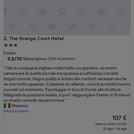
i
g
h
t
.
R
o
The Grange Court Hotel
2. The Grange Court Hotel
o
Struttura
m
a
Exeter
w
3.0
9.2
9,2/10
Meraviglioso
(204 recensioni)
a
su
stelle
s
“
“Villa di campagna inglese molto bella con giardino. La nostra
10,
s
V
camera era di quelle piccole ma spaziosa a sufficienza con letti
Meraviglioso,
p
i
singoli comodi. Bagno pulito e dotato dei comfort necessari anche
(204
o
l
se non molto spazioso. Colazione eccellente, ricca di prodotti freschi
recensioni)
t
l
cucinati sul momento. Parcheggio in loco di fronte alla struttura.
l
a
Malgrado la posizione isolata, si puo' raggiungere Exeter in 15 minuti
e
d
su strade comode da percorrere.”
s
i
Massimo
s
c
Mostra meno
l
a
Il
107 €
y
m
prezzo
c
tasse e oneri inclusi
p
attuale
15 ago - 16 ago
l
a
è