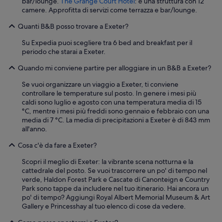
bar/lounge.
The Grange Court Hotel
: è una struttura con 12
e
b
camere. Approfitta di servizi come terrazza e bar/lounge.
s
l
e
e
Quanti B&B posso trovare a Exeter?
n
b
o
Su Expedia puoi scegliere tra 6 bed and breakfast per il
e
n
periodo che starai a Exeter.
d
m
s
o
Quando mi conviene partire per alloggiare in un B&B a Exeter?
,
l
e
t
Se vuoi organizzare un viaggio a Exeter, ti conviene
n
o
controllare le temperature sul posto. In genere i mesi più
s
s
caldi sono luglio e agosto con una temperatura media di 15
u
p
°C, mentre i mesi più freddi sono gennaio e febbraio con una
i
a
media di 7 °C. La media di precipitazioni a Exeter è di 843 mm
t
z
all'anno.
e
i
s
Cosa c'è da fare a Exeter?
o
h
s
o
Scopri il meglio di Exeter: la vibrante scena notturna e la
o
w
cattedrale del posto. Se vuoi trascorrere un po' di tempo nel
.
e
verde, Haldon Forest Park e Cascate di Canonteign e Country
C
r
Park sono tappe da includere nel tuo itinerario. Hai ancora un
o
a
po' di tempo? Aggiungi Royal Albert Memorial Museum & Art
l
n
Gallery e Princesshay al tuo elenco di cose da vedere.
a
d
z