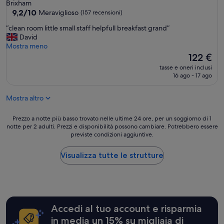
a
a
Brixham
w
i
2.0
9.2
d
9,2/10
Meraviglioso
(157 recensioni)
a
q
su
a
stelle
s
u
“
“clean room little small staff helpfull breakfast grand”
10,
l
u
e
c
David
Meraviglioso,
r
p
l
l
Mostra meno
(157
e
i
l
e
Il
122 €
recensioni)
a
n
e
a
prezzo
d
t
tasse e oneri inclusi
p
n
attuale
y
16 ago - 17 ago
h
i
r
è
e
e
c
o
122 €
a
a
c
Mostra altro
o
t
t
o
m
e
t
l
l
Prezzo
Prezzo a notte più basso trovato nelle ultime 24 ore, per un soggiorno di 1
n
i
e
i
notte per 2 adulti. Prezzi e disponibilità possono cambiare. Potrebbero essere
a
!
c
m
previste condizioni aggiuntive.
t
notte
B
w
a
t
più
r
i
s
l
basso
Visualizza tutte le strutture
e
t
p
e
trovato
a
h
a
s
nelle
k
s
z
m
ultime
f
o
i
a
24
a
m
o
l
ore,
s
e
s
Accedi al tuo account e risparmia
l
per
t
l
a
s
un
t
in media un 15% su migliaia di
i