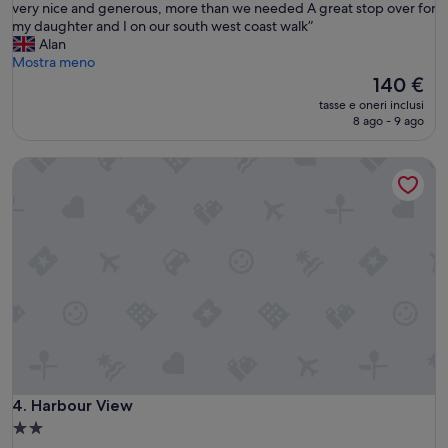
e
e
very nice and generous, more than we needed A great stop over for
a
a
l
my daughter and I on our south west coast walk”
r
n
y
Alan
d
d
g
Mostra meno
i
f
u
Il
140 €
n
o
e
prezzo
o
tasse e oneri inclusi
o
s
attuale
8 ago - 9 ago
.
d
t
è
L
l
h
140 €
a
Harbour View
o
o
n
o
u
o
k
s
s
e
e
t
d
,
r
a
o
a
m
u
c
a
r
a
z
t
m
i
w
e
n
i
r
g
n
a
b
r
e
u
o
Harbour View
4. Harbour View
r
t
o
a
Struttura
h
m
d