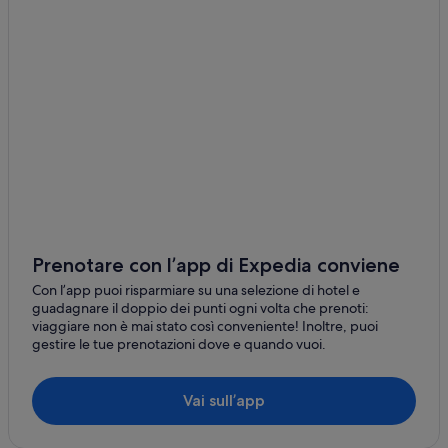
Teasdale: hotel
n
o
Lyman: hotel
p
r
Grover: hotel
i
Torrey: hotel
m
a
Salina-Gunnison: hotel nelle vicinanze
s
e
Meadow: hotel
n
Beaver: hotel
z
a
Monroe: hotel
f
a
Koosharem: hotel
r
Prenotare con l’app di Expedia conviene
Bottega Artigiana Blacksmith Shop: hotel nelle vicinanze
c
Con l’app puoi risparmiare su una selezione di hotel e
i
Holden: hotel
guadagnare il doppio dei punti ogni volta che prenoti:
p
viaggiare non è mai stato così conveniente! Inoltre, puoi
a
Delta: hotel
gestire le tue prenotazioni dove e quando vuoi.
g
Panguitch: hotel
a
r
Hatton: hotel
Vai sull’app
e
n
Salina: hotel
i