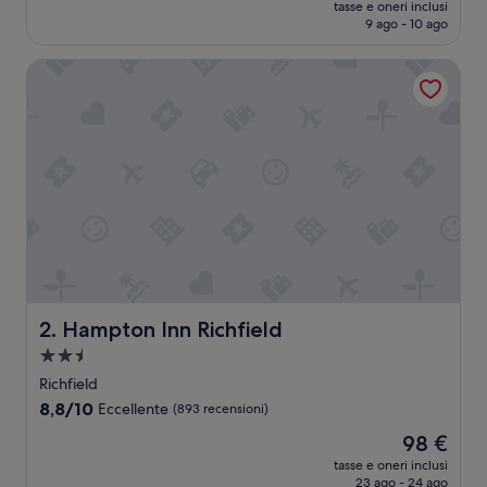
prezzo
Eccellente,
tasse e oneri inclusi
attuale
9 ago - 10 ago
(1.004
è
recensioni)
87 €
Hampton Inn Richfield
Hampton Inn Richfield
2. Hampton Inn Richfield
Struttura
a
Richfield
2.5
8.8
8,8/10
Eccellente
(893 recensioni)
stelle
su
Il
98 €
10,
prezzo
Eccellente,
tasse e oneri inclusi
attuale
23 ago - 24 ago
(893