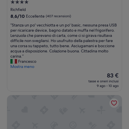
i
Struttura
c
a
Richfield
e
4.0
8.6
8,6/10
Eccellente
(407 recensioni)
w
stelle
su
a
“
“Stanza un po' vecchiotta e un po' basic, nessuna presa USB
10,
s
S
per ricaricare device, bagno datato e muffa nel frigorifero.
Eccellente,
e
t
Lenzuola che parevano di carta, come ci si girava risultava
(407
x
a
difficile non svegliarsi. Ho usufruito della palestra per fare
recensioni)
c
n
una corsa su tappeto, tutto bene. Asciugamani e boccione
e
z
acqua a disposizione. Colazione buona. Cittadina molto
p
a
carina.”
t
u
Francesco
i
n
Mostra meno
o
p
n
Il
83 €
o
a
prezzo
tasse e oneri inclusi
'
l
attuale
9 ago - 10 ago
v
a
è
e
n
83 €
Super 8 by Wyndham Richfield UT
c
d
c
t
h
h
i
e
o
f
t
a
t