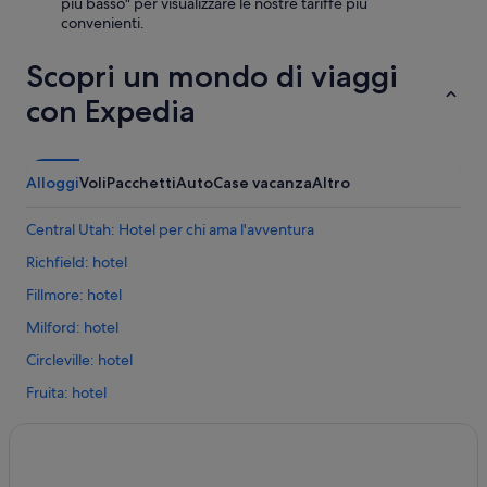
c
più basso" per visualizzare le nostre tariffe più
h
convenienti.
e
a
Scopri un mondo di viaggi
v
e
con Expedia
v
a
m
o
Alloggi
Voli
Pacchetti
Auto
Case vacanza
Altro
p
r
Central Utah: Hotel per chi ama l'avventura
e
n
Richfield: hotel
o
Fillmore: hotel
t
a
Milford: hotel
t
o
Circleville: hotel
i
Fruita: hotel
l
g
Loa: hotel
i
o
Scipio: hotel
r