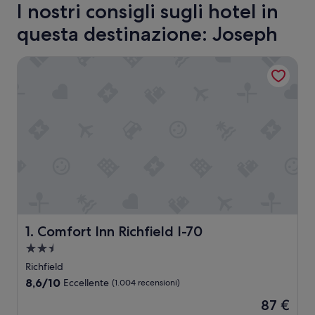
I nostri consigli sugli hotel in
questa destinazione: Joseph
Comfort Inn Richfield I-70
Comfort Inn Richfield I-70
1. Comfort Inn Richfield I-70
Struttura
a
Richfield
2.5
8.6
8,6/10
Eccellente
(1.004 recensioni)
stelle
su
Il
87 €
10,