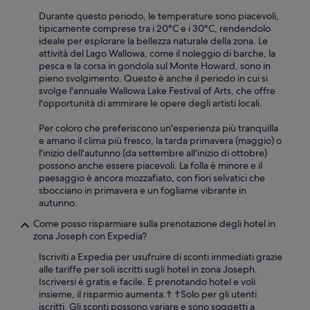
p
Durante questo periodo, le temperature sono piacevoli,
t
tipicamente comprese tra i 20°C e i 30°C, rendendolo
i
ideale per esplorare la bellezza naturale della zona. Le
o
attività del Lago Wallowa, come il noleggio di barche, la
n
pesca e la corsa in gondola sul Monte Howard, sono in
e
pieno svolgimento. Questo è anche il periodo in cui si
l
svolge l'annuale Wallowa Lake Festival of Arts, che offre
e
l'opportunità di ammirare le opere degli artisti locali.
i
c
Per coloro che preferiscono un'esperienza più tranquilla
i
e amano il clima più fresco, la tarda primavera (maggio) o
h
l'inizio dell'autunno (da settembre all'inizio di ottobre)
a
possono anche essere piacevoli. La folla è minore e il
d
paesaggio è ancora mozzafiato, con fiori selvatici che
e
sbocciano in primavera e un fogliame vibrante in
t
autunno.
t
o
Come posso risparmiare sulla prenotazione degli hotel in
c
zona Joseph con Expedia?
h
Iscriviti a Expedia per usufruire di sconti immediati grazie
e
alle tariffe per soli iscritti sugli hotel in zona Joseph.
l
Iscriversi è gratis e facile. E prenotando hotel e voli
o
insieme, il risparmio aumenta.† †Solo per gli utenti
r
iscritti. Gli sconti possono variare e sono soggetti a