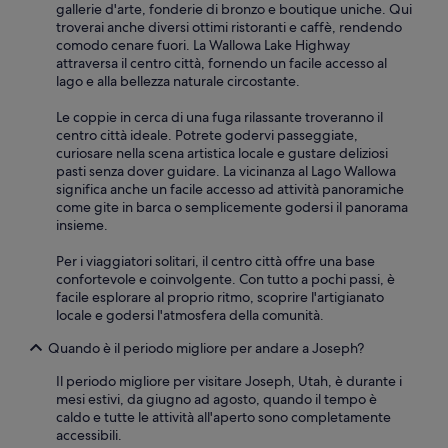
gallerie d'arte, fonderie di bronzo e boutique uniche. Qui
z
troverai anche diversi ottimi ristoranti e caffè, rendendo
i
comodo cenare fuori. La Wallowa Lake Highway
o
attraversa il centro città, fornendo un facile accesso al
n
lago e alla bellezza naturale circostante.
e
a
Le coppie in cerca di una fuga rilassante troveranno il
l
centro città ideale. Potrete godervi passeggiate,
l
curiosare nella scena artistica locale e gustare deliziosi
a
pasti senza dover guidare. La vicinanza al Lago Wallowa
s
significa anche un facile accesso ad attività panoramiche
i
come gite in barca o semplicemente godersi il panorama
g
insieme.
n
o
Per i viaggiatori solitari, il centro città offre una base
r
confortevole e coinvolgente. Con tutto a pochi passi, è
a
facile esplorare al proprio ritmo, scoprire l'artigianato
d
locale e godersi l'atmosfera della comunità.
e
l
Quando è il periodo migliore per andare a Joseph?
l
a
Il periodo migliore per visitare Joseph, Utah, è durante i
r
mesi estivi, da giugno ad agosto, quando il tempo è
e
caldo e tutte le attività all'aperto sono completamente
c
accessibili.
e