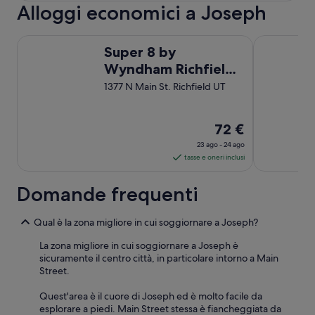
d
Alloggi economici a Joseph
p
r
o
o
.
Super 8 by Wyndham Richfield UT
Quality Inn R
o
A
Super 8 by
m
b
Wyndham Richfield
s
b
w
UT
i
1377 N Main St. Richfield UT
i
a
t
m
h
o
Il
72 €
c
s
prezzo
o
23 ago - 24 ago
p
è
m
tasse e oneri inclusi
i
f
72 €
e
y
a
g
Domande frequenti
b
a
notte
e
t
nel
d
Qual è la zona migliore in cui soggiornare a Joseph?
o
periodo
s
l
23
.
La zona migliore in cui soggiornare a Joseph è
a
”
sicuramente il centro città, in particolare intorno a Main
ago
s
Street.
-
i
t
24
Quest'area è il cuore di Joseph ed è molto facile da
u
ago
esplorare a piedi. Main Street stessa è fiancheggiata da
a