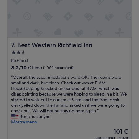
a
s
g
t
n
o
o
t
d
h
a
e
t
p
a
e
Best Western Richfield Inn
7. Best Western Richfield Inn
t
a
o
Struttura
c
e
a
e
Richfield
m
f
2.5
8.2
8,2/10
u
Ottimo
(1.002 recensioni)
u
stelle
su
f
l
“
“Overall, the accommodations were OK. The rooms were
10,
f
l
O
small and dark, but clean. Check out was at 11 AM.
Ottimo,
a
o
v
Housekeeping knocked on our door at 8 AM, which was
(1.002
n
b
e
disappointing because we were hoping to sleep in a bit. We
recensioni)
e
b
r
started to walk out to our car at 9 am, and the front desk
l
y
a
clerk yelled down the hall and asked us if we were going to
f
w
l
check out. We will not be staying here again.”
r
h
l
Ben and Janyne
i
e
,
Mostra meno
g
r
t
o
Il
101 €
e
h
r
prezzo
y
tasse e oneri inclusi
e