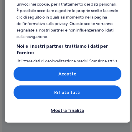
Supporto
e
univoci nei cookie, per il trattamento dei dati personali.
l
È possibile accettare o gestire le proprie scelte facendo
Assistenza clienti
l
clic di seguito o in qualsiasi momento nella pagina
a
Contattaci
dell'informativa sulla privacy. Queste scelte verranno
n
o
Come cancellare un volo
segnalate ai nostri partner e non influenzeranno i dati
t
sulla navigazione.
Come modificare la prenotazione di un hotel o una casa vacanze
t
e
Noi e i nostri partner trattiamo i dati per
Tempistiche per i rimborsi
,
fornire:
m
Utilizzare un coupon Expedia
Utilizzare dati di geolocalizzazione precisi. Scansione attiva
a
delle caratteristiche del dispositivo ai fini
l
Documenti per i viaggi internazionali
dell’identificazione. Archiviare informazioni su dispositivo
a
Accetto
e/o accedervi. Pubblicità e contenuti personalizzati,
p
misurazione delle prestazioni dei contenuti e degli
r
annunci, ricerche sul pubblico, sviluppo di servizi.
o
Rifiuta tutti
Elenco dei partner (fornitori)
p
Expedia, Inc. non è responsabile dei contenuti di siti esterni.
r
© 2026 Expedia, Inc., una società di Expedia Group. Tutti i diritti riservati.
i
Expedia e il logo di Expedia sono marchi registrati o marchi di Expedia,
Inc.
e
Mostra finalità
t
a
r
i