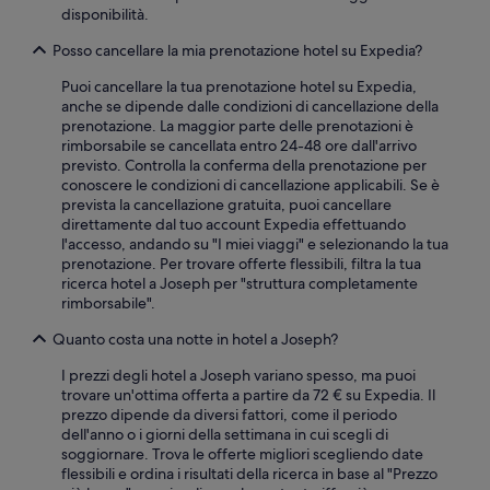
o
disponibilità.
n
o
Posso cancellare la mia prenotazione hotel su Expedia?
n
p
Puoi cancellare la tua prenotazione hotel su Expedia,
o
anche se dipende dalle condizioni di cancellazione della
t
prenotazione. La maggior parte delle prenotazioni è
e
rimborsabile se cancellata entro 24-48 ore dall'arrivo
v
previsto. Controlla la conferma della prenotazione per
a
conoscere le condizioni di cancellazione applicabili. Se è
n
prevista la cancellazione gratuita, puoi cancellare
o
direttamente dal tuo account Expedia effettuando
d
l'accesso, andando su "I miei viaggi" e selezionando la tua
a
prenotazione. Per trovare offerte flessibili, filtra la tua
r
ricerca hotel a Joseph per "struttura completamente
c
rimborsabile".
i
l
Quanto costa una notte in hotel a Joseph?
a
s
I prezzi degli hotel a Joseph variano spesso, ma puoi
t
trovare un'ottima offerta a partire da 72 € su Expedia. Il
a
prezzo dipende da diversi fattori, come il periodo
n
dell'anno o i giorni della settimana in cui scegli di
z
soggiornare. Trova le offerte migliori scegliendo date
a
flessibili e ordina i risultati della ricerca in base al "Prezzo