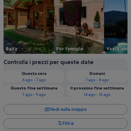
Baita
Per famiglie
Vasca idr
Controlla i prezzi per queste date
Questa sera
Domani
6 ago - 7 ago
7 ago - 8 ago
Questo fine settimana
Il prossimo fine settimana
7 ago - 9 ago
14 ago - 16 ago
Vedi sulla mappa
Filtra