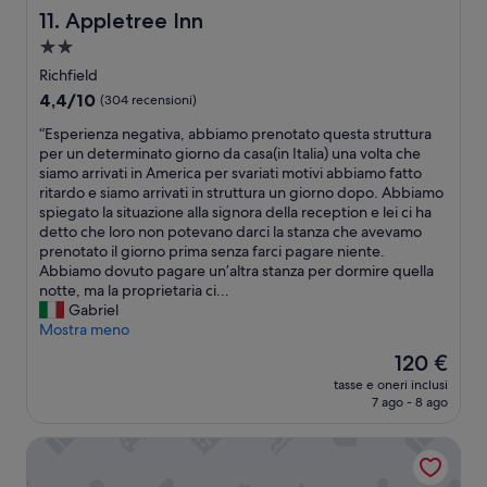
j
o
t
i
e
Appletree Inn
11. Appletree Inn
o
r
r
c
w
y
a
Struttura
a
h
s
i
t
a
p
w
o
Richfield
n
8
e
e
2.0
f
4.4
4,4/10
(304 recensioni)
g
A
r
f
t
stelle
su
i
M
f
i
w
“
“Esperienza negativa, abbiamo prenotato questa struttura
10,
t
,
a
l
a
E
per un determinato giorno da casa(in Italia) una volta che
(304
w
w
r
l
r
s
siamo arrivati in America per svariati motivi abbiamo fatto
recensioni)
h
h
e
e
e
p
ritardo e siamo arrivati in struttura un giorno dopo. Abbiamo
i
i
u
d
w
e
spiegato la situazione alla signora della reception e lei ci ha
l
c
n
u
i
r
detto che loro non potevano darci la stanza che avevamo
e
h
a
p
l
i
prenotato il giorno prima senza farci pagare niente.
w
w
c
w
l
e
Abbiamo dovuto pagare un’altra stanza per dormire quella
e
a
o
i
s
n
notte, ma la proprietaria ci...
s
s
r
t
t
z
Gabriel
h
d
s
h
a
a
Mostra meno
a
i
a
g
r
n
r
s
Il
120 €
s
o
t
e
e
a
prezzo
u
o
tasse e oneri inclusi
w
g
d
p
attuale
7 ago - 8 ago
t
d
o
a
t
p
è
a
i
r
t
i
o
120 €
p
e
ATV & UTV Parking: Spacious Home in Richfield!
k
i
m
i
p
s
i
v
e
n
e
.
n
a