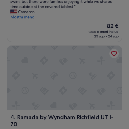
a
swim, but there were families enjoying it while we shared
s
time outside at the covered tables).”
a
Cameron
d
Mostra meno
e
Il
82 €
l
prezzo
tasse e oneri inclusi
i
attuale
23 ago - 24 ago
g
è
h
82 €
Ramada by Wyndham Richfield UT I-70
t
f
u
l
s
t
a
y
.
T
h
e
s
e
Ramada by Wyndham Richfield UT I-70
4. Ramada by Wyndham Richfield UT I-
r
70
v