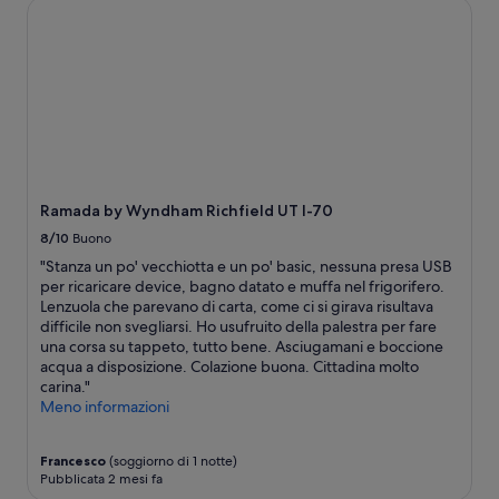
b
Ramada by Wyndham Richfield UT I-70
y
previste
v
e
a
condizioni
a
s
n
aggiuntive.
t
t
d
i
a
h
i
y
e
n
i
l
s
n
p
t
g
f
r
h
u
u
e
l
Ramada by Wyndham Richfield UT I-70
t
r
s
t
8/10
Buono
e
t
u
a
a
"Stanza un po' vecchiotta e un po' basic, nessuna presa USB
r
g
f
per ricaricare device, bagno datato e muffa nel frigorifero.
a
a
f
Lenzuola che parevano di carta, come ci si girava risultava
u
i
.
difficile non svegliarsi. Ho usufruito della palestra per fare
n
n
R
una corsa su tappeto, tutto bene. Asciugamani e boccione
g
.
e
acqua a disposizione. Colazione buona. Cittadina molto
i
”
n
carina."
o
o
Meno informazioni
r
v
n
a
o
Francesco
(soggiorno di 1 notte)
t
d
Pubblicata 2 mesi fa
e
o