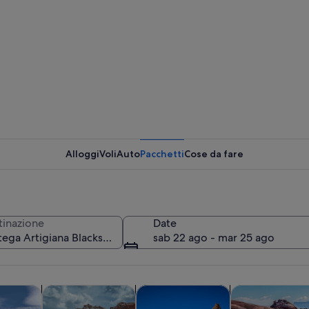
Un labora
Alloggi
Voli
Auto
Pacchetti
Cose da fare
Un rustic
tinazione
Date
sab 22 ago - mar 25 ago
 in legno con un cancello in metallo, circondato da vegetazione desertica e u
Apertura in una nuova scheda
Apertura in una nuova scheda
Apertu
ti e avventure all’aperto
Tour e gite di un giorno
Tour privati e personalizzati
Natura e fauna s