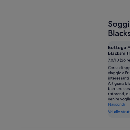
Soggi
Black
Bottega A
Blacksmit
7.8/10 (26 r
Cerca di app
viaggio a Fr
interessanti
Artigiana Bl
barriere cora
ristoranti, q
venire voglia
Nascondi
Vai alle stru