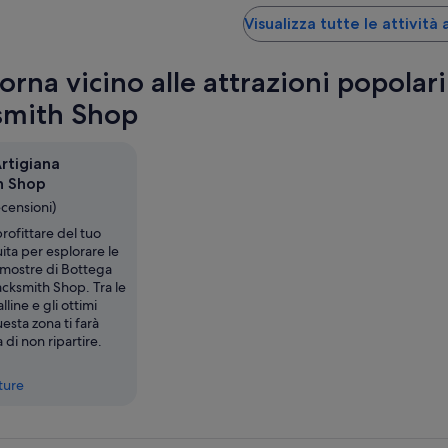
Visualizza tutte le attività
orna vicino alle attrazioni popolar
smith Shop
rtigiana
h Shop
ecensioni)
rofittare del tuo
uita per esplorare le
 mostre di Bottega
acksmith Shop. Tra le
lline e gli ottimi
uesta zona ti farà
 di non ripartire.
tture