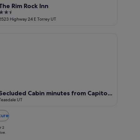
The Rim Rock Inn
2.5
out
2523 Highway 24 E Torrey UT
of
5
cluded Cabin minutes from Capitol Reef National Park with A
Secluded Cabin minutes from Capitol
Reef National Park with AC
Teasdale UT
ture
r 2
ive.