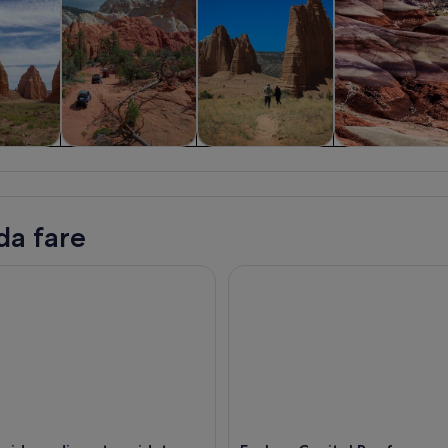
enti e
Tour e gite di un
Tour privati e
Natura e faun
ture
giorno
personalizzati
selvatica
erto
da fare
ida audio autoguidato a Capitol Reef
Esplora Capitol Reef con un t