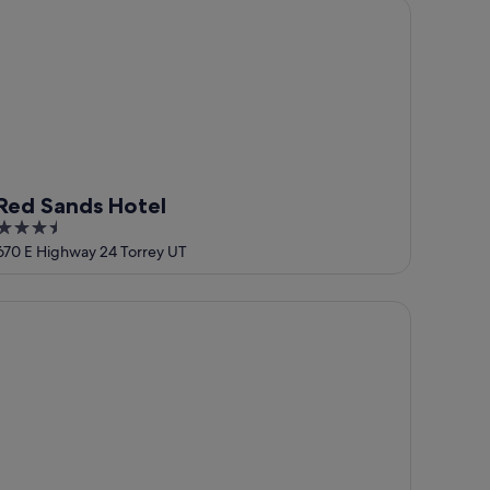
d Sands Hotel
Red Sands Hotel
3.5
out
670 E Highway 24 Torrey UT
of
5
e Rim Rock Inn