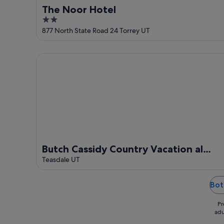
The Noor Hotel
2
out
877 North State Road 24 Torrey UT
of
5
Butch Cassidy Country Vacation al Capitol Reef Nati
Butch Cassidy Country Vacation al
Capitol Reef National Park
Teasdale UT
Bot
Pr
adu