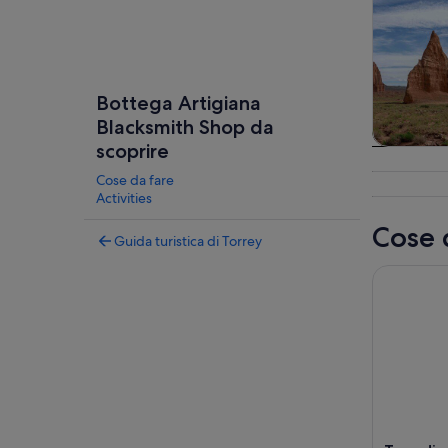
Bottega Artigiana
Blacksmith Shop da
scoprire
Divertim
avven
Cose da fare
Activities
all’ap
Cose 
Guida turistica di Torrey
Tour di gu