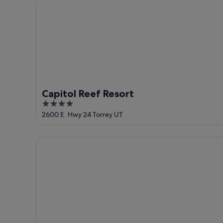
Capitol Reef Resort
ago
-
7
9
ago
ago
-
9
ago
Capitol Reef Resort
4
out
2600 E. Hwy 24 Torrey UT
of
5
The Noor Hotel