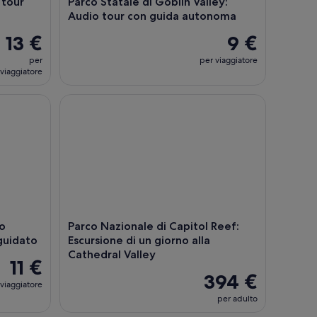
 tour
Parco Statale di Goblin Valley:
Audio tour con guida autonoma
13 €
9 €
per
per viaggiatore
viaggiatore
 panoramico Byway 12 autoguidato
Parco Nazionale di Capitol Reef: Escursione di un g
io
Parco Nazionale di Capitol Reef:
guidato
Escursione di un giorno alla
Cathedral Valley
11 €
394 €
viaggiatore
per adulto