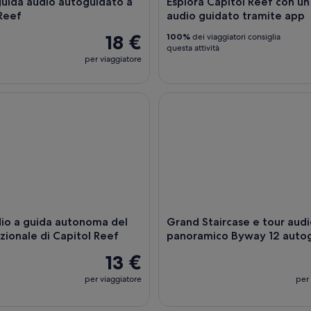
guida audio autoguidato a
Esplora Capitol Reef con un
Reef
audio guidato tramite app
18 €
100%
dei viaggiatori consiglia
questa attività
per viaggiatore
 a guida autonoma del Parco nazionale di Capitol Reef
Grand Staircase e tour audio
io a guida autonoma del
Grand Staircase e tour aud
zionale di Capitol Reef
panoramico Byway 12 auto
13 €
per viaggiatore
per 