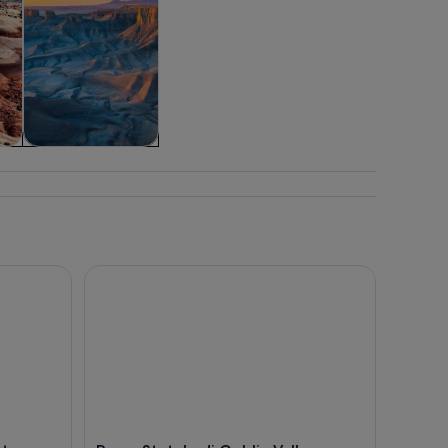
a
Matrimoni e lune
di miele
our audio guidato tramite app
Parco Statale di Goblin Valley: Audio tour con gu