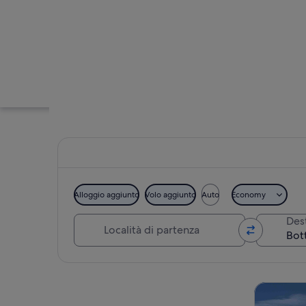
Alloggio aggiunto
Volo aggiunto
Auto
Economy
Località di partenza
Des
Un edificio rustico
Guarda la mappa
Divertimen