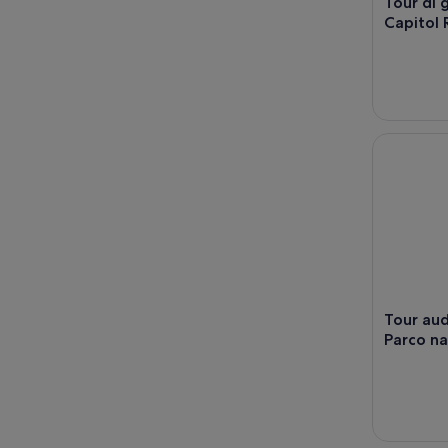
Tour di 
Capitol 
Tour audio
Tour aud
Parco na