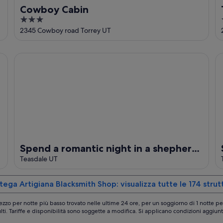
Cowboy Cabin
3
out
2345 Cowboy road Torrey UT
of
5
onal Park
Spend a romantic night in a shepherds camp wagon
Se
Spend a romantic night in a shepherds
camp wagon
Teasdale UT
tega Artigiana Blacksmith Shop: visualizza tutte le 174 strut
ezzo per notte più basso trovato nelle ultime 24 ore, per un soggiorno di 1 notte pe
lti. Tariffe e disponibilità sono soggette a modifica. Si applicano condizioni aggiunt