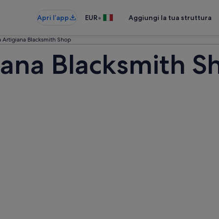
•
Apri l’app
EUR
Aggiungi la tua struttura
 Artigiana Blacksmith Shop
iana Blacksmith S