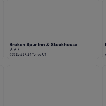
Broken Spur Inn & Steakhouse
Re
Broken Spur Inn & Steakhouse
2.5
out
955 East SR-24 Torrey UT
of
5
Cowboy Cabin
Th