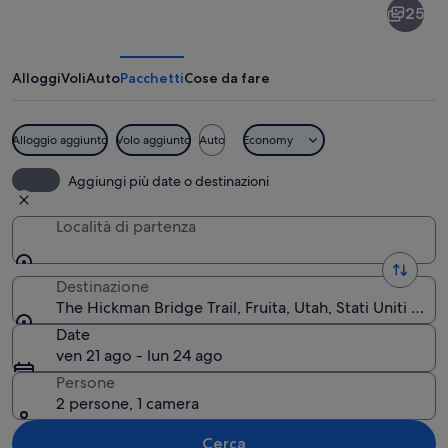
25
Hickman
Bridge
Trail
Alloggi
Voli
Auto
Pacchetti
Cose da fare
Alloggio aggiunto
Volo aggiunto
Auto
Economy
Una formazione rocciosa caratterizzat
Aggiungi più date o destinazioni
Località di partenza
Destinazione
The Hickman Bridge Trail, Fruita, Utah, Stati Uniti d'Am
Date
ven 21 ago - lun 24 ago
Persone
2 persone, 1 camera
Cerca