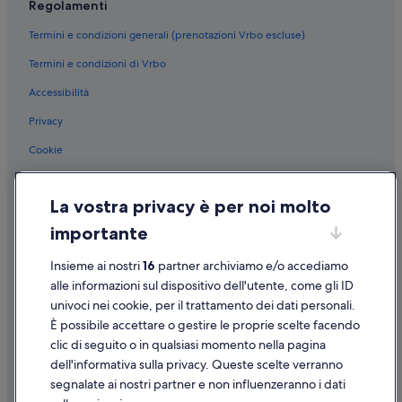
Regolamenti
Termini e condizioni generali (prenotazioni Vrbo escluse)
Termini e condizioni di Vrbo
Accessibilità
Privacy
Cookie
Condizioni per l'utilizzo
La vostra privacy è per noi molto
Informazioni legali/Contatti
importante
Linee guida sui contenuti e segnalazione dei contenuti
Insieme ai nostri
16
partner archiviamo e/o accediamo
Supporto
alle informazioni sul dispositivo dell'utente, come gli ID
univoci nei cookie, per il trattamento dei dati personali.
Assistenza clienti
È possibile accettare o gestire le proprie scelte facendo
Contattaci
clic di seguito o in qualsiasi momento nella pagina
dell'informativa sulla privacy. Queste scelte verranno
Come cancellare un volo
segnalate ai nostri partner e non influenzeranno i dati
Come modificare la prenotazione di un hotel o una casa vacanze