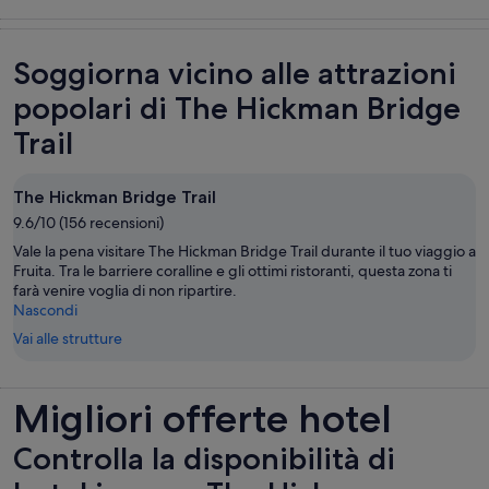
Divertimenti e
Tour e gite di
Tour privati e
Natura e fauna
avventure
un giorno
personalizzati
selvatica
all’aperto
Soggiorna vicino alle attrazioni
popolari di The Hickman Bridge
Trail
The Hickman Bridge Trail
9.6/10 (156 recensioni)
Vale la pena visitare The Hickman Bridge Trail durante il tuo viaggio a
Fruita. Tra le barriere coralline e gli ottimi ristoranti, questa zona ti
farà venire voglia di non ripartire.
Nascondi
Vai alle strutture
Migliori offerte hotel
Controlla la disponibilità di