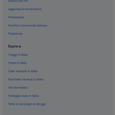
Lavora con noi
Monroe: hotel
Aggiungi la tua struttura
Koosharem: hotel
Partnership
Ferron: hotel
Novità e comunicati stampa
Bottega Artigiana Blacksmith Shop: hotel nelle vicinanze
Pubblicità
Hite: hotel
Ticaboo: hotel
Esplora
Hanksville: hotel
Viaggi in Italia
Escalante: hotel
Hotel in Italia
Salina: hotel
Case vacanze in Italia
Joseph: hotel
Pacchetti vacanza in Italia
Bicknell: hotel
Voli domestici
Marysvale: hotel
Noleggio auto in Italia
Ferron: Case private in affitto
Tutte le tipologie di alloggi
Caineville: Motel