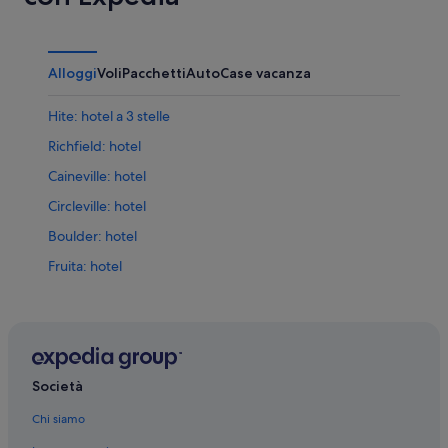
Alloggi
Voli
Pacchetti
Auto
Case vacanza
Hite: hotel a 3 stelle
Richfield: hotel
Caineville: hotel
Circleville: hotel
Boulder: hotel
Fruita: hotel
Loa: hotel
Teasdale: hotel
Lyman: hotel
Grover: hotel
Società
Torrey: hotel
Chi siamo
Goblin Valley State Park: hotel nelle vicinanze