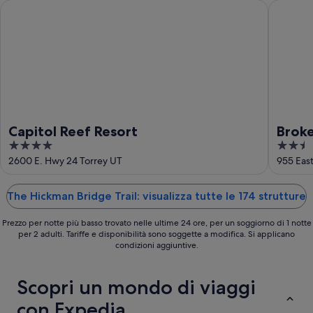
ago
-
Capitol Reef Resort
Broken S
9
ago
Capitol Reef Resort
Broke
4
2.5
out
out
2600 E. Hwy 24 Torrey UT
955 Eas
of
of
5
5
The Hickman Bridge Trail: visualizza tutte le 174 strutture
Prezzo per notte più basso trovato nelle ultime 24 ore, per un soggiorno di 1 notte
per 2 adulti. Tariffe e disponibilità sono soggette a modifica. Si applicano
condizioni aggiuntive.
Scopri un mondo di viaggi
con Expedia