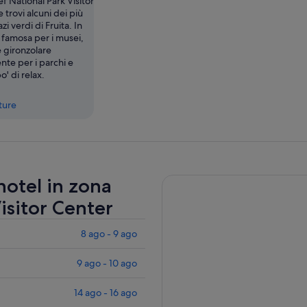
ef National Park Visitor
 trovi alcuni dei più
zi verdi di Fruita. In
 famosa per i musei,
 gironzolare
nte per i parchi e
o' di relax.
tture
 hotel in zona
isitor Center
8 ago - 9 ago
9 ago - 10 ago
14 ago - 16 ago