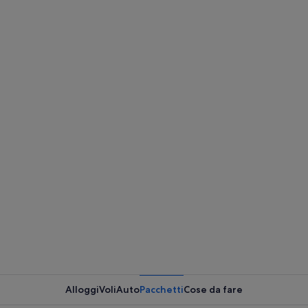
Alloggi
Voli
Auto
Pacchetti
Cose da fare