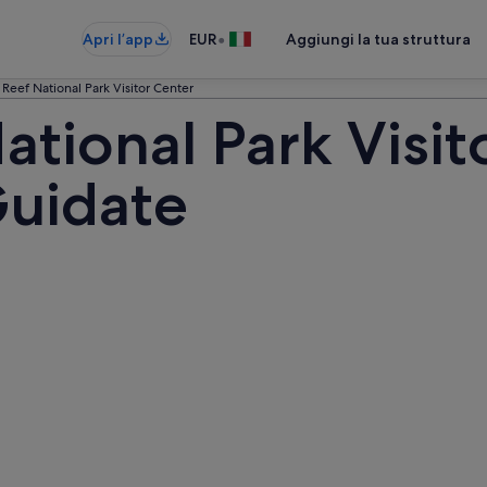
•
Apri l’app
EUR
Aggiungi la tua struttura
 Reef National Park Visitor Center
ational Park Visit
Guidate