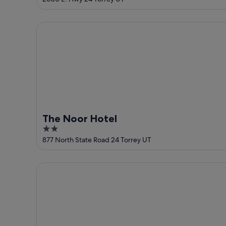
of
5
The Noor Hotel
The Noor Hotel
2
out
877 North State Road 24 Torrey UT
of
5
Butch Cassidy Country Vacation al Capitol Reef Nati