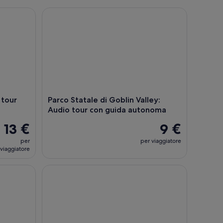
our audio guidato tramite app
Parco Statale di Goblin Valley: Audio tour con gu
 tour
Parco Statale di Goblin Valley:
Audio tour con guida autonoma
13 €
9 €
per
per viaggiatore
viaggiatore
 panoramico Byway 12 autoguidato
Parco Nazionale di Capitol Reef: Escursione di un g