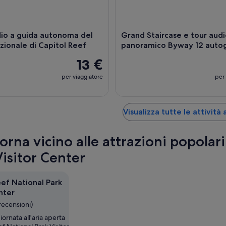
io a guida autonoma del
Grand Staircase e tour aud
zionale di Capitol Reef
panoramico Byway 12 auto
13 €
per viaggiatore
per 
Visualizza tutte le attività
orna vicino alle attrazioni popolari
Visitor Center
eef National Park
nter
recensioni)
iornata all'aria aperta