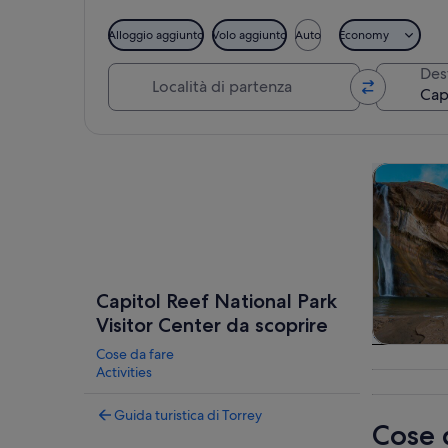
Alloggio aggiunto
Volo aggiunto
Auto
Economy
Località di partenza
Des
Guarda la mappa
Tour e git
Capitol Reef National Park
Visitor Center da scoprire
Cose da fare
Tour e gi
Activities
gio
Guida turistica di Torrey
Cose 