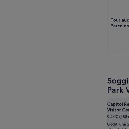
Tour aud
Parco na
Soggi
Park 
Capitol R
Visitor Ce
9.4/10 (588 
Goditi una g