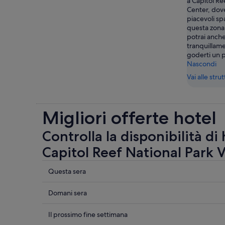
a Capitol Re
Center, dove
piacevoli spa
questa zona
potrai anche
tranquillame
goderti un p
Nascondi
Vai alle stru
Migliori offerte hotel
Controlla la disponibilità di
Capitol Reef National Park V
Controlla
Questa sera
i
prezzi
Controlla
Domani sera
vicino
i
a
prezzi
Controlla
Il prossimo fine settimana
Capitol
vicino