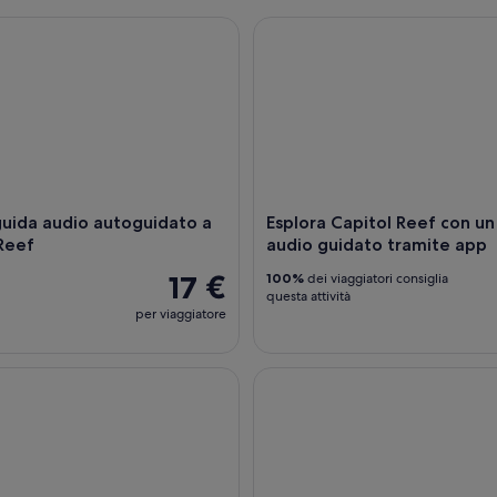
ida audio autoguidato a Capitol Reef
Esplora Capitol Reef con un t
guida audio autoguidato a
Esplora Capitol Reef con un
Reef
audio guidato tramite app
17 €
100%
dei viaggiatori consiglia
questa attività
per viaggiatore
 a guida autonoma del Parco nazionale di Capitol Reef
Grand Staircase e tour audio