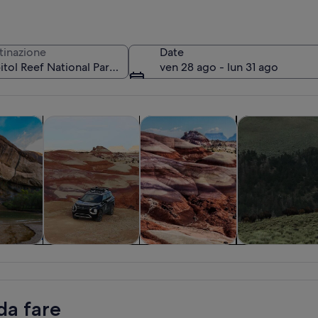
tinazione
Date
ven 28 ago - lun 31 ago
Apertura in una nuova scheda
Apertura in una nu
Apertu
e di un giorno
Divertimenti e avventure all’aperto
Tour privati e personalizzati
Natura e fauna s
Paesaggio desertico con formazioni ro
te di un
Divertimenti e
Tour privati e
Natura e faun
rno
avventure
personalizzati
selvatica
all’aperto
da fare