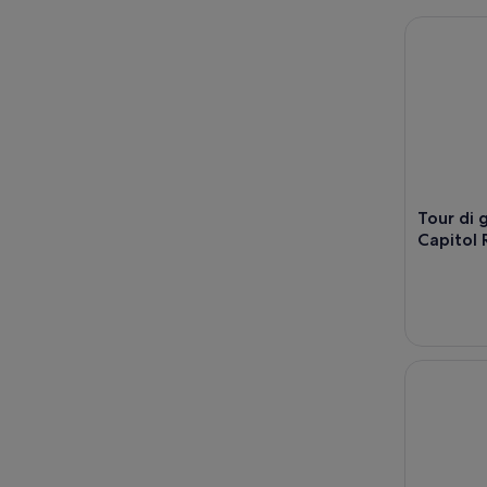
Tour di gu
Tour di 
Capitol 
Tour audio