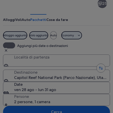
25
Reef
National
Park
Alloggi
Voli
Auto
Pacchetti
Cose da fare
Alloggio aggiunto
Volo aggiunto
Auto
Economy
Imponente formazione rocciosa rossa c
Aggiungi più date o destinazioni
Località di partenza
Destinazione
Capitol Reef National Park (Parco Nazionale), Utah, Sta
Date
ven 28 ago - lun 31 ago
Persone
2 persone, 1 camera
Cerca