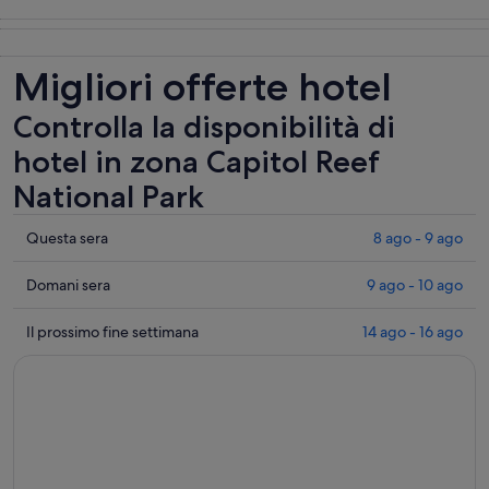
Tour e gite di
Tour privati e
Divertimenti e
Natura e fauna
un giorno
personalizzati
avventure
selvatica
all’aperto
Migliori offerte hotel
Controlla la disponibilità di
hotel in zona Capitol Reef
National Park
Controlla
Questa sera
8 ago - 9 ago
i
prezzi
Controlla
Domani sera
9 ago - 10 ago
vicino
i
a
prezzi
Controlla
Il prossimo fine settimana
14 ago - 16 ago
Capitol
vicino
i
Reef
a
prezzi
National
Capitol
vicino
Park
Reef
a
per
National
Capitol
questa
Park
Reef