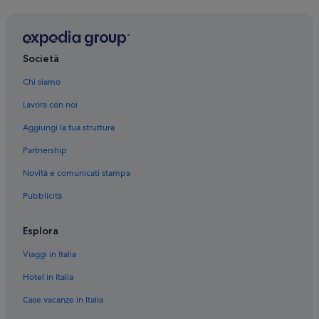
Loa: hotel
Teasdale: hotel
Lyman: hotel
Società
Grover: hotel
Chi siamo
Torrey: hotel
Lavora con noi
Goblin Valley State Park: hotel nelle vicinanze
Aggiungi la tua struttura
Monroe: hotel
Partnership
Koosharem: hotel
Novità e comunicati stampa
Ferron: hotel
Pubblicità
Bottega Artigiana Blacksmith Shop: hotel nelle vicinanze
Hite: hotel
Esplora
Ticaboo: hotel
Viaggi in Italia
Hanksville: hotel
Hotel in Italia
Escalante: hotel
Case vacanze in Italia
Salina: hotel