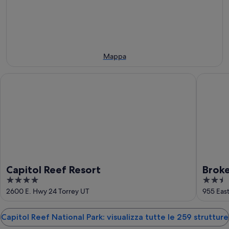
sera,
per
National
8
domani
Park
ago
sera,
per
-
9
il
9
ago
prossimo
ago
-
weekend,
Mappa
10
14
ago
ago
Capitol Reef Resort
Broken S
-
16
ago
Capitol Reef Resort
Broke
4
2.5
out
out
2600 E. Hwy 24 Torrey UT
955 Eas
of
of
5
5
Capitol Reef National Park: visualizza tutte le 259 strutture