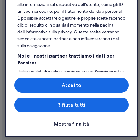
Supporto
alle informazioni sul dispositivo dell'utente, come gli ID
univoci nei cookie, per il trattamento dei dati personali.
Assistenza clienti
È possibile accettare o gestire le proprie scelte facendo
Contattaci
clic di seguito o in qualsiasi momento nella pagina
dell'informativa sulla privacy. Queste scelte verranno
Come cancellare un volo
segnalate ai nostri partner e non influenzeranno i dati
Come modificare la prenotazione di un hotel o una casa vacanze
sulla navigazione.
Tempistiche per i rimborsi
Noi e i nostri partner trattiamo i dati per
fornire:
Utilizzare un coupon Expedia
Utilizzare dati di geolocalizzazione precisi. Scansione attiva
Documenti per i viaggi internazionali
delle caratteristiche del dispositivo ai fini
dell’identificazione. Archiviare informazioni su dispositivo
Accetto
e/o accedervi. Pubblicità e contenuti personalizzati,
misurazione delle prestazioni dei contenuti e degli
annunci, ricerche sul pubblico, sviluppo di servizi.
Expedia, Inc. non è responsabile dei contenuti di siti esterni.
Rifiuta tutti
Elenco dei partner (fornitori)
© 2026 Expedia, Inc., una società di Expedia Group. Tutti i diritti riservati.
Expedia e il logo di Expedia sono marchi registrati o marchi di Expedia,
Inc.
Mostra finalità