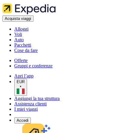
Acquista viaggi
Alloggi
Voli
Auto
Pacchetti
Cose da fare
Offerte
Gruppi e conferenze
Apri l’app
EUR
•
Aggiungi la tua struttura
Assistenza clienti
I miei viaggi
Accedi