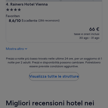
Rainers Hotel Vienna
4. Rainers Hotel Vienna
Struttura
a
Favoriten
4.0
8.6
8,6/10
Eccellente
(286 recensioni)
su
stelle
Il
66 €
10,
prezzo
Eccellente,
tasse e oneri inclusi
attuale
(286
30 ago - 31 ago
è
recensioni)
66 €
Mostra altro
Prezzo
Prezzo a notte più basso trovato nelle ultime 24 ore, per un soggiorno di 1
notte per 2 adulti. Prezzi e disponibilità possono cambiare. Potrebbero
a
essere previste condizioni aggiuntive.
notte
più
basso
Visualizza tutte le strutture
trovato
nelle
ultime
24
ore,
Migliori recensioni hotel nei
per
un