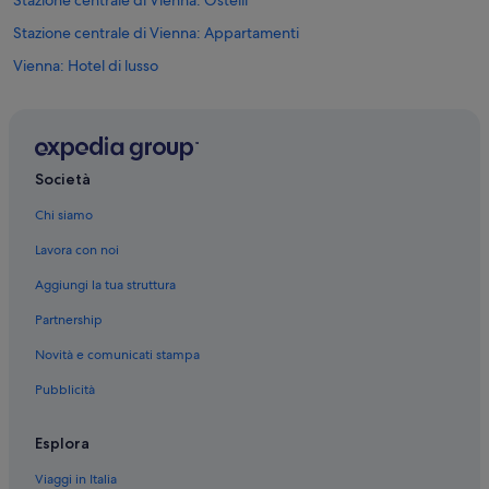
Stazione centrale di Vienna: Ostelli
Stazione centrale di Vienna: Appartamenti
Vienna: Hotel di lusso
Vienna: Boutique hotel
Vienna: Hotel per golfisti
Vienna: Hotel ecosostenibili
Società
Vienna: Hotel romantici
Chi siamo
Vienna: Hotel con bar
Lavora con noi
Vienna: Hotel sulla spiaggia
Aggiungi la tua struttura
Vienna: Hotel per fare shopping
Partnership
Vienna: Hotel con servizio concierge
Novità e comunicati stampa
Vienna: Hotel con piscina
Pubblicità
Vienna: Hotel con casinò
Vienna: Hotel sulla neve
Esplora
Vienna: Hotel per famiglie
Viaggi in Italia