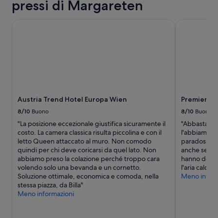
pressi di Margareten
soggiorno
di
1
Austria Trend Hotel Europa Wien
Premier Inn
notte
per
2
adulti.
Prezzi
e
disponibilità
possono
Austria Trend Hotel Europa Wien
Premier In
cambiare.
Potrebbero
8/10
Buono
8/10
Buono
essere
"La posizione eccezionale giustifica sicuramente il
"Abbastanza 
previste
costo. La camera classica risulta piccolina e con il
l'abbiamo t
condizioni
letto Queen attaccato al muro. Non comodo
paradossalm
aggiuntive.
quindi per chi deve coricarsi da quel lato. Non
anche se era
abbiamo preso la colazione perché troppo cara
hanno detto
volendo solo una bevanda e un cornetto.
l'aria calda."
Soluzione ottimale, economica e comoda, nella
Meno inform
stessa piazza, da Billa"
Meno informazioni