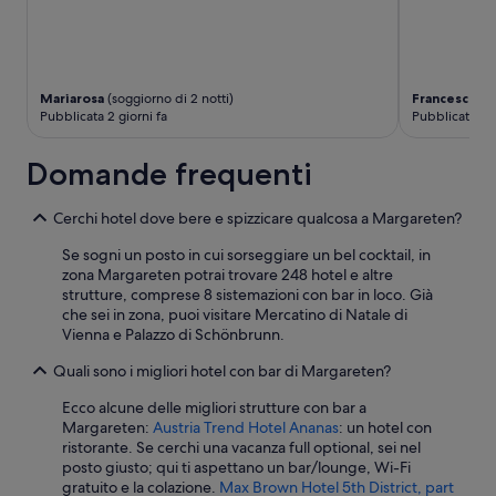
Mariarosa
(soggiorno di 2 notti)
Francesco
(so
Pubblicata 2 giorni fa
Pubblicata 6 g
Domande frequenti
Cerchi hotel dove bere e spizzicare qualcosa a Margareten?
Se sogni un posto in cui sorseggiare un bel cocktail, in
zona Margareten potrai trovare 248 hotel e altre
strutture, comprese 8 sistemazioni con bar in loco. Già
che sei in zona, puoi visitare Mercatino di Natale di
Vienna e Palazzo di Schönbrunn.
Quali sono i migliori hotel con bar di Margareten?
Ecco alcune delle migliori strutture con bar a
Margareten:
Austria Trend Hotel Ananas
: un hotel con
ristorante. Se cerchi una vacanza full optional, sei nel
posto giusto; qui ti aspettano un bar/lounge, Wi-Fi
gratuito e la colazione.
Max Brown Hotel 5th District, part