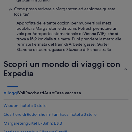
gli ottimi ristoranti.
Come posso arrivare a Margareten ed esplorare questa
località?
Approfitta delle tante opzioni per muoverti sui mezzi
pubblici a Margareten e dintorni. Potresti prenotare un
volo per Aeroporto internazionale di Vienna (VIE), che si
trova a 15,9 km dalla tua meta. Puoi prendere la metro alle
fermate Fermata del tram di Arbeitergasse, Gürtel,
Stazione di Laurenzgasse e Stazione di Eichenstraße.
Scopri un mondo di viaggi con
Expedia
Alloggi
Voli
Pacchetti
Auto
Case vacanza
Wieden: hotel a 3 stelle
Quartiere di Rudolfsheim-Fünfhaus: hotel a 3 stelle
Margaretengurtel U-Bahn: B&B