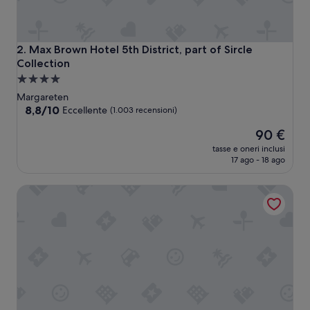
e
”
Max Brown Hotel 5th District, part of Sircle Collection
2. Max Brown Hotel 5th District, part of Sircle
Collection
Struttura
a
Margareten
4.0
8.8
8,8/10
Eccellente
(1.003 recensioni)
su
stelle
Il
90 €
10,
prezzo
Eccellente,
tasse e oneri inclusi
attuale
(1.003
17 ago - 18 ago
è
recensioni)
90 €
Hotel Indigo Vienna – Naschmarkt by IHG