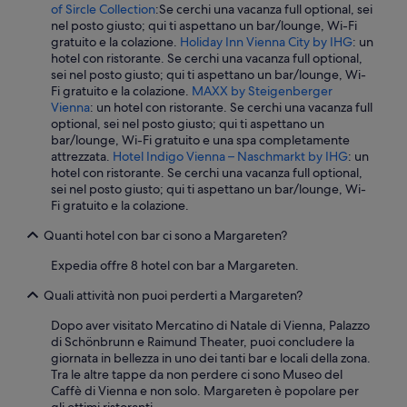
of Sircle Collection
:Se cerchi una vacanza full optional, sei
nel posto giusto; qui ti aspettano un bar/lounge, Wi-Fi
gratuito e la colazione.
Holiday Inn Vienna City by IHG
: un
hotel con ristorante. Se cerchi una vacanza full optional,
sei nel posto giusto; qui ti aspettano un bar/lounge, Wi-
Fi gratuito e la colazione.
MAXX by Steigenberger
Vienna
: un hotel con ristorante. Se cerchi una vacanza full
optional, sei nel posto giusto; qui ti aspettano un
bar/lounge, Wi-Fi gratuito e una spa completamente
attrezzata.
Hotel Indigo Vienna – Naschmarkt by IHG
: un
hotel con ristorante. Se cerchi una vacanza full optional,
sei nel posto giusto; qui ti aspettano un bar/lounge, Wi-
Fi gratuito e la colazione.
Quanti hotel con bar ci sono a Margareten?
Expedia offre 8 hotel con bar a Margareten.
Quali attività non puoi perderti a Margareten?
Dopo aver visitato Mercatino di Natale di Vienna, Palazzo
di Schönbrunn e Raimund Theater, puoi concludere la
giornata in bellezza in uno dei tanti bar e locali della zona.
Tra le altre tappe da non perdere ci sono Museo del
Caffè di Vienna e non solo. Margareten è popolare per