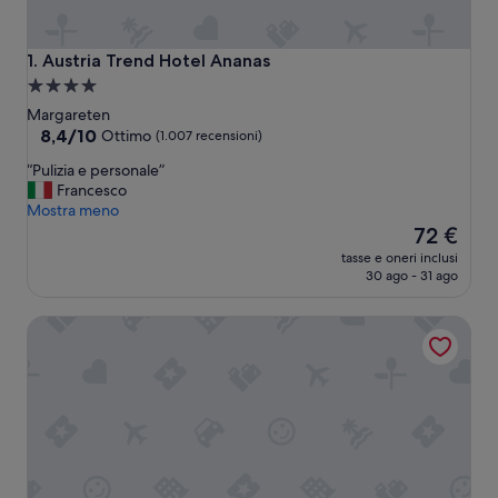
Austria Trend Hotel Ananas
1. Austria Trend Hotel Ananas
Struttura
a
Margareten
4.0
8.4
8,4/10
Ottimo
(1.007 recensioni)
su
stelle
“
“Pulizia e personale”
10,
P
Francesco
Ottimo,
u
Mostra meno
(1.007
l
Il
72 €
recensioni)
i
prezzo
tasse e oneri inclusi
z
attuale
30 ago - 31 ago
i
è
a
72 €
Max Brown Hotel 5th District, part of Sircle Collection
e
p
e
r
s
o
n
a
l