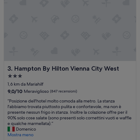
s
a
i
s
z
t
i
a
o
z
n
i
a
o
t
n
o
e
,
d
o
e
t
i
Hampton By Hilton Vienna City West
3. Hampton By Hilton Vienna City West
t
t
i
r
Struttura
m
e
a
1,6 km da Mariahilf
a
n
3.0
l
9.0
i
9,0/10
Meraviglioso
(847 recensioni)
stelle
a
su
.
“
“Posizione dell'hotel molto comoda alla metro. La stanza
c
10,
A
P
l'abbiamo trovata piuttosto pulita e confortevole, ma non è
o
Meraviglioso,
2
o
presente nessun frigo in stanza. Inoltre la colazione offre per il
l
(847
5
s
90% solo cose salate (sono presenti solo cornettini vuoti e waffle
a
recensioni)
m
i
e qualche marmellata).”
z
i
z
Domenico
i
n
i
Mostra meno
o
u
o