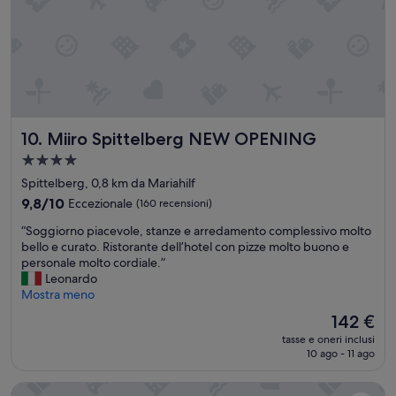
n
e
l
e
a
”
a
n
l
s
t
e
t
i
”
r
s
u
o
t
l
t
o
Miiro Spittelberg NEW OPENING
10. Miiro Spittelberg NEW OPENING
u
c
r
o
Struttura
a
r
a
Spittelberg, 0,8 km da Mariahilf
c
n
4.0
9.8
o
9,8/10
e
Eccezionale
(160 recensioni)
stelle
su
m
t
“
“Soggiorno piacevole, stanze e arredamento complessivo molto
10,
o
t
S
bello e curato. Ristorante dell’hotel con pizze molto buono e
Eccezionale,
d
i
o
personale molto cordiale.”
(160
a
n
g
Leonardo
recensioni)
e
i
g
Mostra meno
v
v
i
i
u
Il
142 €
o
c
o
prezzo
tasse e oneri inclusi
r
i
t
attuale
10 ago - 11 ago
n
n
i
è
o
a
e
142 €
Premier Inn Wien City Hauptbahnhof
p
a
w