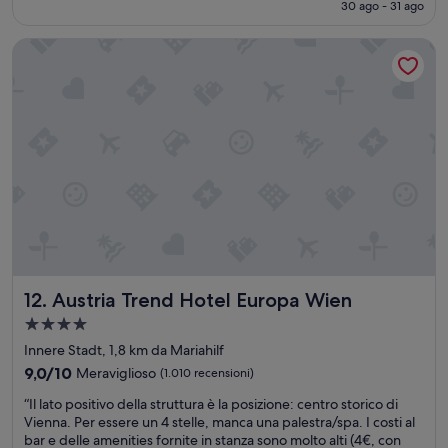
attuale
30 ago - 31 ago
o
t
i
”
è
”
o
o
72 €
Austria Trend Hotel Europa Wien
c
s
o
a
m
e
p
i
l
n
e
b
s
u
s
o
i
n
v
e
o
c
m
o
o
n
l
d
Austria Trend Hotel Europa Wien
12. Austria Trend Hotel Europa Wien
t
i
o
z
Struttura
b
i
a
Innere Stadt, 1,8 km da Mariahilf
e
o
4.0
9.0
l
9,0/10
Meraviglioso
(1.010 recensioni)
n
stelle
su
l
i
“
“Il lato positivo della struttura è la posizione: centro storico di
10,
o
.
I
Vienna. Per essere un 4 stelle, manca una palestra/spa. I costi al
Meraviglioso,
e
”
l
bar e delle amenities fornite in stanza sono molto alti (4€, con
(1.010
c