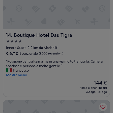
o
a
c
n
l
o
a
e
d
l
g
i
e
g
V
m
e
i
o
r
e
l
Boutique Hotel Das Tigra
14. Boutique Hotel Das Tigra
m
n
t
e
n
o
Struttura
n
a
c
a
Innere Stadt, 2,2 km da Mariahilf
t
.
o
4.0
e
9.6
P
9,6/10
Eccezionale
(1.006 recensioni)
r
stelle
s
su
e
d
“
“Posizione centralissima ma in una via molto tranquilla. Camera
o
10,
r
i
P
spaziosa e personale molto gentile.”
t
Eccezionale,
e
a
o
Francesco
t
(1.006
s
l
s
Mostra meno
o
recensioni)
s
e
i
d
e
.
Il
144 €
z
i
r
”
prezzo
tasse e oneri inclusi
i
m
e
attuale
30 ago - 31 ago
o
e
u
è
n
n
n
144 €
Hotel Josefshof am Rathaus
e
s
4
c
i
s
e
o
t