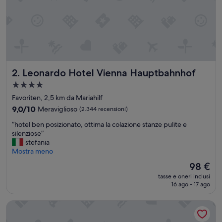
r
a
n
d
e
,
m
o
Leonardo Hotel Vienna Hauptbahnhof
2. Leonardo Hotel Vienna Hauptbahnhof
l
t
Struttura
o
a
Favoriten, 2,5 km da Mariahilf
c
4.0
o
9.0
9,0/10
Meraviglioso
(2.344 recensioni)
stelle
m
su
“
“hotel ben posizionato, ottima la colazione stanze pulite e
o
10,
h
silenziose”
d
Meraviglioso,
o
stefania
a
(2.344
t
Mostra meno
,
recensioni)
e
v
Il
98 €
l
i
prezzo
tasse e oneri inclusi
b
c
attuale
16 ago - 17 ago
e
i
è
n
n
98 €
Hampton By Hilton Vienna City West
p
o
o
l