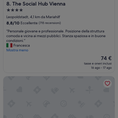
i
t
The Social Hub Vienna
8. The Social Hub Vienna
z
r
Struttura
i
e
a
o
l
Leopoldstadt, 4,1 km da Mariahilf
n
4.0
a
8.8
8,8/10
Eccellente
(715 recensioni)
o
c
stelle
su
n
“
o
“Personale giovane e professionale. Posizione della struttura
10,
e
P
l
comoda e vicina ai mezzi pubblici. Stanza spaziosa e in buone
Eccellente,
r
e
a
condizioni.”
(715
a
r
z
Francesca
recensioni)
.
s
i
Mostra meno
d
o
o
Il
74 €
e
n
n
prezzo
i
tasse e oneri inclusi
a
e
attuale
16 ago - 17 ago
m
l
o
è
i
e
f
74 €
g
Austria Trend Hotel Ananas
g
f
l
i
r
i
o
e
o
v
p
r
a
e
i
n
r
s
e
i
i
e
l
a
p
9