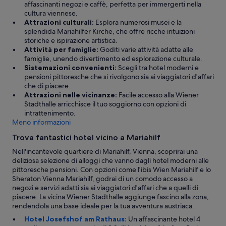
affascinanti negozi e caffè, perfetta per immergerti nella
e
i
cultura viennese.
p
l
Attrazioni culturali:
Esplora numerosi musei e la
u
b
splendida Mariahilfer Kirche, che offre ricche intuizioni
l
a
storiche e ispirazione artistica.
i
g
Attività per famiglie:
Goditi varie attività adatte alle
t
n
famiglie, unendo divertimento ed esplorazione culturale.
o
o
Sistemazioni convenienti:
Scegli tra hotel moderni e
e
v
pensioni pittoresche che si rivolgono sia ai viaggiatori d'affari
c
i
che di piacere.
o
e
Attrazioni nelle vicinanze:
Facile accesso alla Wiener
n
n
Stadthalle arricchisce il tuo soggiorno con opzioni di
f
e
intrattenimento.
o
a
Meno informazioni
r
b
t
b
Trova fantastici hotel vicino a Mariahilf
e
o
Nell'incantevole quartiere di Mariahilf, Vienna, scoprirai una
v
n
deliziosa selezione di alloggi che vanno dagli hotel moderni alle
o
d
pittoresche pensioni. Con opzioni come l'ibis Wien Mariahilf e lo
l
a
Sheraton Vienna Mariahilf, godrai di un comodo accesso a
e
n
negozi e servizi adatti sia ai viaggiatori d'affari che a quelli di
”
t
piacere. La vicina Wiener Stadthalle aggiunge fascino alla zona,
e
rendendola una base ideale per la tua avventura austriaca.
m
e
Hotel Josefshof am Rathaus:
Un affascinante hotel 4