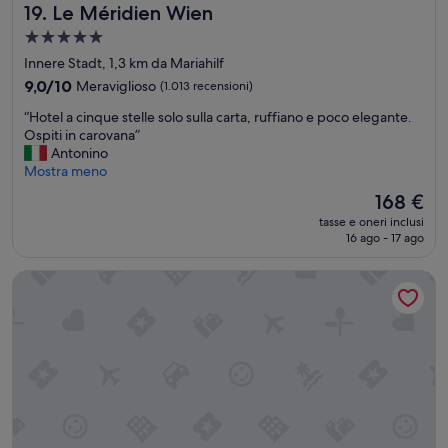
t
t
Le Méridien Wien
19. Le Méridien Wien
e
a
r
g
Struttura
t
i
e
a
e
a
Innere Stadt, 1,3 km da Mariahilf
n
m
5.0
l
9.0
t
9,0/10
Meraviglioso
(1.013 recensioni)
a
e
stelle
su
i
i
)
“
“Hotel a cinque stelle solo sulla carta, ruffiano e poco elegante.
10,
l
c
.
H
Ospiti in carovana”
Meraviglioso,
e
a
L
o
Antonino
(1.013
.
m
a
t
Mostra meno
recensioni)
O
b
s
e
t
Il
168 €
i
t
l
t
prezzo
a
tasse e oneri inclusi
a
a
i
attuale
t
16 ago - 17 ago
n
c
m
è
e
z
i
o
168 €
d
a
Vienna Marriott Hotel
n
.
u
è
q
”
r
O
u
a
K
e
n
m
s
t
a
t
e
l
e
t
a
l
u
d
l
t
o
e