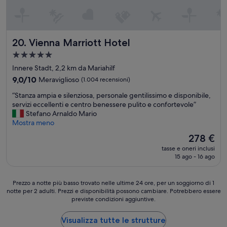
t
c
s
a
c
o
l
i
l
a
a
o
p
Vienna Marriott Hotel
h
20. Vienna Marriott Hotel
s
e
a
u
Struttura
r
u
l
a
m
Innere Stadt, 2,2 km da Mariahilf
n
l
5.0
a
a
a
9.0
9,0/10
Meraviglioso
(1.004 recensioni)
n
c
stelle
c
su
e
“
“Stanza ampia e silenziosa, personale gentilissimo e disponibile,
o
a
10,
n
S
servizi eccellenti e centro benessere pulito e confortevole”
n
r
Meraviglioso,
z
t
Stefano Arnaldo Mario
f
t
(1.004
a
a
Mostra meno
o
a
recensioni)
.
n
r
,
Il
278 €
”
z
m
r
prezzo
tasse e oneri inclusi
a
a
u
attuale
15 ago - 16 ago
a
z
f
è
m
i
f
278 €
p
o
i
Prezzo
Prezzo a notte più basso trovato nelle ultime 24 ore, per un soggiorno di 1
i
n
a
notte per 2 adulti. Prezzi e disponibilità possono cambiare. Potrebbero essere
a
a
e
n
previste condizioni aggiuntive.
notte
e
p
o
più
s
a
e
basso
Visualizza tutte le strutture
i
r
p