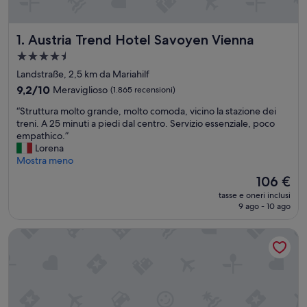
Austria Trend Hotel Savoyen Vienna
1. Austria Trend Hotel Savoyen Vienna
Struttura
a
Landstraße, 2,5 km da Mariahilf
4.5
9.2
9,2/10
Meraviglioso
(1.865 recensioni)
stelle
su
“
“Struttura molto grande, molto comoda, vicino la stazione dei
10,
S
treni. A 25 minuti a piedi dal centro. Servizio essenziale, poco
Meraviglioso,
t
empathico.”
(1.865
r
Lorena
recensioni)
u
Mostra meno
t
Il
106 €
t
prezzo
tasse e oneri inclusi
u
attuale
9 ago - 10 ago
r
è
a
106 €
Leonardo Hotel Vienna Hauptbahnhof
m
o
l
t
o
g