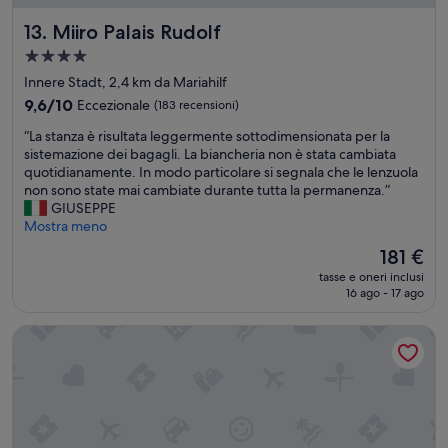
a
l
Miiro Palais Rudolf
13. Miiro Palais Rudolf
è
c
l
o
Struttura
a
n
a
Innere Stadt, 2,4 km da Mariahilf
p
p
4.0
o
9.6
9,6/10
Eccezionale
(183 recensioni)
i
stelle
s
su
z
“
“La stanza è risultata leggermente sottodimensionata per la
i
10,
z
L
sistemazione dei bagagli. La biancheria non è stata cambiata
z
Eccezionale,
e
a
quotidianamente. In modo particolare si segnala che le lenzuola
i
(183
m
s
non sono state mai cambiate durante tutta la permanenza.”
o
recensioni)
o
t
GIUSEPPE
n
l
a
Mostra meno
e
t
n
:
o
Il
181 €
z
c
b
prezzo
tasse e oneri inclusi
a
e
u
attuale
16 ago - 17 ago
è
n
o
è
r
t
n
181 €
Boutique Hotel Das Tigra
i
r
o
s
o
e
u
s
p
l
t
e
t
o
r
a
r
s
t
i