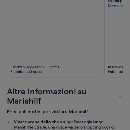
stessa piazza
e
p
Meno inform
c
l
c
e
e
t
l
a
l
m
e
e
n
n
t
t
i
e
e
c
c
h
e
i
Fabrizio
(soggiorno di 1 notte)
Mariarosa
(so
n
Pubblicata 23 ore fa
Pubblicata 3 g
u
t
s
r
a
o
e
Altre informazioni su
b
p
e
e
Mariahilf
n
r
e
t
Principali motivi per visitare Mariahilf
s
a
s
n
Vivace scena dello shopping:
Passeggia lungo
e
t
Mariahilfer Straße, una vivace via dello shopping ricca di
r
o