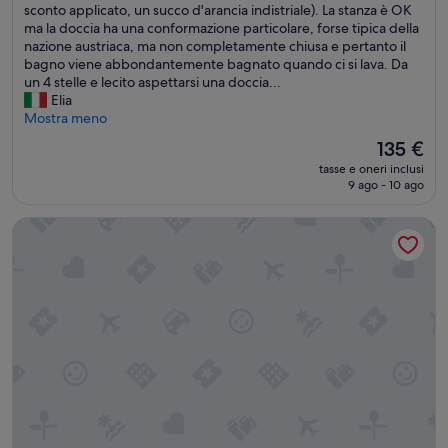
l
sconto applicato, un succo d'arancia indistriale). La stanza è OK
recensioni)
u
a
ma la doccia ha una conformazione particolare, forse tipica della
r
t
nazione austriaca, ma non completamente chiusa e pertanto il
a
o
bagno viene abbondantemente bagnato quando ci si lava. Da
t
p
un 4 stelle e lecito aspettarsi una doccia...
o
o
Elia
.
s
Mostra meno
R
i
i
Il
135 €
t
s
prezzo
tasse e oneri inclusi
i
t
attuale
9 ago - 10 ago
v
o
è
o
r
135 €
Miiro Palais Rudolf
d
a
e
n
l
t
l
e
a
d
s
e
t
l
r
l
u
’
t
h
t
o
u
t
r
e