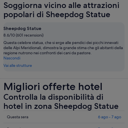
Soggiorna vicino alle attrazioni
recensioni
nuova
scheda
popolari di Sheepdog Statue
Sheepdog Statue
8.6/10 (601 recensioni)
Questa celebre statua, che si erge alle pendici dei picchi innevati
delle Alpi Meridionali, dimostra la grande stima che gli abitanti della
regione nutrono nei confronti dei cani da pastore.
Nascondi
Vai alle strutture
Migliori offerte hotel
Controlla la disponibilità di
hotel in zona Sheepdog Statue
Controlla
Questa sera
6 ago - 7 ago
i