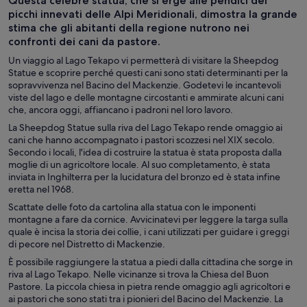
Questa celebre statua, che si erge alle pendici dei
all’aperto
mongolfiera
picchi innevati delle Alpi Meridionali, dimostra la grande
stima che gli abitanti della regione nutrono nei
confronti dei cani da pastore.
Un viaggio al Lago Tekapo vi permetterà di visitare la Sheepdog
Statue e scoprire perché questi cani sono stati determinanti per la
sopravvivenza nel Bacino del Mackenzie. Godetevi le incantevoli
viste del lago e delle montagne circostanti e ammirate alcuni cani
che, ancora oggi, affiancano i padroni nel loro lavoro.
La Sheepdog Statue sulla riva del Lago Tekapo rende omaggio ai
cani che hanno accompagnato i pastori scozzesi nel XIX secolo.
Secondo i locali, l'idea di costruire la statua è stata proposta dalla
moglie di un agricoltore locale. Al suo completamento, è stata
inviata in Inghilterra per la lucidatura del bronzo ed è stata infine
eretta nel 1968.
Scattate delle foto da cartolina alla statua con le imponenti
montagne a fare da cornice. Avvicinatevi per leggere la targa sulla
quale è incisa la storia dei collie, i cani utilizzati per guidare i greggi
di pecore nel Distretto di Mackenzie.
È possibile raggiungere la statua a piedi dalla cittadina che sorge in
riva al Lago Tekapo. Nelle vicinanze si trova la Chiesa del Buon
Pastore. La piccola chiesa in pietra rende omaggio agli agricoltori e
ai pastori che sono stati tra i pionieri del Bacino del Mackenzie. La