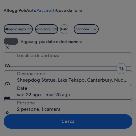
Alloggi
Voli
Auto
Pacchetti
Cose da fare
Alloggio aggiunto
Volo aggiunto
Auto
Economy
Una statua di pietra raffigura un lup
Aggiungi più date o destinazioni
Località di partenza
Destinazione
Sheepdog Statue, Lake Tekapo, Canterbury, Nuova Ze
Date
sab 22 ago - mar 25 ago
Persone
2 persone, 1 camera
Cerca
Guarda la mappa