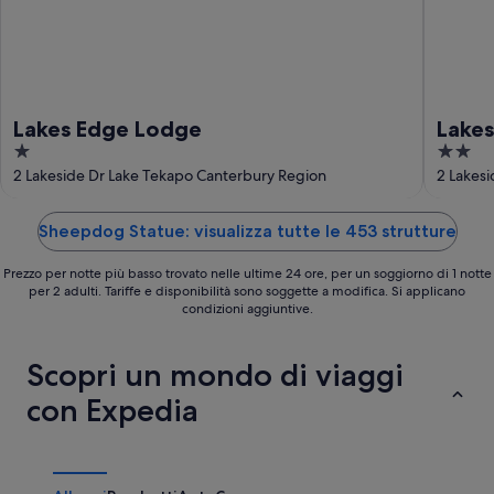
Lakes Edge Lodge
Lakes
1
2
out
out
2 Lakeside Dr Lake Tekapo Canterbury Region
2 Lakes
of
of
5
5
Sheepdog Statue: visualizza tutte le 453 strutture
Prezzo per notte più basso trovato nelle ultime 24 ore, per un soggiorno di 1 notte
per 2 adulti. Tariffe e disponibilità sono soggette a modifica. Si applicano
condizioni aggiuntive.
Scopri un mondo di viaggi
con Expedia