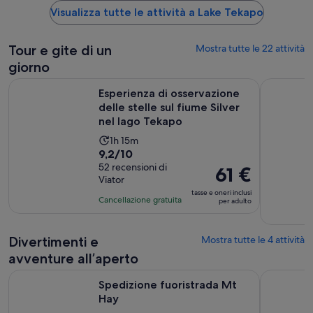
Visualizza tutte le attività a Lake Tekapo
Tour e gite di un
Mostra tutte le 22 attività
giorno
Esperienza di osservazione delle stelle sul fiume Silver nel 
Tour di so
Esperienza di osservazione
delle stelle sul fiume Silver
nel lago Tekapo
L’attività
1h 15m
Valutazione
9,2/10
dura
di
52 recensioni di
Un’ora
Il
61 €
Viator
9.2
e
prezzo
tasse e oneri inclusi
su
15
è
Cancellazione gratuita
per adulto
10,
minuti
61 €
sulla
per
Divertimenti e
Mostra tutte le 4 attività
base
adulto
di
avventure all’aperto
52
Apertura in una nuova scheda
Spedizione fuoristrada Mt Hay
Lago Tekap
recensioni
Spedizione fuoristrada Mt
Hay