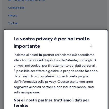
Termini e condizioni di Vrbo
Accessibilità
Privacy
Cookie
Condizioni per l'utilizzo
La vostra privacy è per noi molto
Informazioni legali/Contatti
importante
Linee guida sui contenuti e segnalazione dei contenuti
Insieme ai nostri
16
partner archiviamo e/o accediamo
Supporto
alle informazioni sul dispositivo dell'utente, come gli ID
univoci nei cookie, per il trattamento dei dati personali.
Assistenza clienti
È possibile accettare o gestire le proprie scelte facendo
Contattaci
clic di seguito o in qualsiasi momento nella pagina
dell'informativa sulla privacy. Queste scelte verranno
Come cancellare un volo
segnalate ai nostri partner e non influenzeranno i dati
Come modificare la prenotazione di un hotel o una casa vacanze
sulla navigazione.
Tempistiche per i rimborsi
Noi e i nostri partner trattiamo i dati per
fornire:
Utilizzare un coupon Expedia