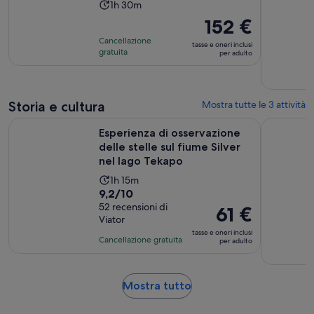
L’attività
1h 30m
dura
Il
152 €
Un’ora
prezzo
Cancellazione
tasse e oneri inclusi
e
è
gratuita
per adulto
30
152 €
minuti
per
adulto
Storia e cultura
Mostra tutte le 3 attività
Esperienza di osservazione delle stelle sul fiume Silver nel 
Esperienza
Esperienza di osservazione
delle stelle sul fiume Silver
nel lago Tekapo
L’attività
1h 15m
Valutazione
9,2/10
dura
di
52 recensioni di
Un’ora
Il
61 €
Viator
9.2
e
prezzo
tasse e oneri inclusi
su
15
è
Cancellazione gratuita
per adulto
10,
minuti
61 €
sulla
per
base
adulto
Apertura
Mostra tutto
di
in
52
una