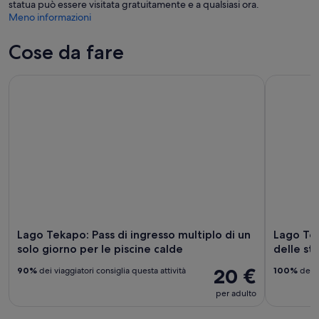
statua può essere visitata gratuitamente e a qualsiasi ora.
Meno informazioni
Cose da fare
Lago Tekapo: Pass di ingresso multiplo di un solo giorno per
Lago Tekap
Lago Tekapo: Pass di ingresso multiplo di un
Lago Tek
solo giorno per le piscine calde
delle ste
20 €
90%
dei viaggiatori consiglia questa attività
100%
dei v
per adulto