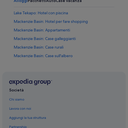
Alloggi
Pacchetti
Auto
Case vacanza
Lake Tekapo: Hotel con piscina
Mackenzie Basin: Hotel per fare shopping
Mackenzie Basin: Appartamenti
Mackenzie Basin: Case galleggianti
Mackenzie Basin: Case rurali
Mackenzie Basin: Case sull'albero
Mackenzie Basin: Case private in affitto
Mackenzie Basin: Motel
Lake Tekapo: hotel
Burkes Pass: hotel
Società
Lago Tekapo: hotel nelle vicinanze
Chi siamo
Distretto di Mackenzie: hotel
Lavora con noi
Aggiungi la tua struttura
Partnership