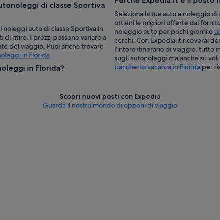
Perché Expedia.it è il posto
utonoleggi di classe Sportiva
Seleziona la tua auto a noleggio di 
ottieni le migliori offerte dai forni
i noleggi auto di classe Sportiva in
noleggio auto per pochi giorni o
u
i di ritiro. I prezzi possono variare a
cerchi. Con Expedia.it riceverai de
date del viaggio. Puoi anche trovare
l'intero itinerario di viaggio, tutto
oleggi in Florida
.
sugli autonoleggi ma anche su voli
pacchetto vacanza in Florida
per r
noleggi in Florida?
Scopri nuovi posti con Expedia
Guarda il nostro mondo di opzioni di viaggio