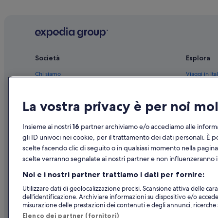
Società
Esplora
Chi siamo
Viaggi in Ital
Lavora con noi
Hotel in Ital
La vostra privacy è per noi m
Aggiungi la tua struttura
Case vacanze
Partnership
Pacchetti vac
Insieme ai nostri
16
partner archiviamo e/o accediamo alle informa
Novità e comunicati stampa
Voli domesti
gli ID univoci nei cookie, per il trattamento dei dati personali. È p
scelte facendo clic di seguito o in qualsiasi momento nella pagina
Pubblicità
Noleggio aut
scelte verranno segnalate ai nostri partner e non influenzeranno i 
Tutte le tipo
Noi e i nostri partner trattiamo i dati per fornire:
Utilizzare dati di geolocalizzazione precisi. Scansione attiva delle carat
dell’identificazione. Archiviare informazioni su dispositivo e/o accede
misurazione delle prestazioni dei contenuti e degli annunci, ricerche s
Elenco dei partner (fornitori)