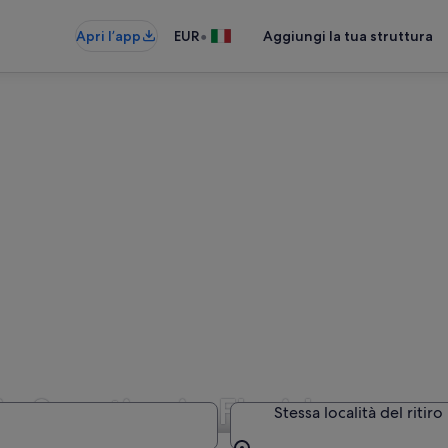
•
Apri l’app
EUR
Aggiungi la tua struttura
a Sportiva in Florida
Stessa località del ritiro