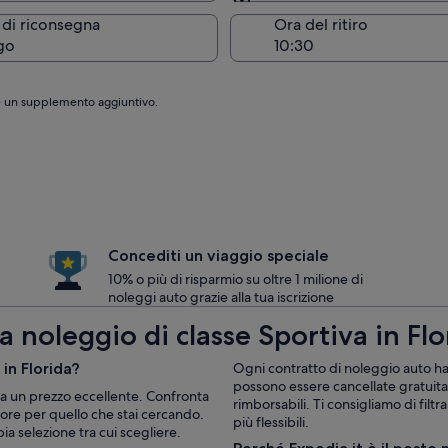
Stessa località del ritiro
 di riconsegna
Ora del ritiro
go
are un supplemento aggiuntivo.
Concediti un viaggio speciale
10% o più di risparmio su oltre 1 milione di
noleggi auto grazie alla tua iscrizione
 noleggio di classe Sportiva in Flo
in Florida?
Ogni contratto di noleggio auto ha 
possono essere cancellate gratuit
va a un prezzo eccellente. Confronta
rimborsabili. Ti consigliamo di filtr
gliore per quello che stai cercando.
più flessibili.
ia selezione tra cui scegliere.