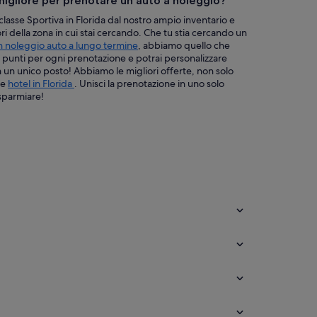
 migliore per prenotare un auto a noleggio?
classe Sportiva in Florida dal nostro ampio inventario e
tori della zona in cui stai cercando. Che tu stia cercando un
n noleggio auto a lungo termine
, abbiamo quello che
i punti per ogni prenotazione e potrai personalizzare
 in un unico posto! Abbiamo le migliori offerte, non solo
 e
hotel in Florida
. Unisci la prenotazione in uno solo
isparmiare!