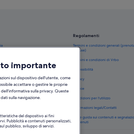
Regolamenti
ia
Termini e condizioni generali (prenot
escluse)
ia
Termini e condizioni di Vrbo
olto importante
 in Italia
Accessibilità
anza in Italia
zioni sul dispositivo dell'utente, come
Privacy
ci
ossibile accettare o gestire le proprie
Cookie
 dell'informativa sulla privacy. Queste
o in Italia
dati sulla navigazione.
Condizioni per l'utilizzo
logie di alloggi
Informazioni legali/Contatti
teristiche del dispositivo ai fini
Linee guida sui contenuti e segnalazi
rvi. Pubblicità e contenuti personalizzati,
contenuti
ul pubblico, sviluppo di servizi.