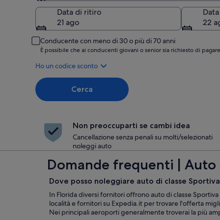
Ritiro
Data di ritiro
Data
21 ago
22 a
Conducente con meno di 30 o più di 70 anni
È possibile che ai conducenti giovani o senior sia richiesto di pag
Ho un codice sconto
Cerca
Non preoccuparti se cambi idea
Cancellazione senza penali su molti/selezionati
noleggi auto
Domande frequenti | Auto a
Dove posso noleggiare auto di classe Sportiva 
In Florida diversi fornitori offrono auto di classe Sporti
località e fornitori su Expedia.it per trovare l'offerta mi
Nei principali aeroporti generalmente troverai la più amp