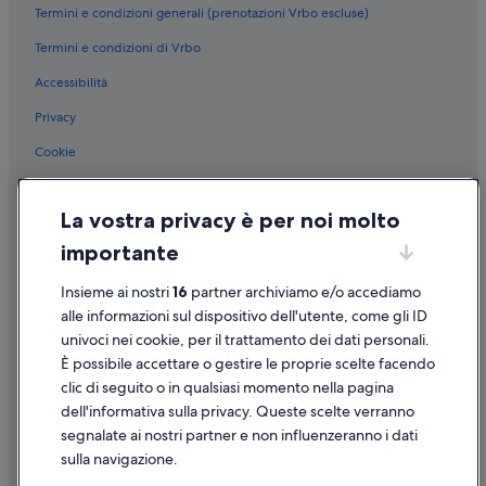
Termini e condizioni generali (prenotazioni Vrbo escluse)
Termini e condizioni di Vrbo
Accessibilità
Privacy
Cookie
Condizioni per l'utilizzo
La vostra privacy è per noi molto
Informazioni legali/Contatti
importante
Linee guida sui contenuti e segnalazione dei contenuti
Insieme ai nostri
16
partner archiviamo e/o accediamo
Supporto
alle informazioni sul dispositivo dell'utente, come gli ID
univoci nei cookie, per il trattamento dei dati personali.
Assistenza clienti
È possibile accettare o gestire le proprie scelte facendo
Contattaci
clic di seguito o in qualsiasi momento nella pagina
dell'informativa sulla privacy. Queste scelte verranno
Come cancellare un volo
segnalate ai nostri partner e non influenzeranno i dati
Come modificare la prenotazione di un hotel o una casa vacanze
sulla navigazione.
Tempistiche per i rimborsi