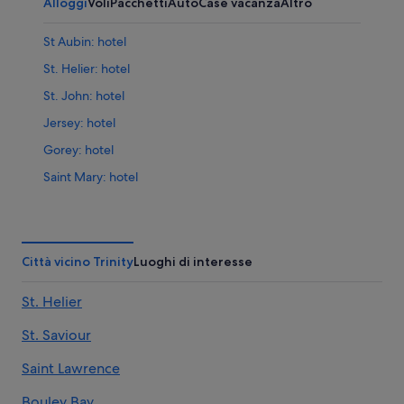
Alloggi
Voli
Pacchetti
Auto
Case vacanza
Altro
St Aubin: hotel
St. Helier: hotel
St. John: hotel
Jersey: hotel
Gorey: hotel
Saint Mary: hotel
Trinity: hotel
Grouville: hotel
Spiaggia di St. Helier: hotel nelle vicinanze
Città vicino Trinity
Luoghi di interesse
St. Saviour: hotel
St. Helier
Bouley Bay: hotel
St. Saviour
Saint Brelade: hotel
Rozel: hotel
Saint Lawrence
St. Clement: hotel
Bouley Bay