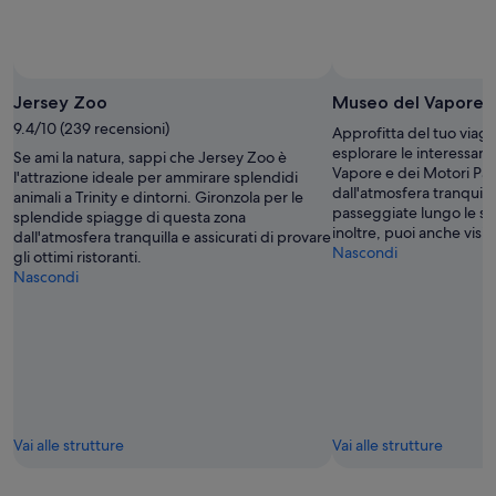
Jersey Zoo
Museo del Vapore e
9.4/10 (239 recensioni)
Approfitta del tuo viagg
esplorare le interessan
Se ami la natura, sappi che Jersey Zoo è
Vapore e dei Motori Pal
l'attrazione ideale per ammirare splendidi
dall'atmosfera tranquill
animali a Trinity e dintorni. Gironzola per le
passeggiate lungo le s
splendide spiagge di questa zona
inoltre, puoi anche visit
dall'atmosfera tranquilla e assicurati di provare
Nascondi
gli ottimi ristoranti.
Nascondi
Vai alle strutture
Vai alle strutture