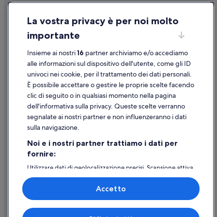
Condizioni per l'utilizzo
La vostra privacy è per noi molto
Informazioni legali/Contatti
importante
Linee guida sui contenuti e segnalazione dei contenuti
Insieme ai nostri
16
partner archiviamo e/o accediamo
Supporto
alle informazioni sul dispositivo dell'utente, come gli ID
univoci nei cookie, per il trattamento dei dati personali.
Assistenza clienti
È possibile accettare o gestire le proprie scelte facendo
Contattaci
clic di seguito o in qualsiasi momento nella pagina
dell'informativa sulla privacy. Queste scelte verranno
Come cancellare un volo
segnalate ai nostri partner e non influenzeranno i dati
Come modificare la prenotazione di un hotel o una casa vacanze
sulla navigazione.
Tempistiche per i rimborsi
Noi e i nostri partner trattiamo i dati per
fornire:
Utilizzare un coupon Expedia
Utilizzare dati di geolocalizzazione precisi. Scansione attiva
Documenti per i viaggi internazionali
delle caratteristiche del dispositivo ai fini
dell’identificazione. Archiviare informazioni su dispositivo
Accetto
e/o accedervi. Pubblicità e contenuti personalizzati,
misurazione delle prestazioni dei contenuti e degli
annunci, ricerche sul pubblico, sviluppo di servizi.
Expedia, Inc. non è responsabile dei contenuti di siti esterni.