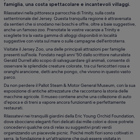
famiglia, una costa spettacolare e incantevoli villaggi.
Rilassatevi nella pittoresca parrocchia di Trinity, sulla costa
settentrionale del Jersey. Questa tranquilla regione è attraversata
da sentieri che si snodano nei boschi e offre, oltre a baie suggestive,
anche un famoso zoo. Prenotate le vostre vacanze a Trinity e
scegliete tra la vasta gamma di alloggi disponibili in località
suggestive con vista sul mare o sulle campagne dell'entroterra.
Visitate il Jersey Zoo, una delle principali attrazioni per famiglie
presenti sull'isola. Fondato negli anni '50 dallo scrittore naturalista
Gerald Durrell allo scopo di salvaguardare gli animali, consente di
osservare le splendide creature colorate, tra cui fenicotteri rosa e
oranghi arancione, detti anche pongo, che vivono in questo vasto
parco.
Da non perdere il Pallot Steam & Motor General Museum, con la sua
esposizione di antiche attrezzature che raccontano la storia delle
macchine agricole. Il museo contiene anche una collezione di auto
d'epoca e di treni a vapore ancora funzionanti e perfettamente
restaurati.
Rilassatevi nei tranquilli giardini della Eric Young Orchid Foundation,
dove sbocciano eleganti fiori delicati dai mille colori e dove potrete
concedervi qualche ora di relax su suggestivi prati verdi
organizzando un piacevole picnic. Poiché molti fiori sono coltivati in
serra, la fondazione è un'attrazione che può essere visitata in