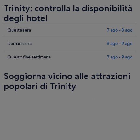
Trinity: controlla la disponibilità
degli hotel
Cerca
Questa sera
7 ago - 8 ago
i
prezzi
Cerca
Domani sera
8 ago - 9 ago
a
i
Trinity
prezzi
Cerca
Questo fine settimana
7 ago - 9 ago
per
a
i
stasera,
Trinity
prezzi
Soggiorna vicino alle attrazioni
7
per
a
ago
domani
Trinity
popolari di Trinity
-
notte,
per
8
8
questo
ago
ago
weekend,
-
7
9
ago
ago
-
9
ago