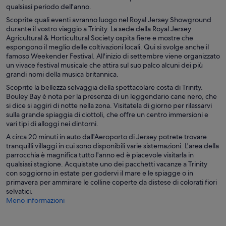
qualsiasi periodo dell'anno.
Scoprite quali eventi avranno luogo nel Royal Jersey Showground
durante il vostro viaggio a Trinity. La sede della Royal Jersey
Agricultural & Horticultural Society ospita fiere e mostre che
espongono il meglio delle coltivazioni locali. Qui si svolge anche il
famoso Weekender Festival. All'inizio di settembre viene organizzato
un vivace festival musicale che attira sul suo palco alcuni dei più
grandi nomi della musica britannica.
Scoprite la bellezza selvaggia della spettacolare costa di Trinity.
Bouley Bay è nota per la presenza di un leggendario cane nero, che
si dice si aggiri di notte nella zona. Visitatela di giorno per rilassarvi
sulla grande spiaggia di ciottoli, che offre un centro immersioni e
vari tipi di alloggi nei dintorni.
A circa 20 minuti in auto dall'Aeroporto di Jersey potrete trovare
tranquilli villaggi in cui sono disponibili varie sistemazioni. L'area della
parrocchia è magnifica tutto l'anno ed è piacevole visitarla in
qualsiasi stagione. Acquistate uno dei pacchetti vacanze a Trinity
con soggiorno in estate per godervi il mare e le spiagge o in
primavera per ammirare le colline coperte da distese di colorati fiori
selvatici.
Meno informazioni