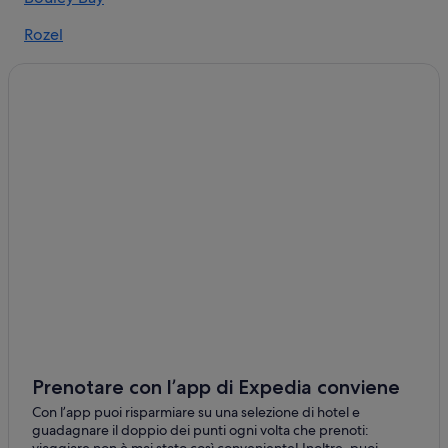
Parco Avventura aMazin!: hotel nelle vicinanze
Rozel
Jersey: Boutique hotel
Jersey: Hotel con palestra
Jersey: Hotel economici
Jersey: Hotel di lusso
Prenotare con l’app di Expedia conviene
Con l’app puoi risparmiare su una selezione di hotel e
guadagnare il doppio dei punti ogni volta che prenoti:
viaggiare non è mai stato così conveniente! Inoltre, puoi