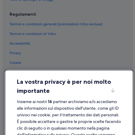
Regolamenti
Termini e condizioni generali (prenotazioni Vrbo escluse)
Termini e condizioni di Vrbo
Accessibilità
Privacy
Cookie
Condizioni per l'utilizzo
La vostra privacy è per noi molto
Informazioni legali/Contatti
importante
Linee guida sui contenuti e segnalazione dei contenuti
Insieme ai nostri
16
partner archiviamo e/o accediamo
Supporto
alle informazioni sul dispositivo dell'utente, come gli ID
univoci nei cookie, per il trattamento dei dati personali.
Assistenza clienti
È possibile accettare o gestire le proprie scelte facendo
Contattaci
clic di seguito o in qualsiasi momento nella pagina
dell'informativa sulla privacy. Queste scelte verranno