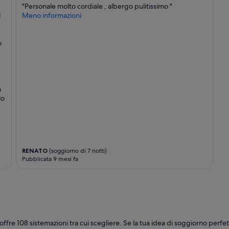
c
"Personale molto cordiale , albergo pulitissimo "
o
l
Meno informazioni
l
i
,
o
s
i
p
u
ò
n
f
lo
a
r
m
e
g
l
RENATO
(soggiorno di 7 notti)
i
Pubblicata 9 mesi fa
o
.
2
r
i
s
t
offre 108 sistemazioni tra cui scegliere. Se la tua idea di soggiorno perfet