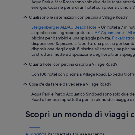
l
Aqua Park e Mar Rosso sono solo due delle tante attrazion
c
energie. Cosa ne pensi di un hotel con piscina vicino a 
i
b
Quali sono le sistemazioni con piscina a Village Road?
o
Steigenberger ALDAU Beach Hotel
- Un hotel a 7 minut
e
acquatico con ingresso gratuito.
JAZ Aquamarine - All i
n
piscina per bambini e una spiaggia privata.
Pickalbatros
e
disposizione 15 piscine all'aperto, una piscina per bambin
l
disposizione degli ospiti 5 piscine all'aperto, una pisci
c
La struttura mette a disposizione degli ospiti una spiagg
o
n
Quanti hotel con piscina ci sono a Village Road?
f
o
Con 108 hotel con piscina a Village Road, Expedia ti offre
r
t
Cosa c'è da fare e da vedere a Village Road?
o
f
Aqua Park e Parco Acquatico Sindbad sono solo due delle 
f
Road è famosa soprattutto per le splendide spiagge e i ta
e
r
Scopri un mondo di viaggi 
t
o
!
D
Alloggi
Voli
Pacchetti
Auto
Case vacanza