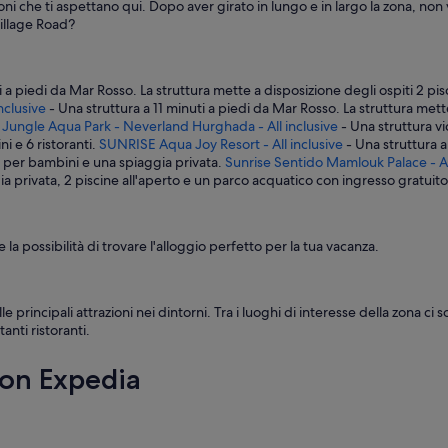
o
i che ti aspettano qui. Dopo aver girato in lungo e in largo la zona, non vo
r
Village Road?
a
n
t
i a piedi da Mar Rosso. La struttura mette a disposizione degli ospiti 2 pi
i
nclusive
- Una struttura a 11 minuti a piedi da Mar Rosso. La struttura mett
a
 Jungle Aqua Park - Neverland Hurghada - All inclusive
- Una struttura vi
t
i e 6 ristoranti.
SUNRISE Aqua Joy Resort - All inclusive
- Una struttura a
e
na per bambini e una spiaggia privata.
Sunrise Sentido Mamlouk Palace - Al
m
ia privata, 2 piscine all'aperto e un parco acquatico con ingresso gratuito
a
n
e
l
 la possibilità di trovare l'alloggio perfetto per la tua vacanza.
l
a
n
o
principali attrazioni nei dintorni. Tra i luoghi di interesse della zona c
r
nti ristoranti.
m
a
con Expedia
.
B
a
r