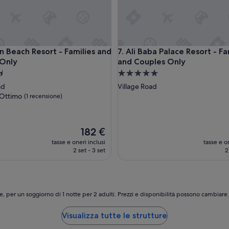
u
t
a
.
P
each Resort - Families and Couples Only
Ali Baba Palace Resort - Fami
in Beach Resort - Families and
7. Ali Baba Palace Resort - Fa
a
 Only
and Couples Only
s
t
Struttura
i
a
ad
Village Road
o
5.0
Ottimo
(1 recensione)
k
stelle
m
a
r
Il
182 €
i
prezzo
ne)
tasse e oneri inclusi
tasse e on
p
attuale
2 set - 3 set
2
e
è
t
182 €
i
t
i
e, per un soggiorno di 1 notte per 2 adulti. Prezzi e disponibilità possono cambiar
v
i
Visualizza tutte le strutture
.
A