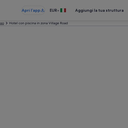
•
Apri l’app
EUR
Aggiungi la tua struttura
sso
Hotel con piscina in zona Village Road