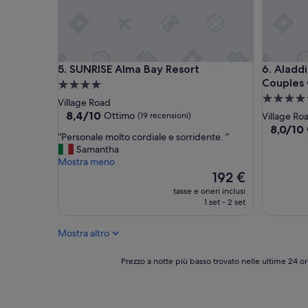
a
t
i
n
e
SUNRISE Alma Bay Resort
Aladdin B
5. SUNRISE Alma Bay Resort
6. Aladd
l
Couples
g
Struttura
i
Struttura
a
Village Road
r
a
4.0
8.4
8,4/10
Ottimo
(19 recensioni)
Village Ro
o
su
4.5
stelle
8.0
8,0/10
d
“
“Personale molto cordiale e sorridente. ”
10,
su
stelle
i
P
Samantha
Ottimo,
10,
1
e
Mostra meno
(19
Ottimo,
0
r
Il
192 €
recensioni)
(1
n
s
prezzo
recensio
tasse e oneri inclusi
o
o
attuale
1 set - 2 set
t
n
è
t
a
192 €
i
Mostra altro
l
i
e
n
m
Prezzo
Prezzo a notte più basso trovato nelle ultime 24 or
5
o
a
R
l
notte
e
t
più
s