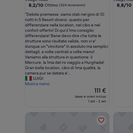
4.0
3.0
8.2
8.8
8,2/10
8,8/10
Ottimo
(324 recensioni)
su
su
stelle
stelle
“
“Debite premesse: siamo stati nel giro di 10
10,
10,
D
notti in 5 Resort diversi, questo per
Ottimo,
Eccellen
e
differenziare nella location, nel cibo e nel
(324
(11
b
confort offerto! Di qui il 1mo consiglio:
recensioni)
recension
i
differenziare! Bene devo dire che tutte le
t
strutture sono risultate valide, non vi e'
e
dunque un "vincitore" in assoluto ma semplici
p
dettagli, a volte centrati a volte meno!
r
Veniamo alla struttura in questione: il
e
Mercure, la 1ma del ns viaggio a Hurghada!
m
Gran bella location, cibo di 1ma qualità, la
e
camera pur se datata e'...
s
LUIGI
s
Mostra meno
e
Il
111 €
:
prezzo
tasse e oneri inclusi
s
attuale
1 set - 2 set
i
è
a
111 €
SUNRISE Alma Bay Resort
Aladdin B
m
o
s
t