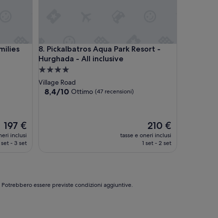
lies and Couples Only
Pickalbatros Aqua Park Resort - Hurghada - All incl
milies
8. Pickalbatros Aqua Park Resort -
Hurghada - All inclusive
Struttura
a
Village Road
4.0
8.4
8,4/10
Ottimo
(47 recensioni)
su
stelle
10,
Ottimo,
Il
Il
197 €
210 €
(47
prezzo
prezzo
recensioni)
eri inclusi
tasse e oneri inclusi
attuale
attuale
 set - 3 set
1 set - 2 set
è
è
197 €
210 €
e. Potrebbero essere previste condizioni aggiuntive.