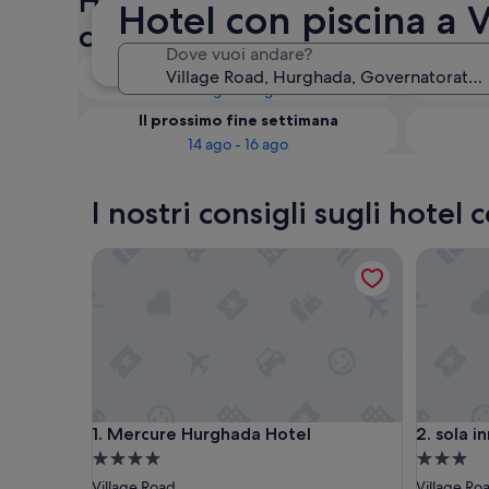
Hotel con piscina in zona Vil
Hotel con piscina a 
controlla la disponibilità
Dove vuoi andare?
Questa sera
8 ago - 9 ago
Il prossimo fine settimana
14 ago - 16 ago
I nostri consigli sugli hotel
Mercure Hurghada Hotel
sola inn 
Mercure Hurghada Hotel
sola inn 
1. Mercure Hurghada Hotel
2. sola i
Struttura
Struttura
a
a
Village Road
Village Ro