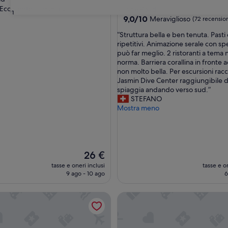
a
Eccellente
(11 recensioni)
Village Road
31
5.0
9.0
9,0/10
Meraviglioso
(72 recension
su
stelle
“
“Struttura bella e ben tenuta. Pasti
te,
10,
S
ripetitivi. Animazione serale con spe
Meraviglioso,
t
può far meglio. 2 ristoranti a tema n
i)
(72
r
norma. Barriera corallina in fronte 
recensioni)
u
non molto bella. Per escursioni r
t
Jasmin Dive Center raggiungibile d
t
spiaggia andando verso sud.”
u
STEFANO
r
Mostra meno
a
b
e
l
Il
l
26 €
prezzo
a
tasse e oneri inclusi
tasse e on
attuale
e
9 ago - 10 ago
6
è
b
26 €
e
each Resort - Families and Couples Only
Ali Baba Palace Resort - Fami
n
t
e
n