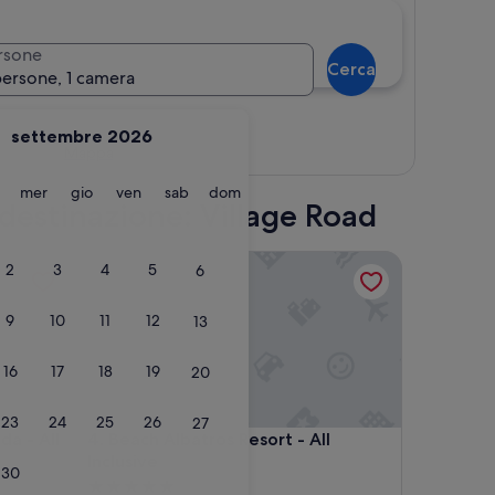
rsone
Cerca
persone, 1 camera
settembre 2026
Mappa
martedì
mercoledì
giovedì
venerdì
sabato
domenica
mer
gio
ven
sab
dom
a destinazione: Village Road
 All inclusive
Beach Albatros Resort - All Inclusive
2
3
4
5
6
9
10
11
12
13
16
17
18
19
20
23
24
25
26
27
 All inclusive
Beach Albatros Resort - All Inclusive
da - All
4. Beach Albatros Resort - All
Inclusive
30
Struttura