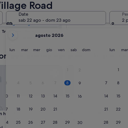
lage Road:
Village Road
Date
Pe
Domani
sab 22 ago - dom 23 ago
2 
9 ago - 10 ago
i
Tra due settimane
agosto 2026
mesi
21 ago - 23 ago
mostrati
al
lunedì
martedì
mercoledì
giovedì
venerdì
sabato
domenica
lunedì
lun
mar
mer
gio
ven
sab
dom
lun
mar
 con con piscina nei pressi di quest
momento
sono
August
hotel hurghada
Pickalbatros Palace Hurghada -
1
1
2
2026
e
3
4
5
6
7
8
7
8
9
September
2026.
10
11
12
13
14
15
14
15
16
17
18
19
20
21
22
21
22
23
hotel hurghada
Pickalbatros Palace Hurghada -
nn hotel hurghada
3. Pickalbatros Palace Hurgha
inclusive
24
25
26
27
28
29
28
29
30
Struttura
ad