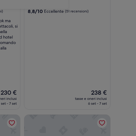
a
Village Road
5.0
8.8
8,8/10
Eccellente
i)
(51 recensioni)
su
stelle
 ok ma
10,
ttacoli, si
Eccellente,
ella
(51
ad hotel
recensioni)
accomando
alla
Il
Il
230 €
238 €
prezzo
prezzo
eri inclusi
tasse e oneri inclusi
attuale
attuale
 set - 7 set
6 set - 7 set
è
è
230 €
238 €
lies and Couples Only
Pickalbatros Aqua Park Resort - Hurghada - All incl