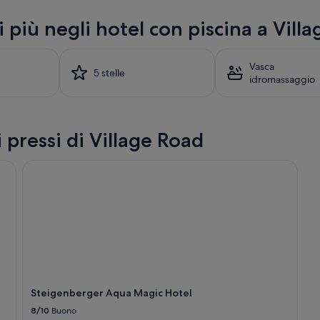
n
di più negli hotel con piscina a Vill
i
m
a
z
Vasca
5 stelle
i
idromassaggio
o
n
e
s
 pressi di Village Road
e
r
Steigenberger Aqua Magic Hotel
a
l
e
c
o
n
s
p
e
t
Steigenberger Aqua Magic Hotel
t
a
8/10
Buono