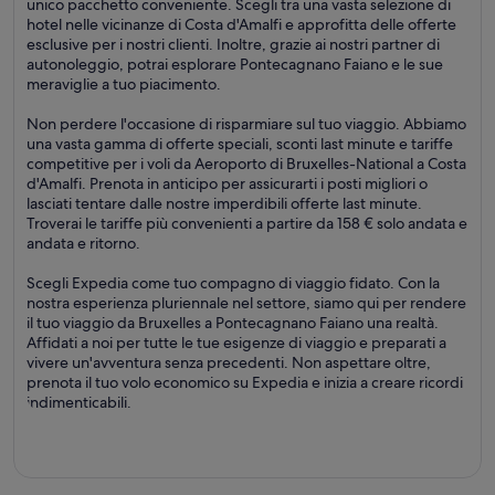
unico pacchetto conveniente. Scegli tra una vasta selezione di
hotel nelle vicinanze di Costa d'Amalfi e approfitta delle offerte
esclusive per i nostri clienti. Inoltre, grazie ai nostri partner di
autonoleggio, potrai esplorare Pontecagnano Faiano e le sue
meraviglie a tuo piacimento.
Non perdere l'occasione di risparmiare sul tuo viaggio. Abbiamo
una vasta gamma di offerte speciali, sconti last minute e tariffe
competitive per i voli da Aeroporto di Bruxelles-National a Costa
d'Amalfi. Prenota in anticipo per assicurarti i posti migliori o
lasciati tentare dalle nostre imperdibili offerte last minute.
Troverai le tariffe più convenienti a partire da 158 € solo andata e
andata e ritorno.
Scegli Expedia come tuo compagno di viaggio fidato. Con la
nostra esperienza pluriennale nel settore, siamo qui per rendere
il tuo viaggio da Bruxelles a Pontecagnano Faiano una realtà.
Affidati a noi per tutte le tue esigenze di viaggio e preparati a
vivere un'avventura senza precedenti. Non aspettare oltre,
prenota il tuo volo economico su Expedia e inizia a creare ricordi
indimenticabili.