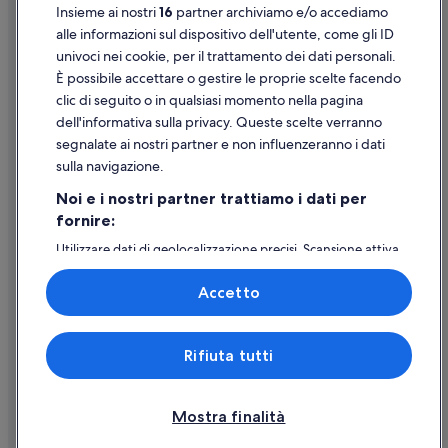
Insieme ai nostri
16
partner archiviamo e/o accediamo
Supporto
alle informazioni sul dispositivo dell'utente, come gli ID
univoci nei cookie, per il trattamento dei dati personali.
Assistenza clienti
È possibile accettare o gestire le proprie scelte facendo
Contattaci
clic di seguito o in qualsiasi momento nella pagina
dell'informativa sulla privacy. Queste scelte verranno
Come cancellare un volo
segnalate ai nostri partner e non influenzeranno i dati
Come modificare la prenotazione di un hotel o una casa vacanze
sulla navigazione.
Tempistiche per i rimborsi
Noi e i nostri partner trattiamo i dati per
fornire:
Utilizzare un coupon Expedia
Utilizzare dati di geolocalizzazione precisi. Scansione attiva
Documenti per i viaggi internazionali
delle caratteristiche del dispositivo ai fini
dell’identificazione. Archiviare informazioni su dispositivo
Accetto
e/o accedervi. Pubblicità e contenuti personalizzati,
misurazione delle prestazioni dei contenuti e degli
annunci, ricerche sul pubblico, sviluppo di servizi.
Expedia, Inc. non è responsabile dei contenuti di siti esterni.
Rifiuta tutti
Elenco dei partner (fornitori)
© 2026 Expedia, Inc., una società di Expedia Group. Tutti i diritti riservati.
Expedia e il logo di Expedia sono marchi registrati o marchi di Expedia,
Inc.
Mostra finalità