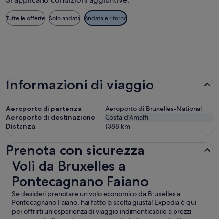
Si applicano condizioni aggiuntive.
Tutte le offerte
Solo andata
Andata e ritorno
Informazioni di viaggio
Aeroporto di partenza
Aeroporto di Bruxelles-National
Aeroporto di destinazione
Costa d'Amalfi
Distanza
1388
km
Prenota con sicurezza
Voli da Bruxelles a Pontecagnano Faiano
Voli da Bruxelles a
Pontecagnano Faiano
Se desideri prenotare un volo economico da Bruxelles a
Pontecagnano Faiano, hai fatto la scelta giusta! Expedia è qui
per offrirti un'esperienza di viaggio indimenticabile a prezzi