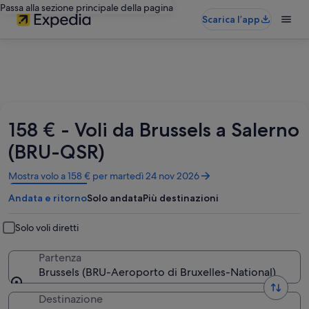
Passa alla sezione principale della pagina
Scarica l’app
158 € - Voli da Brussels a Salerno
(BRU-QSR)
Apertura
Mostra volo a 158 € per martedì 24 nov 2026
in
Andata e ritorno
Solo andata
Più destinazioni
un’altra
finestra
Solo voli diretti
Partenza
Brussels (BRU-Aeroporto di Bruxelles-National)
Destinazione