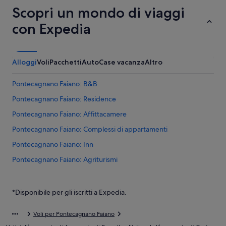
Scopri un mondo di viaggi
con Expedia
Alloggi
Voli
Pacchetti
Auto
Case vacanza
Altro
Pontecagnano Faiano: B&B
Pontecagnano Faiano: Residence
Pontecagnano Faiano: Affittacamere
Pontecagnano Faiano: Complessi di appartamenti
Pontecagnano Faiano: Inn
Pontecagnano Faiano: Agriturismi
Pontecagnano Faiano: Campeggi
Pontecagnano Faiano: Case private in affitto
*Disponibile per gli iscritti a Expedia.
Pontecagnano Faiano: Ostelli
Voli per Pontecagnano Faiano
Bellizzi: Case private in affitto