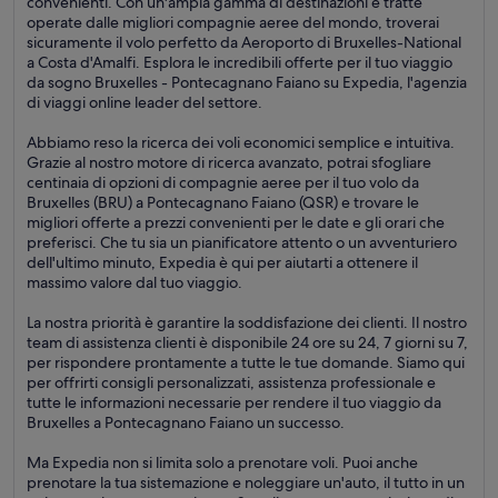
convenienti. Con un'ampia gamma di destinazioni e tratte
operate dalle migliori compagnie aeree del mondo, troverai
sicuramente il volo perfetto da Aeroporto di Bruxelles-National
a Costa d'Amalfi. Esplora le incredibili offerte per il tuo viaggio
da sogno Bruxelles - Pontecagnano Faiano su Expedia, l'agenzia
di viaggi online leader del settore.
Abbiamo reso la ricerca dei voli economici semplice e intuitiva.
Grazie al nostro motore di ricerca avanzato, potrai sfogliare
centinaia di opzioni di compagnie aeree per il tuo volo da
Bruxelles (BRU) a Pontecagnano Faiano (QSR) e trovare le
migliori offerte a prezzi convenienti per le date e gli orari che
preferisci. Che tu sia un pianificatore attento o un avventuriero
dell'ultimo minuto, Expedia è qui per aiutarti a ottenere il
massimo valore dal tuo viaggio.
La nostra priorità è garantire la soddisfazione dei clienti. Il nostro
team di assistenza clienti è disponibile 24 ore su 24, 7 giorni su 7,
per rispondere prontamente a tutte le tue domande. Siamo qui
per offrirti consigli personalizzati, assistenza professionale e
tutte le informazioni necessarie per rendere il tuo viaggio da
Bruxelles a Pontecagnano Faiano un successo.
Ma Expedia non si limita solo a prenotare voli. Puoi anche
prenotare la tua sistemazione e noleggiare un'auto, il tutto in un