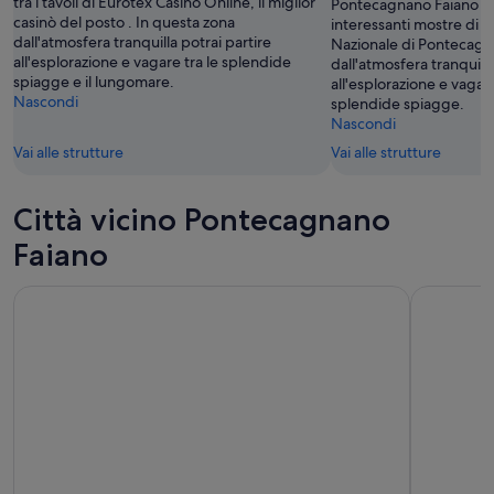
tra i tavoli di Eurotex Casino Online, il miglior
Pontecagnano Faiano pe
casinò del posto . In questa zona
interessanti mostre di
dall'atmosfera tranquilla potrai partire
Nazionale di Pontecagn
all'esplorazione e vagare tra le splendide
dall'atmosfera tranquilla
spiagge e il lungomare.
all'esplorazione e vagare
Nascondi
splendide spiagge.
Nascondi
Vai alle strutture
Vai alle strutture
Città vicino Pontecagnano
Faiano