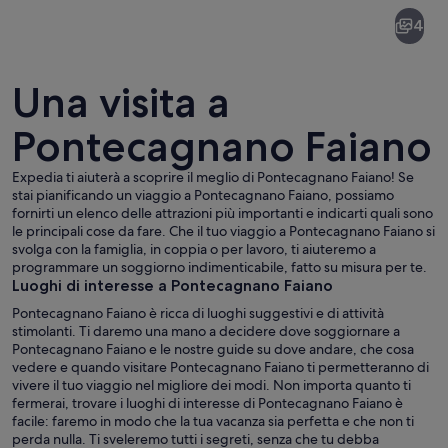
Pontecagnano
4
Faiano
Una visita a
Pontecagnano Faiano
Expedia ti aiuterà a scoprire il meglio di Pontecagnano Faiano! Se
Una pittoresca località costiera con ed
stai pianificando un viaggio a Pontecagnano Faiano, possiamo
fornirti un elenco delle attrazioni più importanti e indicarti quali sono
le principali cose da fare. Che il tuo viaggio a Pontecagnano Faiano si
svolga con la famiglia, in coppia o per lavoro, ti aiuteremo a
programmare un soggiorno indimenticabile, fatto su misura per te.
Luoghi di interesse a Pontecagnano Faiano
Pontecagnano Faiano è ricca di luoghi suggestivi e di attività
stimolanti. Ti daremo una mano a decidere dove soggiornare a
Pontecagnano Faiano e le nostre guide su dove andare, che cosa
vedere e quando visitare Pontecagnano Faiano ti permetteranno di
vivere il tuo viaggio nel migliore dei modi. Non importa quanto ti
fermerai, trovare i luoghi di interesse di Pontecagnano Faiano è
facile: faremo in modo che la tua vacanza sia perfetta e che non ti
perda nulla. Ti sveleremo tutti i segreti, senza che tu debba