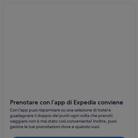
Pontecagnano Faiano: Case private in affitto
Pontecagnano Faiano: B&B
Pontecagnano Faiano: Residence
Pontecagnano Faiano: Appartamenti
Pontecagnano Faiano: Campeggi
Pontecagnano Faiano: Complessi di appartamenti
Pontecagnano Faiano: Ostelli
Pontecagnano Faiano: Aparthotel
Pontecagnano Faiano: Guest house
Pontecagnano Faiano: Affittacamere
Pontecagnano Faiano: Agriturismi
Prenotare con l’app di Expedia conviene
Pontecagnano Faiano: Ville
Con l’app puoi risparmiare su una selezione di hotel e
guadagnare il doppio dei punti ogni volta che prenoti:
Pontecagnano Faiano: Inn
viaggiare non è mai stato così conveniente! Inoltre, puoi
gestire le tue prenotazioni dove e quando vuoi.
Sant'antonio: Aparthotel
Sant'antonio: Resort