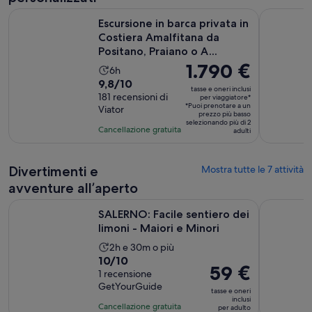
di
Escursione in barca privata in Costiera Amalfitana da Positan
Escursione
710
Escursione in barca privata in
recensioni
Costiera Amalfitana da
Positano, Praiano o A...
Il
1.790 €
L’attività
6h
prezzo
Valutazione
9,8/10
dura
tasse e oneri inclusi
è
di
181 recensioni di
6
per viaggiatore*
*Puoi prenotare a un
Viator
1.790 €
9.8
ore
prezzo più basso
per
selezionando più di 2
su
Cancellazione gratuita
adulti
viaggiatore*
10,
sulla
Divertimenti e
Mostra tutte le 7 attività
base
di
avventure all’aperto
181
Apertu
SALERNO: Facile sentiero dei limoni - Maiori e Minori
Tour a Pos
recensioni
SALERNO: Facile sentiero dei
limoni - Maiori e Minori
L’attività
2h e 30m o più
Valutazione
10/10
dura
Il
59 €
di
1 recensione
2
prezzo
GetYourGuide
10.0
ore
tasse e oneri
è
inclusi
su
e
Cancellazione gratuita
per adulto