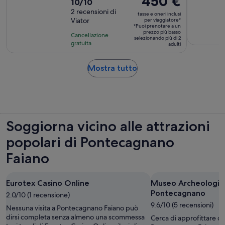
450 €
Valutazione
10/10
dura
prezzo
di
2 recensioni di
2
tasse e oneri inclusi
è
Viator
per viaggiatore*
10.0
ore
*Puoi prenotare a un
450 €
su
prezzo più basso
Cancellazione
selezionando più di 2
per
10,
gratuita
adulti
viaggiatore*
sulla
base
Apertura
Mostra tutto
di
in
2
una
recensioni
nuova
scheda
Soggiorna vicino alle attrazioni
popolari di Pontecagnano
Faiano
Eurotex Casino Online
Museo Archeologico
Pontecagnano
2.0/10 (1 recensione)
9.6/10 (5 recensioni)
Nessuna visita a Pontecagnano Faiano può
dirsi completa senza almeno una scommessa
Cerca di approfittare de