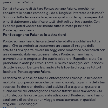
preoccuparti d'altro.
Se hai intenzione di visitare Pontecagnano Faiano, perché non
consultare le nostre comode guide ai luoghi di interesse della zona?
Scoprirai tutte le cose da fare, saprai quali sono le tappe imperdibili
e noi ti aiuteremo a pianificare tutti i dettagli del tuo viaggio. Con
Expedia potrai vedere facilmente tutte le mete principali di
Pontecagnano Faiano.
Pontecagnano Faiano: le attrazioni
Pontecagnano Faiano ha caratteristiche adatte a soddisfare tutti i
gusti. Che tu preferisca trascorrere un'estate all'insegna delle
attività all'aria aperta, vivere un soggiorno romantico o coccolarti con
un indimenticabile viaggio invernale, a Pontecagnano Faiano
troverai tutte le proposte che puoi desiderare. Expedia ti aiuterà a
prenotare in anticipo il volo, l'hotel e l'auto a noleggio, occupandosi
di tutte le incombenze e lasciando a te la libertà di scoprire tutto il
fascino di Pontecagnano Faiano.
La ricerca delle cose da fare a Pontecagnano Faiano può richiedere
molto tempo, perciò lascia che pensiamo noi al programma della tua
vacanza. Se desideri dedicarti ad attività all'aria aperta, gustare la
cucina locale di Pontecagnano Faiano o tuffarti nella sua vivace vita
culturale, con le nostre guide alle attrazioni di Pontecagnano Faiano
sarai certo di partire per un viaggio entusiasmante, in qualsiasi
stagione. Buon viaggio!