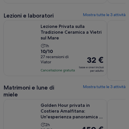
59 €
10,
30
per
sulla
minuti
adulto
base
Lezioni e laboratori
Mostra tutte le 3 attività
di
Ap
Lezione Privata sulla Tradizione Ceramica a Vietri sul Mare
Lezione di
Lezione Privata sulla
una
Tradizione Ceramica a Vietri
recensione
sul Mare
L’attività
1h
Valutazione
10/10
dura
di
27 recensioni di
Un’ora
Il
32 €
Viator
10.0
prezzo
tasse e oneri inclusi
su
è
Cancellazione gratuita
per adulto
10,
32 €
sulla
per
Matrimoni e lune di
Mostra tutte le 3 attività
base
adulto
di
miele
27
Golden Hour privata in Costiera Amalfitana: Un'esperienza pa
Tour Priva
recensioni
Golden Hour privata in
Costiera Amalfitana:
Un'esperienza panoramica in
bar...
L’attività
2h
Il