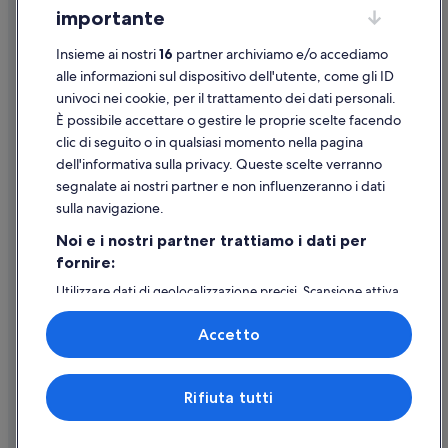
importante
Linee guida sui contenuti e segnalazione dei contenuti
Insieme ai nostri
16
partner archiviamo e/o accediamo
Supporto
alle informazioni sul dispositivo dell'utente, come gli ID
univoci nei cookie, per il trattamento dei dati personali.
Assistenza clienti
È possibile accettare o gestire le proprie scelte facendo
Contattaci
clic di seguito o in qualsiasi momento nella pagina
dell'informativa sulla privacy. Queste scelte verranno
Come cancellare un volo
segnalate ai nostri partner e non influenzeranno i dati
Come modificare la prenotazione di un hotel o una casa vacanze
sulla navigazione.
Tempistiche per i rimborsi
Noi e i nostri partner trattiamo i dati per
fornire:
Utilizzare un coupon Expedia
Utilizzare dati di geolocalizzazione precisi. Scansione attiva
Documenti per i viaggi internazionali
delle caratteristiche del dispositivo ai fini
dell’identificazione. Archiviare informazioni su dispositivo
Accetto
e/o accedervi. Pubblicità e contenuti personalizzati,
misurazione delle prestazioni dei contenuti e degli
annunci, ricerche sul pubblico, sviluppo di servizi.
Expedia, Inc. non è responsabile dei contenuti di siti esterni.
Rifiuta tutti
Elenco dei partner (fornitori)
© 2026 Expedia, Inc., una società di Expedia Group. Tutti i diritti riservati.
Expedia e il logo di Expedia sono marchi registrati o marchi di Expedia,
Inc.