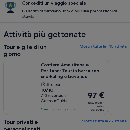
Concediti un viaggio speciale
Gli iscritti risparmiano un % o più sulle prenotazioni di
attività.
Attività più gettonate
Tour e gite di un
Mostra tutte le 140 attività
giorno
Costiera Amalfitana e Positano: Tour in barca con snorkelin
Intera gio
Costiera Amalfitana e
Positano: Tour in barca con
snorkeling e bevande
L’attività
4h o più
Valutazione
10/10
dura
Il
97 €
di
710 recensioni
4
prezzo
GetYourGuide
10.0
ore
tasse e oneri
è
inclusi
su
Cancellazione gratuita
per adulto
97 €
10,
per
sulla
Tour privati e
Mostra tutte le 47 attività
adulto
base
personalizzati