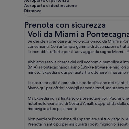
Aeroporto di partenza
Aeroporto di destinazione
Distanza
Prenota con sicurezza
Voli da Miami a Pontecagnano Faiano
Voli da Miami a Pontecagn
Se desideri prenotare un volo economico da Miami a Pontec
convenienti. Con un'ampia gamma di destinazioni e tratte
le incredibili offerte per il tuo viaggio da sogno Miami -
Abbiamo reso la ricerca dei voli economici semplice e intu
(MIA) a Pontecagnano Faiano (QSR) e trovare le migliori off
minuto, Expedia è qui per aiutarti a ottenere il massimo v
La nostra priorità è garantire la soddisfazione dei clienti
Siamo qui per offrirti consigli personalizzati, assistenza
Ma Expedia non si limita solo a prenotare voli. Puoi anche
hotel nelle vicinanze di Costa d'Amalfi e approfitta delle 
meraviglie a tuo piacimento.
Non perdere l'occasione di risparmiare sul tuo viaggio. Ab
Prenota in anticipo per assicurarti i posti migliori o lascia