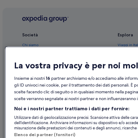
Bellizzi: hotel a 5 stelle
Pontecagnano Faiano: hotel a 3 stelle
Pontecagnano Faiano: hotel
Costa d'Amalfi: hotel nelle vicinanze
Società
Esplora
Pontecagnano Faiano: Hotel con azienda vinicola
Chi siamo
Viaggi in Ital
Pontecagnano Faiano: Hotel con animali ammessi
Lavora con noi
Hotel in Ital
Pontecagnano Faiano: Hotel con servizi business
La vostra privacy è per noi m
Aggiungi la tua struttura
Case vacanze
Pontecagnano Faiano: Hotel economici
Partnership
Pacchetti vac
Insieme ai nostri
16
partner archiviamo e/o accediamo alle informa
Bellizzi: hotel Belmond
Novità e comunicati stampa
Voli domesti
gli ID univoci nei cookie, per il trattamento dei dati personali. È p
scelte facendo clic di seguito o in qualsiasi momento nella pagina
Pubblicità
Noleggio aut
scelte verranno segnalate ai nostri partner e non influenzeranno i 
Tutte le tipo
Noi e i nostri partner trattiamo i dati per fornire:
Utilizzare dati di geolocalizzazione precisi. Scansione attiva delle carat
dell’identificazione. Archiviare informazioni su dispositivo e/o accede
misurazione delle prestazioni dei contenuti e degli annunci, ricerche s
Elenco dei partner (fornitori)