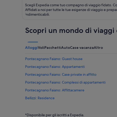
Scegli Expedia come tuo compagno di viaggio fidato. Con 
Affidati a noi per tutte le tue esigenze di viaggio e prep
indimenticabili.
Scopri un mondo di viaggi
Alloggi
Voli
Pacchetti
Auto
Case vacanza
Altro
Pontecagnano Faiano: Guest house
Pontecagnano Faiano: Appartamenti
Pontecagnano Faiano: Case private in affitto
Pontecagnano Faiano: Complessi di appartamenti
Pontecagnano Faiano: Affittacamere
Bellizzi: Residence
Bellizzi: Case private in affitto
Sant'antonio: Aparthotel
*Disponibile per gli iscritti a Expedia.