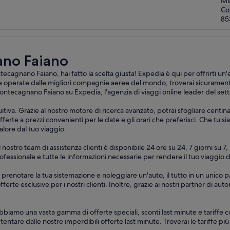
Mia
Co
85
ano Faiano
agnano Faiano, hai fatto la scelta giusta! Expedia è qui per offrirti un'
 operate dalle migliori compagnie aeree del mondo, troverai sicuramente i
 Pontecagnano Faiano su Expedia, l'agenzia di viaggi online leader del sett
itiva. Grazie al nostro motore di ricerca avanzato, potrai sfogliare centi
erte a prezzi convenienti per le date e gli orari che preferisci. Che tu si
alore dal tuo viaggio.
. Il nostro team di assistenza clienti è disponibile 24 ore su 24, 7 giorni 
 professionale e tutte le informazioni necessarie per rendere il tuo viagg
 prenotare la tua sistemazione e noleggiare un'auto, il tutto in un unico 
offerte esclusive per i nostri clienti. Inoltre, grazie ai nostri partner di 
biamo una vasta gamma di offerte speciali, sconti last minute e tariffe com
ti tentare dalle nostre imperdibili offerte last minute. Troverai le tariffe 