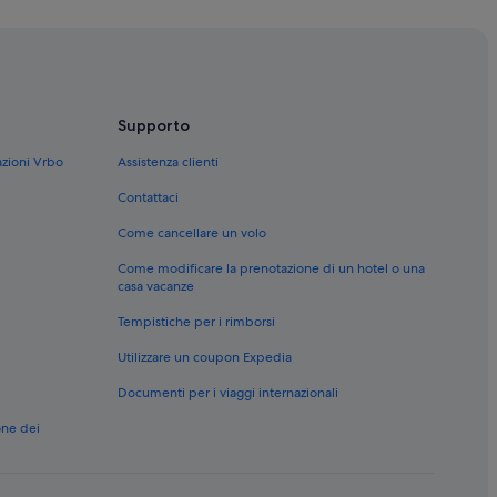
 Faiano: hotel nelle vicinanze
oli adulti
Supporto
-Fi
azioni Vrbo
Assistenza clienti
ar
Contattaci
fisti
Come cancellare un volo
el con spa
Come modificare la prenotazione di un hotel o una
casa vacanze
Tempistiche per i rimborsi
Utilizzare un coupon Expedia
Documenti per i viaggi internazionali
one dei