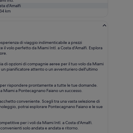
mi Intl.
sta d'Amalfi
34
km
esperienza di viaggio indimenticabile a prezzi
l volo perfetto da Miami Intl. a Costa d'Amalfi. Esplora
ore.
naia di opzioni di compagnie aeree per il tuo volo da Miami
a un pianificatore attento o un avventuriero dell'ultimo
su 7, per rispondere prontamente a tutte le tue domande.
io da Miami a Pontecagnano Faiano un successo.
pacchetto conveniente. Scegli tra una vasta selezione di
autonoleggio, potrai esplorare Pontecagnano Faiano e le sue
petitive per i voli da Miami Intl. a Costa d'Amalfi.
più convenienti solo andata e andata e ritorno.