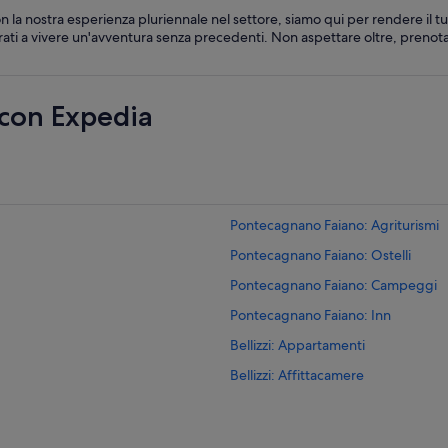
la nostra esperienza pluriennale nel settore, siamo qui per rendere il 
arati a vivere un'avventura senza precedenti. Non aspettare oltre, prenota 
 con Expedia
Pontecagnano Faiano: Agriturismi
Pontecagnano Faiano: Ostelli
Pontecagnano Faiano: Campeggi
Pontecagnano Faiano: Inn
Bellizzi: Appartamenti
Bellizzi: Affittacamere
Bellizzi: B&B
Sant'antonio: Resort