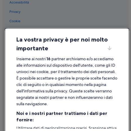
Accessibilità
Pontecagnano Faiano: hotel a 3 stelle
Privacy
Pontecagnano Faiano: hotel a 5 stelle
Cookie
Condizioni per l'utilizzo
La vostra privacy è per noi molto
Informazioni legali/Contatti
importante
Linee guida sui contenuti e segnalazione dei contenuti
Insieme ai nostri
16
partner archiviamo e/o accediamo
Supporto
alle informazioni sul dispositivo dell'utente, come gli ID
univoci nei cookie, per il trattamento dei dati personali.
Assistenza clienti
È possibile accettare o gestire le proprie scelte facendo
Contattaci
clic di seguito o in qualsiasi momento nella pagina
dell'informativa sulla privacy. Queste scelte verranno
Come cancellare un volo
segnalate ai nostri partner e non influenzeranno i dati
Come modificare la prenotazione di un hotel o una casa vacanze
sulla navigazione.
Tempistiche per i rimborsi
Noi e i nostri partner trattiamo i dati per
fornire:
Utilizzare un coupon Expedia
Utilizzare dati di geolocalizzazione precisi. Scansione attiva
Documenti per i viaggi internazionali