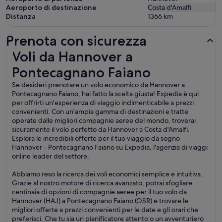
Aeroporto di destinazione
Costa d'Amalfi
Distanza
1366
km
Prenota con sicurezza
Voli da Hannover a Pontecagnano Faiano
Voli da Hannover a
Pontecagnano Faiano
Se desideri prenotare un volo economico da Hannover a
Pontecagnano Faiano, hai fatto la scelta giusta! Expedia è qui
per offrirti un'esperienza di viaggio indimenticabile a prezzi
convenienti. Con un'ampia gamma di destinazioni e tratte
operate dalle migliori compagnie aeree del mondo, troverai
sicuramente il volo perfetto da Hannover a Costa d'Amalfi.
Esplora le incredibili offerte per il tuo viaggio da sogno
Hannover - Pontecagnano Faiano su Expedia, l'agenzia di viaggi
online leader del settore.
Abbiamo reso la ricerca dei voli economici semplice e intuitiva.
Grazie al nostro motore di ricerca avanzato, potrai sfogliare
centinaia di opzioni di compagnie aeree per il tuo volo da
Hannover (HAJ) a Pontecagnano Faiano (QSR) e trovare le
migliori offerte a prezzi convenienti per le date e gli orari che
preferisci. Che tu sia un pianificatore attento o un avventuriero