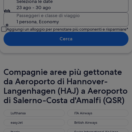
Seleziona le date
23 ago - 30 ago
Passeggeri e classe di viaggio
1 persona, Economy
Aggiungi un alloggio per prenotare più componenti e risparmiare*
Cerca
Compagnie aree più gettonate
da Aeroporto di Hannover-
Langenhagen (HAJ) a Aeroporto
di Salerno-Costa d'Amalfi (QSR)
Lufthansa
ITA Airways
Lufthansa
ITA Airways
easyJet
British Airways
easyJet
British Airways
Iberia
Swiss International Air Lines