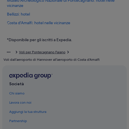
Museo Archeologico Nazionale di Pontecagnano: hotel nelle
vicinanze
Bellizzi: hotel
Costa d'Amalfi: hotel nelle vicinanze
Pontecagnano Faiano: Residence
*Disponibile per gli iscritti a Expedia.
Pontecagnano Faiano: Affittacamere
Pontecagnano Faiano: Campeggi
Voli per Pontecagnano Faiano
Pontecagnano Faiano: Guest house
Voli dall’aeroporto di Hannover all’aeroporto di Costa d'Amalfi
Pontecagnano Faiano: Case private in affitto
Pontecagnano Faiano: B&B
Pontecagnano Faiano: Inn
Società
Pontecagnano Faiano: Ville
Chi siamo
Pontecagnano Faiano: Appartamenti
Lavora con noi
Pontecagnano Faiano: Agriturismi
Aggiungi la tua struttura
Bellizzi: Case private in affitto
Partnership
Bellizzi: Residence