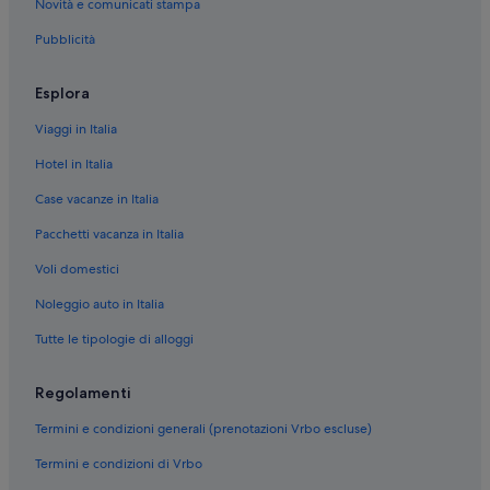
Novità e comunicati stampa
Bellizzi: Campeggi
Pubblicità
Bellizzi: Appartamenti
Bellizzi: B&B
Esplora
Stazione di Montecorvino: Inn
Viaggi in Italia
Sant'antonio: Aparthotel
Hotel in Italia
Sant'antonio: Resort
Case vacanze in Italia
Pontecagnano Faiano: Hotel sulla spiaggia
Pacchetti vacanza in Italia
Pontecagnano Faiano: Hotel con servizi business
Voli domestici
Pontecagnano Faiano: Resort e hotel con spa
Noleggio auto in Italia
Pontecagnano Faiano: Hotel economici
Tutte le tipologie di alloggi
Pontecagnano Faiano: Hotel con piscina
Pontecagnano Faiano: Hotel con azienda vinicola
Regolamenti
Pontecagnano Faiano: Hotel con Wi-Fi
Termini e condizioni generali (prenotazioni Vrbo escluse)
Bellizzi: hotel a 4 stelle
Termini e condizioni di Vrbo
Bellizzi: hotel a 5 stelle