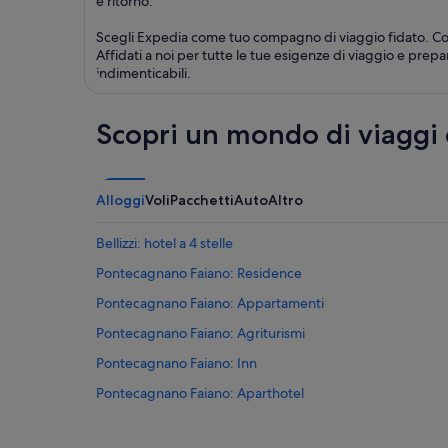
e ritorno.
Scegli Expedia come tuo compagno di viaggio fidato. Con 
Affidati a noi per tutte le tue esigenze di viaggio e prep
indimenticabili.
Scopri un mondo di viaggi
Alloggi
Voli
Pacchetti
Auto
Altro
Bellizzi: hotel a 4 stelle
Pontecagnano Faiano: Residence
Pontecagnano Faiano: Appartamenti
Pontecagnano Faiano: Agriturismi
Pontecagnano Faiano: Inn
Pontecagnano Faiano: Aparthotel
Bellizzi: Case private in affitto