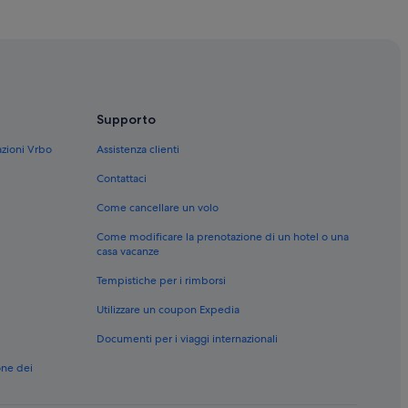
fisti
el con spa
oli adulti
piaggia
Supporto
nimali ammessi
azioni Vrbo
Assistenza clienti
Contattaci
e
Come cancellare un volo
Come modificare la prenotazione di un hotel o una
casa vacanze
Tempistiche per i rimborsi
Utilizzare un coupon Expedia
Documenti per i viaggi internazionali
one dei