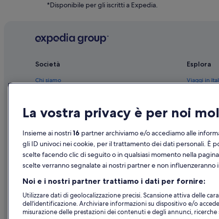
Bellizzi: Appartamenti
*Disponibile per gli iscritti a Expedia.
Sant'antonio: Resort
Pontecagnano Faiano: Hotel con servizi business
Pontecagnano Faiano: Hotel economici
Pontecagnano Faiano: Hotel con bar
Società
Esplora
Pontecagnano Faiano: Hotel con azienda vinicola
Chi siamo
Viaggi in Ital
Parco Archeologico di Pontecagnano Faiano: hotel nelle 
Lavora con noi
Hotel in Ital
Bellizzi: hotel
La vostra privacy è per noi m
Aggiungi la tua struttura
Case vacanze
Bellizzi: hotel Belmond
Partnership
Pacchetti vac
Insieme ai nostri
16
partner archiviamo e/o accediamo alle informa
Pontecagnano Faiano: hotel Best Western
Novità e comunicati stampa
Voli domesti
gli ID univoci nei cookie, per il trattamento dei dati personali. È p
scelte facendo clic di seguito o in qualsiasi momento nella pagina
Pubblicità
Noleggio aut
scelte verranno segnalate ai nostri partner e non influenzeranno i 
Tutte le tipo
Noi e i nostri partner trattiamo i dati per fornire:
Utilizzare dati di geolocalizzazione precisi. Scansione attiva delle carat
dell’identificazione. Archiviare informazioni su dispositivo e/o accede
misurazione delle prestazioni dei contenuti e degli annunci, ricerche s