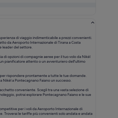
sperienza di viaggio indimenticabile a prezzi convenienti.
tto da Aeroporto Internazionale di Tirana a Costa
e leader del settore.
aia di opzioni di compagnie aeree per il tuo volo da Nikël
 un pianificatore attento o un avventuriero dell'ultimo
su 7, per rispondere prontamente a tutte le tue domande.
io da Nikël a Pontecagnano Faiano un successo.
pacchetto conveniente. Scegli tra una vasta selezione di
autonoleggio, potrai esplorare Pontecagnano Faiano e le sue
ompetitive per i voli da Aeroporto Internazionale di
ute. Troverai le tariffe più convenienti solo andata e andata