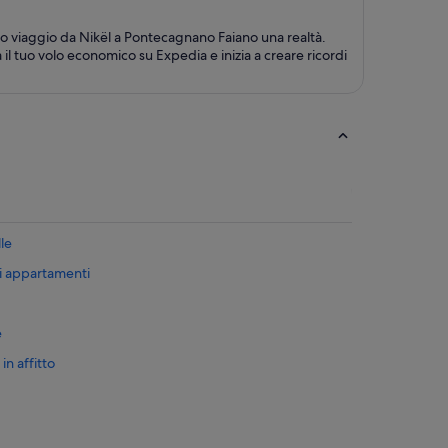
uo viaggio da Nikël a Pontecagnano Faiano una realtà.
il tuo volo economico su Expedia e inizia a creare ricordi
le
i appartamenti
e
n affitto