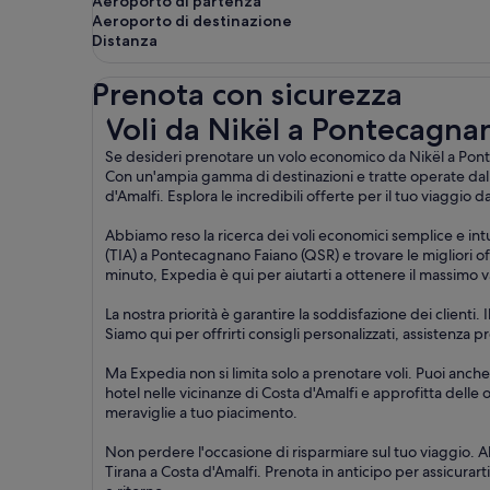
Aeroporto di partenza
Aeroporto di destinazione
Distanza
Prenota con sicurezza
Voli da Nikël a Pontecagnano Faiano
Voli da Nikël a Pontecagna
Se desideri prenotare un volo economico da Nikël a Pontec
Con un'ampia gamma di destinazioni e tratte operate dall
d'Amalfi. Esplora le incredibili offerte per il tuo viaggio
Abbiamo reso la ricerca dei voli economici semplice e intu
(TIA) a Pontecagnano Faiano (QSR) e trovare le migliori off
minuto, Expedia è qui per aiutarti a ottenere il massimo v
La nostra priorità è garantire la soddisfazione dei clienti
Siamo qui per offrirti consigli personalizzati, assistenza
Ma Expedia non si limita solo a prenotare voli. Puoi anche
hotel nelle vicinanze di Costa d'Amalfi e approfitta delle 
meraviglie a tuo piacimento.
Non perdere l'occasione di risparmiare sul tuo viaggio. A
Tirana a Costa d'Amalfi. Prenota in anticipo per assicurarti