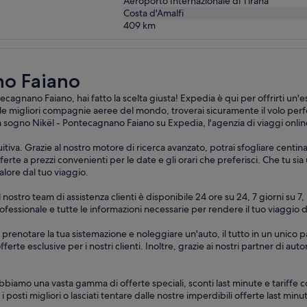
Aeroporto Internazionale di Tirana
Costa d'Amalfi
409
km
no Faiano
agnano Faiano, hai fatto la scelta giusta! Expedia è qui per offrirti un'e
e migliori compagnie aeree del mondo, troverai sicuramente il volo perfe
 da sogno Nikël - Pontecagnano Faiano su Expedia, l'agenzia di viaggi onlin
itiva. Grazie al nostro motore di ricerca avanzato, potrai sfogliare centin
erte a prezzi convenienti per le date e gli orari che preferisci. Che tu sia
alore dal tuo viaggio.
. Il nostro team di assistenza clienti è disponibile 24 ore su 24, 7 giorni 
 professionale e tutte le informazioni necessarie per rendere il tuo viagg
 prenotare la tua sistemazione e noleggiare un'auto, il tutto in un unico 
offerte esclusive per i nostri clienti. Inoltre, grazie ai nostri partner di 
bbiamo una vasta gamma di offerte speciali, sconti last minute e tariffe c
 i posti migliori o lasciati tentare dalle nostre imperdibili offerte last min