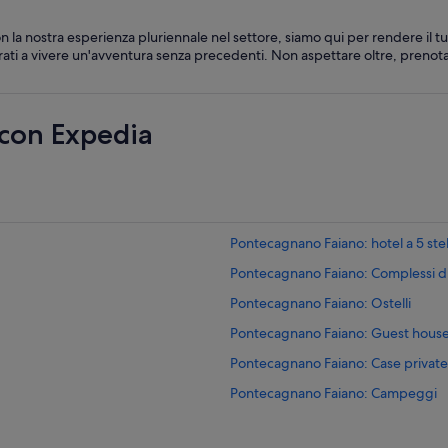
la nostra esperienza pluriennale nel settore, siamo qui per rendere il t
arati a vivere un'avventura senza precedenti. Non aspettare oltre, prenota 
 con Expedia
Pontecagnano Faiano: hotel a 5 stel
Pontecagnano Faiano: Complessi d
Pontecagnano Faiano: Ostelli
Pontecagnano Faiano: Guest hous
Pontecagnano Faiano: Case private i
Pontecagnano Faiano: Campeggi
Bellizzi: Campeggi