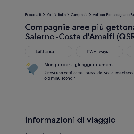
Expedia.it
Voli
Italia
Campania
Voli per Pontecagnano Fa
Compagnie aree più gettonat
Salerno-Costa d'Amalfi (QS
Lufthansa
ITA Airways
eas
Lufthansa
ITA Airways
Non perderti gli aggiornamenti
Ricevi una notifica se i prezzi dei voli aumentano
o diminuiscono.*
Informazioni di viaggio